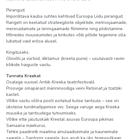
Piirangud.
Imporditava kauba suhtes kehtivad Euroopa Liidu piirangud.
Rangelt on keelatud strateegiliste objektide, metroojaamade,
meresadamate ja lennujaamade filmimine ning pildistamine.
Mõnedes muuseumides ja kirikutes võib piltide tegemine olla
lubatud vaid eriloa alusel.
Kingituseks.
Oliiviõli ja vürtsid, diktamus (kreeta pune) – usutavasti ravim
kõikide haiguste vastu.
Tunneta Kreekat
Osalege suvisel Antiik-Kreeka teatrifestivalil.
Proovige omapärast männinoodiga veini Retsinat ja tzatziki
kastet.
Võtke vastu võõra poolt esitatud kutse tantsule – see on
üksteise tundmaõppimise viis. Seega varuge aega Kreeka
muusika ja tantsudega tutvumiseks.
Võtke ette jalutuskäik Kreetal asuvas Euroopa pikimas
Samaaria mäekurus.
Tehke paadiretk maailma ainulaadseimale ja kauneimale
saarele – Santorini saarele, kus asub ka üks tegevvulkaan.