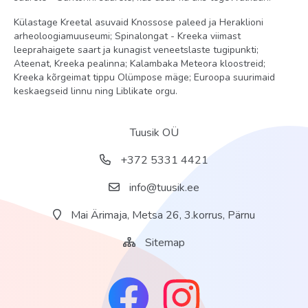
Külastage Kreetal asuvaid Knossose paleed ja Heraklioni
arheoloogiamuuseumi; Spinalongat - Kreeka viimast
leeprahaigete saart ja kunagist veneetslaste tugipunkti;
Ateenat, Kreeka pealinna; Kalambaka Meteora kloostreid;
Kreeka kõrgeimat tippu Olümpose mäge; Euroopa suurimaid
keskaegseid linnu ning Liblikate orgu.
Tuusik OÜ
+372 5331 4421
info@tuusik.ee
Mai Ärimaja, Metsa 26, 3.korrus, Pärnu
Sitemap