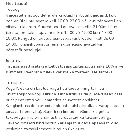
Hea teada!
Tööaeg.
Väikestel erapoodidel ei ole kindlaid lahtiolekuaegasid, kuid
nad on üldjuhul avatud kell 10.00–22.00 (või kuni tänavatel on
piisavalt kliente). Suured poed on avatud kella 21.00ni. Lõunat
(siesta) peetakse ajavahemikul 14.00 või 15.00 kuni 17.00–
18.00. Pangad on avatud esmaspäevast reedeni kell 08.00–
14.00. Turismihooajal on enamik pankasid avatud ka
pärastlõunasel ajal.
Jootraha.
Tavapäraselt jäetakse toitlustusasutustes jootrahaks 10% arve
summast. Peenraha tuleks varuda ka toateenijate tarbeks.
Transport.
Kogu Kreeka on kaetud väga hea teede- ning toimiva
ühistranspordivõrgustikuga. Linnaliinibusside pileteid saab osta
bussipeatustes või –jaamades asuvatest kioskitest.
Kaugliinibusside pileteid saab osta juhilt (kindlasti varuge kaasa
piisavalt peenraha). Samuti on linnades võimalik liigelda
taksodega, mis on enamasti varustatud ka taksomeetriga.
Taksokilomeetri hind sõltub kellaajast ja nädalapäevast, kuid
keskmine taksokilomeetri hind on üks euro.