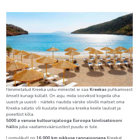
Standard Sea View
Standard
Standard Inland View
Toitlustus
HB
AI
Rand
liivane (300 m hotellist)
Niinimetatud Kreeka usku inimestel ei saa
Kreekas
puhkamisest
ilmselt kunagi küllalt. On asju, mida sooviksid kogeda üha
kiviklibu (üle tee hotellist)
uuesti ja uuesti - näiteks nautida värske oliivõli maitset oma
Kreeka salatis või kuulata imeilusa kreeka keele laulvat ja
pääs merre: kiviklibu
poeetlist kõla.
5000 a vanuse kultuuriajalooga Euroopa tsivilisatsiooni
päikesevarjud ja lamamistoolid rannas: tasuline
hällis
juba vaatamisväärsustest puudu ei tule.
Toas
Loomulikult on
16 000 km pikkuse rannajoonega
Kreekal