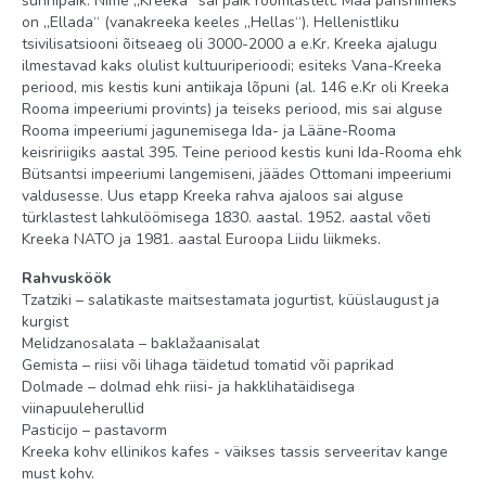
sünnipaik. Nime „Kreeka“ sai paik roomlastelt. Maa pärisnimeks
televiisor: olemas
on „Ellada“ (vanakreeka keeles „Hellas“). Hellenistliku
tsivilisatsiooni õitseaeg oli 3000-2000 a e.Kr. Kreeka ajalugu
Territoorium
ilmestavad kaks olulist kultuuriperioodi; esiteks Vana-Kreeka
periood, mis kestis kuni antiikaja lõpuni (al. 146 e.Kr oli Kreeka
nõupidamisruum (kuni 40 inimesele)
Rooma impeeriumi provints) ja teiseks periood, mis sai alguse
kauplus
Rooma impeeriumi jagunemisega Ida- ja Lääne-Rooma
keisririigiks aastal 395. Teine periood kestis kuni Ida-Rooma ehk
baarid: 2 (lobby-baar ja snack-baar)
Bütsantsi impeeriumi langemiseni, jäädes Ottomani impeeriumi
valdusesse. Uus etapp Kreeka rahva ajaloos sai alguse
restoranid: 1
türklastest lahkulöömisega 1830. aastal. 1952. aastal võeti
rannarätikud basseini ääres: tasuta
Kreeka NATO ja 1981. aastal Euroopa Liidu liikmeks.
parkla olemas
Rahvusköök
Tzatziki – salatikaste maitsestamata jogurtist, küüslaugust ja
basseinid: 1 (mereveega)
kurgist
Melidzanosalata – baklažaanisalat
Wi-Fi tasuta
Gemista – riisi või lihaga täidetud tomatid või paprikad
päikesevarjud ja lamamistoolid basseini ääres: tasuta
Dolmade – dolmad ehk riisi- ja hakklihatäidisega
viinapuuleherullid
Meelelahutus ja sport
Pasticijo – pastavorm
Kreeka kohv ellinikos kafes - väikses tassis serveeritav kange
saun tasuline
must kohv.