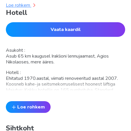
Loe rohkem
Hotell
Vaata kaardil
Asukoht :
Asub 65 km kaugusel Iraklioni lennujaamast, Agios
Nikolaoses, mere ääres.
Hotell :
Ehitatud 1970.aastal, viimati renoveeritud aastal 2007.
Koosneb kahe-ja seitsmekorruselisest hoonest liiftiga
Majutus: Kokku hotellis on 165 numbrituba. Standard
Town View\ Sea View (18 m2, mahub 3 inimest). Hotell ei
majuta lapsi (al. 16.eluaastast).
Loe rohkem
Toatüübid
Standard Pool View
Sihtkoht