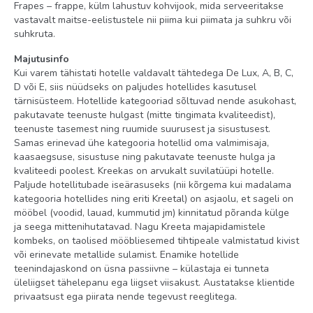
Frapes – frappe, külm lahustuv kohvijook, mida serveeritakse
massaaž tasuline
vastavalt maitse-eelistustele nii piima kui piimata ja suhkru või
suhkruta.
jõusaal tasuline
veesport tasuline (rannas)
Majutusinfo
Kui varem tähistati hotelle valdavalt tähtedega De Lux, A, B, C,
D või E, siis nüüdseks on paljudes hotellides kasutusel
õhtune show tasuta
tärnisüsteem. Hotellide kategooriad sõltuvad nende asukohast,
solaarium tasuline
pakutavate teenuste hulgast (mitte tingimata kvaliteedist),
teenuste tasemest ning ruumide suurusest ja sisustusest.
Samas erinevad ühe kategooria hotellid oma valmimisaja,
kaasaegsuse, sisustuse ning pakutavate teenuste hulga ja
kvaliteedi poolest. Kreekas on arvukalt suvilatüüpi hotelle.
Paljude hotellitubade iseärasuseks (nii kõrgema kui madalama
kategooria hotellides ning eriti Kreetal) on asjaolu, et sageli on
mööbel (voodid, lauad, kummutid jm) kinnitatud põranda külge
ja seega mittenihutatavad. Nagu Kreeta majapidamistele
kombeks, on taolised mööbliesemed tihtipeale valmistatud kivist
või erinevate metallide sulamist. Enamike hotellide
teenindajaskond on üsna passiivne – külastaja ei tunneta
üleliigset tähelepanu ega liigset viisakust. Austatakse klientide
privaatsust ega piirata nende tegevust reeglitega.