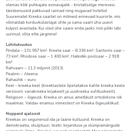
olemas kõik puhkajale esmavajalik - kristallselge merevesi,
tee ja kohvi valmistamise võimalus (täidetakse igapäevaselt)
täisteenuseid pakkuvad rannad ning mugavad hotellid.
Suurematel Kreeka saartel on mitmeid erinevaid kuurorte, mis
seif: toas, tasuta (elektrooniline)
võimaldab korduvkülastajal ühte ja sama saart üha uuest
voodipesu vahetus: 3 korda nädalas
küljest avastada. Kui oled ühe saare enda jaoks risti-põiki läbi
uurinud, võta ette järgmine!
konditsioneer: individuaalne (tasuta)
Lühitutvustus
rätikute vahetus: igapäevaselt
Pindala – 131 957 km². Kreeta saar – 8 336 km², Santorini saar –
73 km², Rhodose saar – 1 400 km², Halkidiki poolsaar – 2 918
telefon
km²
põrand: plaat (põrandaplaat)
Rahvaarv – 11,3 miljonit (2013)
Pealinn – Ateena
tubade koristamine: igapäevaselt
Rahaühik – euro
föön: olemas
Keel – kreeka keel (kreeklastele õpetatakse kahte kreeka keele
versiooni: vanakreeka kirjakeelt ja uuskreeka suhtluskeelt).
rõdu
Religioon – õigeusk. Kreeka on ainus ametlikult ortodoksne riik
maailmas. Valdav enamus inimestest on Kreeka õigeusklikud.
Internet: Wi-Fi, tasuta
Noppeid ajaloost
minikülmik (pudel vett saabumisel)
Kreekas on segunenud ida ja lääne kultuurid. Kreeka on
vann või dušš
demokraatia, skulptuuri, teatri, kirjanduse ja olümpiamängude