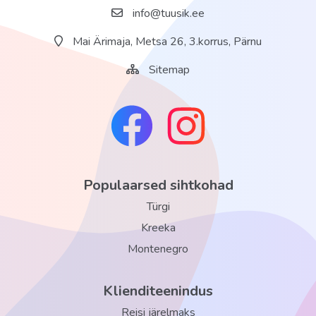
info@tuusik.ee
konverentsisaalid: 11 (6000 m2, 10-500 inimesele)
Mai Ärimaja, Metsa 26, 3.korrus, Pärnu
restoranid: 1
A la carte restoranid: 2
Sitemap
pesumaja
garaaž (tasuline)
basseinid: 1
Wi-Fi tasuta
Populaarsed sihtkohad
Meelelahutus ja sport
Türgi
kulinaaria kursused tasuta (kanari, rahvusvaheline ja laste
Kreeka
köök)
Montenegro
paddle-tennis tasuline (2)
massaaž tasuline
Klienditeenindus
jõusaal tasuline
Reisi järelmaks