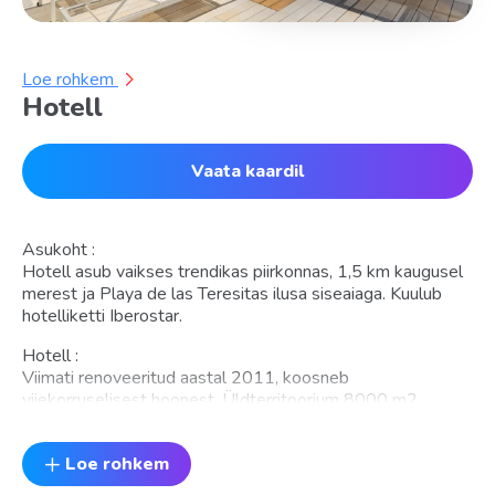
Loe rohkem
Hotell
Vaata kaardil
Asukoht :
Hotell asub vaikses trendikas piirkonnas, 1,5 km kaugusel
merest ja Playa de las Teresitas ilusa siseaiaga. Kuulub
hotelliketti Iberostar.
Hotell :
Viimati renoveeritud aastal 2011, koosneb
viiekorruselisest hoonest. Üldterritoorium 8000 m2.
Majutus: Hotellis on kokku 261 numbrituba
Majutus: Hotellis on kokku 261 numbrituba. Standard
Loe rohkem
double room (mahub 2+1 in. 31 m2), Standard double