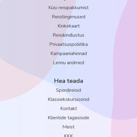
kasiino
Küsi reisipakkumist
golf tasuline (hotellist väljaspool)
Reisitingimused
õhtune show tasuta
Kinkekaart
spaa-keskus tasuline (Spa Sensations: türgi, soome saun,
Reisikindlustus
allveemassaaziga bassein)
Privaatsuspoliitika
elav muusika tasuta (Iballa Coktail Bar)
Kampaaniahinnad
Lennu andmed
tenniseväljak tasuline
Imikud (8 kuud - 3 a.)
Hea teada
beebivoodi: päringu alusel, tasuta
Spordireisid
Klassiekskursioonid
Kontakt
Klientide tagasiside
Meist
KKK