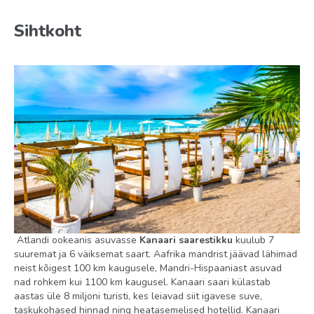
room city view (vaade tänavale, 31 m2, mahub 2+1 in.),
Standard double room garden view (vaade aiale, 31 m2,
Sihtkoht
mahub 2+1 in.), Superior priority location (elutoa ja
magamistoa piirkonnad, 35 m2, mahub 2+1 in.), superior
city view (vaade tänavale, 35 m2, mahub 2+1 in.), Junior
suite (vaade tänavale või siseaiale).
Toatüübid
Junior Suite
Superior Priority Location
Standard Garden View
Family Room
Standard
Atlandi ookeanis asuvasse
Kanaari saarestikku
kuulub 7
suuremat ja 6 väiksemat saart. Aafrika mandrist jäävad lähimad
Toitlustus
neist kõigest 100 km kaugusele, Mandri-Hispaaniast asuvad
nad rohkem kui 1100 km kaugusel. Kanaari saari külastab
BB
aastas üle 8 miljoni turisti, kes leiavad siit igavese suve,
HB
taskukohased hinnad ning heatasemelised hotellid. Kanaari