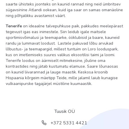
saarte ühisteks joonteks on kaunid rannad ning neid ümbritsev
Toas
sügavsinine Atlandi ookean, kuid iga saar on samas omanäoline
ning põhjalikku avastamist väärt.
seif: olemas
Tenerife
on ideaalne talvepuhkuse paik, pakkudes meelepärast
konditsioneer: üld
tegevust igas eas inimestele. Siin leidub igale maitsele
toateenindus: ööpäevaringselt, tasuline
sportimisvõimalusi ja teemaparke, ööklubisid ja baare, kauneid
randu ja lummavat loodust. Lastele pakuvad lõbu arvukad
vannituba
lõbustus- ja teemapargid, millest tuntuim on Loro looduspark,
kus on imetlemiseks suures valikus eksootilisi taimi ja loomi.
telefon
Tenerife loodus on äärmiselt mitmekesine, jõuline oma
föön: olemas
kontrastides ning jätab kustumatu elamuse. Saare lõunaosas
on kaunid liivarannad ja lauge maastik. Keskosa kroonib
minibaar tasuline
Hispaania kõrgeim mäetipp Teide, mille jalamil laiub kunagise
vulkaanipurske tagajärjel müstiline kuumaastik.
Internet: Wi-Fi, tasuta
televiisor: olemas
Territoorium
Tuusik OÜ
aed
+372 5331 4421
baarid: 2