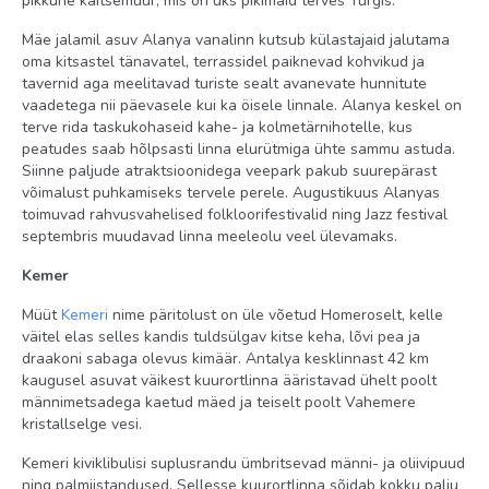
pikkune kaitsemüür, mis on üks pikimaid terves Türgis.
Meelelahutus ja sport
Mäe jalamil asuv Alanya vanalinn kutsub külastajaid jalutama
oma kitsastel tänavatel, terrassidel paiknevad kohvikud ja
saun tasuta
tavernid aga meelitavad turiste sealt avanevate hunnitute
aeroobika tasuta
vaadetega nii päevasele kui ka öisele linnale. Alanya keskel on
terve rida taskukohaseid kahe- ja kolmetärnihotelle, kus
minigolf tasuta
peatudes saab hõlpsasti linna elurütmiga ühte sammu astuda.
Siinne paljude atraktsioonidega veepark pakub suurepärast
diskoteek tasuta
võimalust puhkamiseks tervele perele. Augustikuus Alanyas
tennise reketide ja pallide rent tasuline
toimuvad rahvusvahelised folkloorifestivalid ning Jazz festival
septembris muudavad linna meeleolu veel ülevamaks.
mänguautomaadid tasuline
massaaž tasuline
Kemer
Müüt
Kemeri
nime päritolust on üle võetud Homeroselt, kelle
tenniseväljaku valgustus tasuline
väitel elas selles kandis tuldsülgav kitse keha, lõvi pea ja
piljard tasuline
draakoni sabaga olevus kimäär. Antalya kesklinnast 42 km
kaugusel asuvat väikest kuurortlinna ääristavad ühelt poolt
jõusaal tasuta
männimetsadega kaetud mäed ja teiselt poolt Vahemere
türgi saun (hammam) tasuta
kristallselge vesi.
vesiaeroobika tasuta
Kemeri kiviklibulisi suplusrandu ümbritsevad männi- ja oliivipuud
ning palmiistandused. Sellesse kuurortlinna sõidab kokku palju
rannavõrkpall tasuta