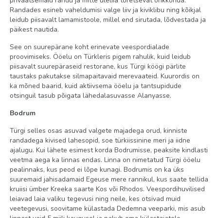
privaatsemaid randu ja mitte üleliia toretsevat õhkkonda.
Randades esineb vaheldumisi valge liiv ja kiviklibu ning kõikjal
leidub piisavalt lamamistoole, millel end sirutada, lõdvestada ja
päikest nautida.
See on suurepärane koht erinevate veespordialade
proovimiseks. Ööelu on Türkleris pigem rahulik, kuid leidub
piisavalt suurepäraseid restorane, kus Türgi köögi pärlite
taustaks pakutakse silmapaitavaid merevaateid. Kuurordis on
ka mõned baarid, kuid aktiivsema ööelu ja tantsupidude
otsinguil tasub põigata lähedalasuvasse Alanyasse.
Bodrum
Türgi selles osas asuvad valgete majadega orud, kinniste
randadega kivised lahesopid, soe türkiissinine meri ja iidne
ajalugu. Kui lähete esimest korda Bodrumisse, peaksite kindlasti
veetma aega ka linnas endas. Linna on nimetatud Türgi ööelu
pealinnaks, kus peod ei lõpe kunagi. Bodrumis on ka üks
suuremaid jahisadamaid Egeuse mere rannikul, kus saate tellida
kruiisi ümber Kreeka saarte Kos või Rhodos. Veespordihuvilised
leiavad laia valiku tegevusi ning neile, kes otsivad muid
veetegevusi, soovitame külastada Dedemna veeparki, mis asub