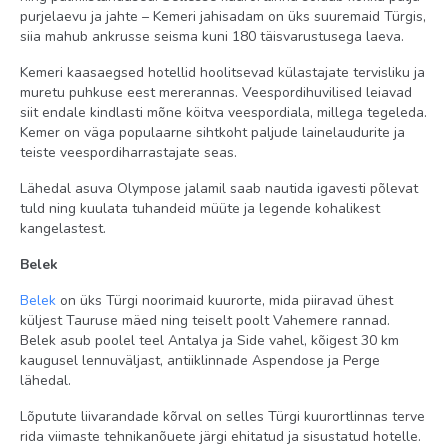
purjelaevu ja jahte – Kemeri jahisadam on üks suuremaid Türgis,
noolemäng tasuta
siia mahub ankrusse seisma kuni 180 täisvarustusega laeva.
veesport tasuline
Kemeri kaasaegsed hotellid hoolitsevad külastajate tervisliku ja
muretu puhkuse eest mererannas. Veespordihuvilised leiavad
petang tasuta
siit endale kindlasti mõne köitva veespordiala, millega tegeleda.
lauatennis tasuta
Kemer on väga populaarne sihtkoht paljude lainelaudurite ja
teiste veespordiharrastajate seas.
elav muusika tasuta
Lähedal asuva Olympose jalamil saab nautida igavesti põlevat
bowling tasuline
tuld ning kuulata tuhandeid müüte ja legende kohalikest
meelelahutusprogramm tasuta
kangelastest.
tenniseväljak tasuta (kõvakattega)
Belek
Lastele
Belek
on üks Türgi noorimaid kuurorte, mida piiravad ühest
küljest Tauruse mäed ning teiselt poolt Vahemere rannad.
laste basseinid: 2
Belek asub poolel teel Antalya ja Side vahel, kõigest 30 km
kaugusel lennuväljast, antiiklinnade Aspendose ja Perge
veeliumäed: 12
lähedal.
mänguväljak
Lõputute liivarandade kõrval on selles Türgi kuurortlinnas terve
laste puhvet
rida viimaste tehnikanõuete järgi ehitatud ja sisustatud hotelle.