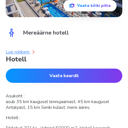
Vaata kõiki pilte
Mereäärne hotell
Loe rohkem
Hotell
Vaata kaardil
Asukoht :
asub 35 km kaugusel lennujaamast, 45 km kaugusel
Antalyast, 15 km Seriki külast, mere ääres.
Hotell :