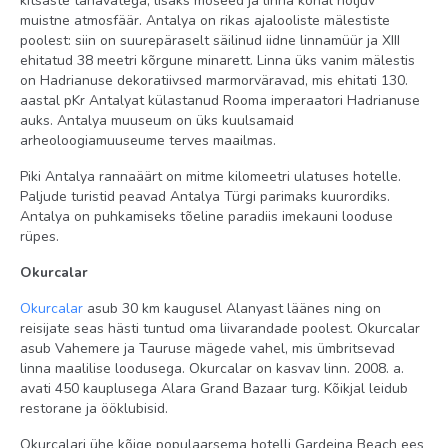
kitsaste tänavatega, lisaks mošeed ja linna kohal hõljuv
telefon
muistne atmosfäär. Antalya on rikas ajalooliste mälestiste
poolest: siin on suurepäraselt säilinud iidne linnamüür ja XIII
põrand: laminaat
ehitatud 38 meetri kõrgune minarett. Linna üks vanim mälestis
on Hadrianuse dekoratiivsed marmorväravad, mis ehitati 130.
tubade koristamine: igapäevaselt
aastal pKr Antalyat külastanud Rooma imperaatori Hadrianuse
föön: olemas
auks. Antalya muuseum on üks kuulsamaid
arheoloogiamuuseume terves maailmas.
minibaar tasuta (vesi ja karastusjoogid igapäevaselt tasuta,
õlu ainult saabumispäeval)
Piki Antalya rannaäärt on mitme kilomeetri ulatuses hotelle.
Paljude turistid peavad Antalya Türgi parimaks kuurordiks.
rõdu
Antalya on puhkamiseks tõeline paradiis imekauni looduse
dušš
rüpes.
Internet: Wi-Fi, tasuta
Okurcalar
televiisor: olemas (kaabel-tv)
Okurcalar
asub 30 km kaugusel Alanyast läänes ning on
reisijate seas hästi tuntud oma liivarandade poolest. Okurcalar
asub Vahemere ja Tauruse mägede vahel, mis ümbritsevad
linna maalilise loodusega. Okurcalar on kasvav linn. 2008. a.
avati 450 kauplusega Alara Grand Bazaar turg. Kõikjal leidub
restorane ja ööklubisid.
Okurcalari ühe kõige populaarsema hotelli Gardeina Beach ees