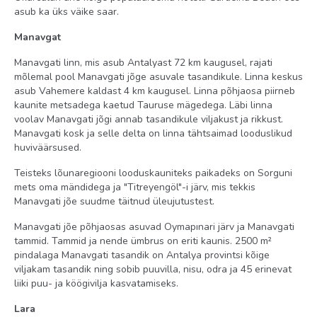
asub ka üks väike saar.
Manavgat
Manavgati linn, mis asub Antalyast 72 km kaugusel, rajati
mõlemal pool Manavgati jõge asuvale tasandikule. Linna keskus
asub Vahemere kaldast 4 km kaugusel. Linna põhjaosa piirneb
kaunite metsadega kaetud Tauruse mägedega. Läbi linna
voolav Manavgati jõgi annab tasandikule viljakust ja rikkust.
Manavgati kosk ja selle delta on linna tähtsaimad looduslikud
huviväärsused.
Teisteks lõunaregiooni looduskauniteks paikadeks on Sorguni
mets oma mändidega ja "Titreyengöl"-i järv, mis tekkis
Manavgati jõe suudme täitnud üleujutustest.
Manavgati jõe põhjaosas asuvad Oymapınari järv ja Manavgati
tammid. Tammid ja nende ümbrus on eriti kaunis. 2500 m²
pindalaga Manavgati tasandik on Antalya provintsi kõige
viljakam tasandik ning sobib puuvilla, nisu, odra ja 45 erinevat
liiki puu- ja köögivilja kasvatamiseks.
Lara