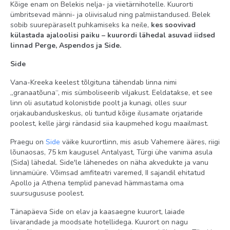
Kõige enam on Belekis nelja- ja viietärnihotelle. Kuurorti
ümbritsevad männi- ja oliivisalud ning palmiistandused. Belek
miniklubi (4–16 a.)
sobib suurepäraselt puhkamiseks ka neile,
kes soovivad
Territoorium
külastada ajaloolisi paiku – kuurordi lähedal asuvad iidsed
linnad Perge, Aspendos ja Side.
dieettoidud
Side
Internetikohvik tasuline
Vana-Kreeka keelest tõlgituna tähendab linna nimi
spaa-keskus
„granaatõuna“, mis sümboliseerib viljakust. Eeldatakse, et see
keemiline puhastus
linn oli asutatud kolonistide poolt ja kunagi, olles suur
orjakaubanduskeskus, oli tuntud kõige ilusamate orjataride
juuksur
poolest, kelle järgi rändasid siia kaupmehed kogu maailmast.
baarid: 8 (üks neist 24 h)
Praegu on
Side
väike kuurortlinn, mis asub Vahemere ääres, riigi
sisebasseinid: 1
lõunaosas, 75 km kaugusel Antalyast, Türgi ühe vanima asula
(Sida) lähedal. Side'le lähenedes on näha akvedukte ja vanu
konverentsisaalid: 10 (70-1110 inimesele)
linnamüüre. Võimsad amfiteatri varemed, II sajandil ehitatud
Apollo ja Athena templid panevad hämmastama oma
taimetoidud
suursugususe poolest.
restoranid: 1 (dieet- ja taimetoidud)
Tänapäeva Side on elav ja kaasaegne kuurort, laiade
A la carte restoranid: 5 (idamaine, itaalia, kala, barbeque,
liivarandade ja moodsate hotellidega. Kuurort on nagu
ottomani - eelbroneerimisel, tasuline)