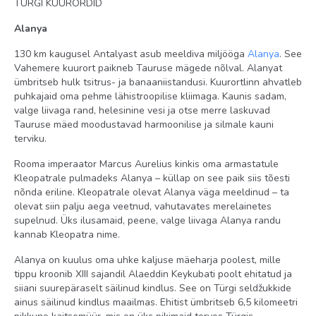
TÜRGI KUURORDID
Best Price Standard Room
Alanya
Standard Sea View
130 km kaugusel Antalyast asub meeldiva miljööga
Alanya
. See
Eco Room
Vahemere kuurort paikneb Tauruse mägede nõlval. Alanyat
ümbritseb hulk tsitrus- ja banaaniistandusi. Kuurortlinn ahvatleb
Toitlustus
puhkajaid oma pehme lähistroopilise kliimaga. Kaunis sadam,
valge liivaga rand, helesinine vesi ja otse merre laskuvad
AI
Tauruse mäed moodustavad harmoonilise ja silmale kauni
terviku.
PREMIUM UAI
Rooma imperaator Marcus Aurelius kinkis oma armastatule
UAI
Kleopatrale pulmadeks Alanya – küllap on see paik siis tõesti
nõnda eriline. Kleopatrale olevat Alanya väga meeldinud – ta
Rand
olevat siin palju aega veetnud, vahutavates merelainetes
liiva-kiviklibune
supelnud. Üks ilusamaid, peene, valge liivaga Alanya randu
kannab Kleopatra nime.
päikesevarjud ja lamamistoolid rannas: tasuta
Alanya on kuulus oma uhke kaljuse mäeharja poolest, mille
tippu kroonib XIII sajandil Alaeddin Keykubati poolt ehitatud ja
oma
siiani suurepäraselt säilinud kindlus. See on Türgi seldžukkide
ainus säilinud kindlus maailmas. Ehitist ümbritseb 6,5 kilomeetri
rätikud rannas: tasuta