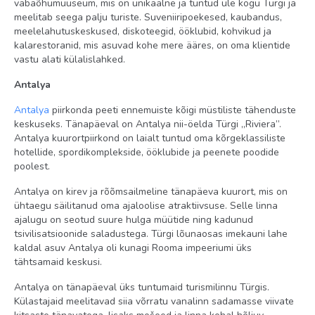
vabaõhumuuseum, mis on unikaalne ja tuntud üle kogu Türgi ja
meelitab seega palju turiste. Suveniiripoekesed, kaubandus,
pesumaja
meelelahutuskeskused, diskoteegid, ööklubid, kohvikud ja
rannarätikud basseini ääres: tasuta
kalarestoranid, mis asuvad kohe mere ääres, on oma klientide
vastu alati külalislahked.
basseinid: 3
Antalya
Wi-Fi tasuta
Antalya
piirkonda peeti ennemuiste kõigi müstiliste tähenduste
arstikabinet
keskuseks. Tänapäeval on Antalya nii-öelda Türgi „Riviera”.
veeliumäed: 18
Antalya kuurortpiirkond on laialt tuntud oma kõrgeklassiliste
hotellide, spordikomplekside, ööklubide ja peenete poodide
kino
poolest.
kauplused
Antalya on kirev ja rõõmsailmeline tänapäeva kuurort, mis on
päikesevarjud ja lamamistoolid basseini ääres: tasuta
ühtaegu säilitanud oma ajaloolise atraktiivsuse. Selle linna
ajalugu on seotud suure hulga müütide ning kadunud
Toas
tsivilisatsioonide saladustega. Türgi lõunaosas imekauni lahe
kaldal asuv Antalya oli kunagi Rooma impeeriumi üks
seif: toas, tasuta
tähtsamaid keskusi.
voodipesu vahetus: 3 korda nädalas
Antalya on tänapäeval üks tuntumaid turismilinnu Türgis.
konditsioneer: individuaalne
Külastajaid meelitavad siia võrratu vanalinn sadamasse viivate