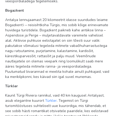
veespordialadega tegelemiseks.
Bogazkent
Antalya lennujaamast 20 kilomeetrit idasse suundudes leiame
Bogazkent‘i – reisisihtkoha Türgis, mis sobib kõige erinevamate
huvidega turistidele. Bogazkent paikneb kahe antiikse linna –
Aspendose ja Perge – muljetavaldavate varemete vahelisel
alal. Aktiivse puhkuse eelistajatel on siin tõesti suur valik:
pakutakse võimalusi tegeleda mitmete vabaõhuharrastustega
nagu ratsutamine, purjetamine, kalastamine, kardisõit,
kärestikuparvesõit, rattasõit ja palju muud. Veemõnude
nautlejatele on olemas veepark ning loomulikult saab mere
ääres tegeleda mitmete ranna- ja veespordialadega.
Puutumatud liivarannad ei meelita kohale ainult puhkajaid, vaid
ka merikilpkonni, kes käivad siin igal suvel munemas.
Türkler
Kaunil Türgi Riviera rannikul, vaid 40 km kaugusel Antalyast,
asub elegantne kuurort
Türkler
. Tegemist on Türgi
turismitööstuses suhteliselt uue kuurordiga, mis tähendab, et
see sobib hästi romantikat otsivatele paaridele, kes eelistavad