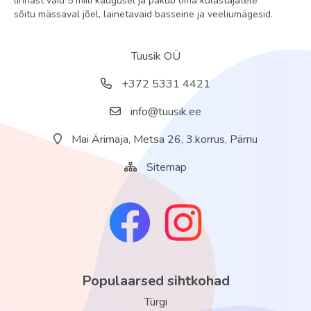
linnast vaid 5 miili kaugusel ja pakub oma külastajatele
sõitu mässaval jõel, lainetavaid basseine ja veeliumägesid.
Tuusik OÜ
+372 5331 4421
info@tuusik.ee
Mai Ärimaja, Metsa 26, 3.korrus, Pärnu
Sitemap
Populaarsed sihtkohad
Türgi