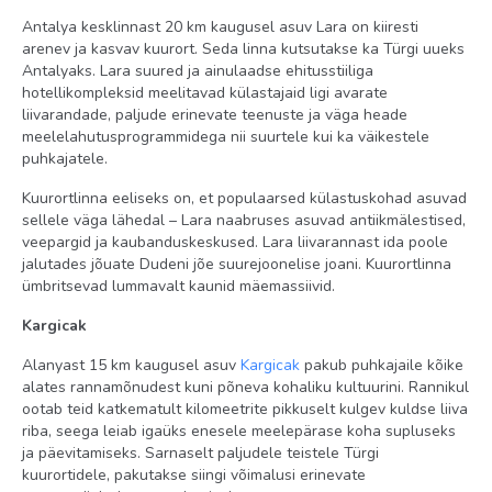
Antalya kesklinnast 20 km kaugusel asuv Lara on kiiresti
arenev ja kasvav kuurort. Seda linna kutsutakse ka Türgi uueks
Antalyaks. Lara suured ja ainulaadse ehitusstiiliga
hotellikompleksid meelitavad külastajaid ligi avarate
liivarandade, paljude erinevate teenuste ja väga heade
meelelahutusprogrammidega nii suurtele kui ka väikestele
puhkajatele.
Kuurortlinna eeliseks on, et populaarsed külastuskohad asuvad
sellele väga lähedal – Lara naabruses asuvad antiikmälestised,
veepargid ja kaubanduskeskused. Lara liivarannast ida poole
jalutades jõuate Dudeni jõe suurejoonelise joani. Kuurortlinna
ümbritsevad lummavalt kaunid mäemassiivid.
Kargicak
Alanyast 15 km kaugusel asuv
Kargicak
pakub puhkajaile kõike
alates rannamõnudest kuni põneva kohaliku kultuurini. Rannikul
ootab teid katkematult kilomeetrite pikkuselt kulgev kuldse liiva
riba, seega leiab igaüks enesele meelepärase koha supluseks
ja päevitamiseks. Sarnaselt paljudele teistele Türgi
kuurortidele, pakutakse siingi võimalusi erinevate