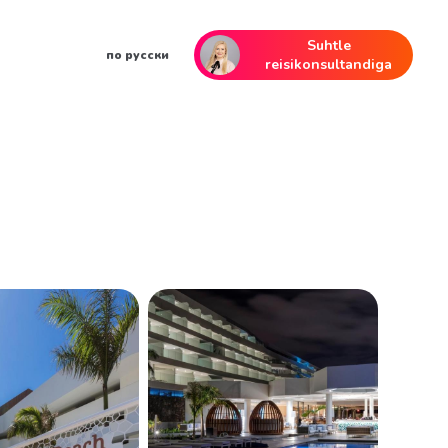
Suhtle
по русски
reisikonsultandiga