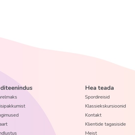
nditeenindus
Hea teada
järelmaks
Spordireisid
eisipakkumist
Klassiekskursioonid
ingimused
Kontakt
aart
Klientide tagasiside
ta
indlustus
Meist