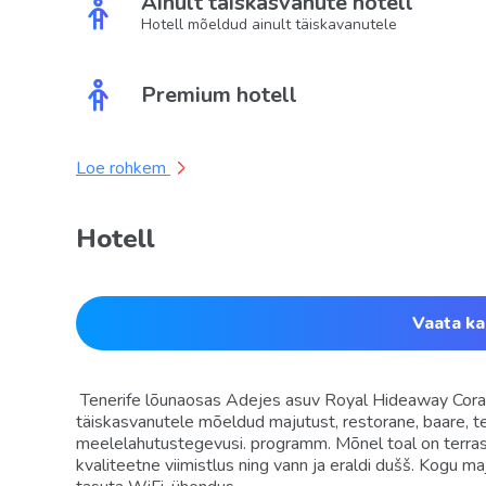
Ainult täiskasvanute hotell
Hotell mõeldud ainult täiskavanutele
Premium hotell
Loe rohkem
Hotell
Vaata ka
Tenerife lõunaosas Adejes asuv Royal Hideaway Coral
täiskasvanutele mõeldud majutust, restorane, baare, ter
meelelahutustegevusi. programm. Mõnel toal on terras
kvaliteetne viimistlus ning vann ja eraldi dušš. Kogu