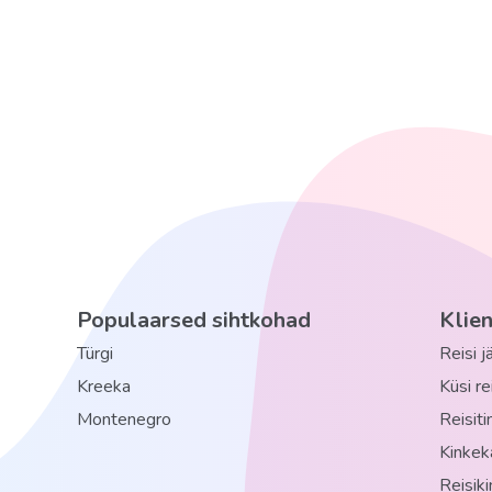
ajakiri
konverentsisaalid: 1
pagasi hoiuruum
aed
pesula tasuline
arst väljakutsel
autorent
parkla tasuline
Populaarsed sihtkohad
Klie
Wi-Fi olemas
Türgi
Reisi 
Kreeka
Küsi r
basseinid: 3
Montenegro
Reisit
raamatukogu
Kinkek
päikesevarjud ja lamamistoolid basseini ääres: tasu
Reisik