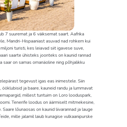
ub 7 suuremat ja 6 väiksemat saart. Aafrika
le, Mandri-Hispaaniast asuvad nad rohkem kui
ljoni turisti, kes leiavad siit igavese suve,
aari saarte ühisteks joonteks on kaunid rannad
ga saar on samas omanäoline ning põhjalikku
epärast tegevust igas eas inimestele. Siin
, ööklubisid ja baare, kauneid randu ja lummavat
emapargid, millest tuntuim on Loro looduspark,
 loomi. Tenerife loodus on äärmiselt mitmekesine,
 Saare lõunaosas on kaunid liivarannad ja lauge
de, mille jalamil laiub kunagise vulkaanipurske