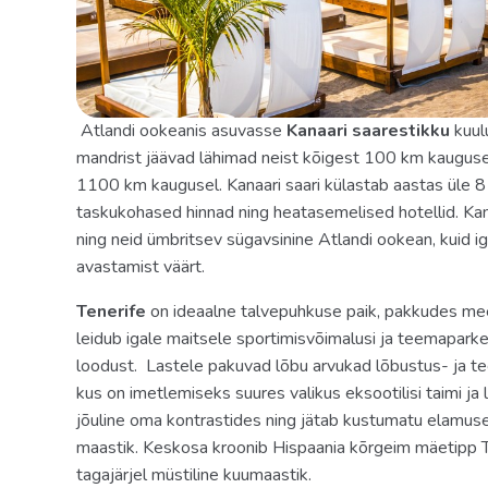
kohviaparaat
kosmeetika-pesuvahendite komplekt
sussid
Atlandi ookeanis asuvasse
Kanaari saarestikku
kuul
telefon
mandrist jäävad lähimad neist kõigest 100 km kauguse
terrass
1100 km kaugusel. Kanaari saari külastab aastas üle 8 mi
taskukohased hinnad ning heatasemelised hotellid. Kan
föön: olemas
ning neid ümbritsev sügavsinine Atlandi ookean, kuid i
minibaar
avastamist väärt.
hommikumantel
Tenerife
on ideaalne talvepuhkuse paik, pakkudes meel
leidub igale maitsele sportimisvõimalusi ja teemaparke
Internet: Wi-Fi, tasuta
loodust. Lastele pakuvad lõbu arvukad lõbustus- ja te
televiisor: LCD
kus on imetlemiseks suures valikus eksootilisi taimi ja
jõuline oma kontrastides ning jätab kustumatu elamuse.
Territoorium
maastik. Keskosa kroonib Hispaania kõrgeim mäetipp Tei
terrass päevitamiseks
tagajärjel müstiline kuumaastik.