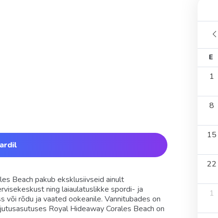
E
1
8
15
ardil
22
es Beach pakub eksklusiivseid ainult
visekeskust ning laiaulatuslikke spordi- ja
1
s või rõdu ja vaated ookeanile. Vannitubades on
 majutusasutuses Royal Hideaway Corales Beach on