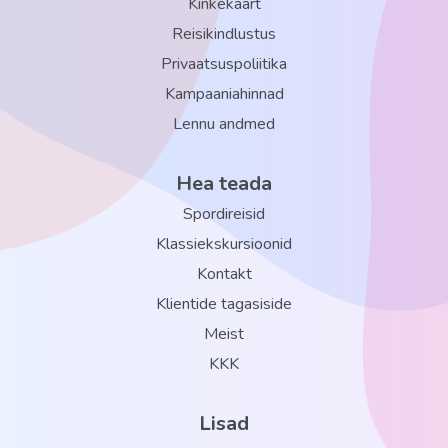
Kinkekaart
Reisikindlustus
Privaatsuspoliitika
Kampaaniahinnad
Lennu andmed
Hea teada
Spordireisid
Klassiekskursioonid
Kontakt
Klientide tagasiside
Meist
KKK
Lisad