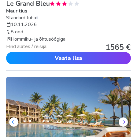
Le Grand Bleu
Mauritius
Standard tuba
10.11.2026
8 ööd
Hommiku- ja õhtusöögiga
1565 €
Hind alates / reisija:
Vaata lisa