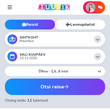
Reisid
Lennupiletid
SIHTKOHT
Mauritius
VALI KUUPÄEV
10.11.2026
Riia
6...8 ööd
Otsi reise
Otsing leidis
11
tulemust