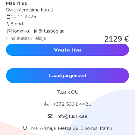
Mauritius
Sviit
Mereäärne hotell
10.11.2026
8 ööd
Hommiku- ja õhtusöögiga
2129 €
Hind alates / reisija:
Vaata lisa
Laadi järgmised
Tuusik OÜ
+372 5331 4421
info@tuusik.ee
Mai Ärimaja, Metsa 26, 3.korrus, Pärnu