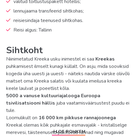
valitud toitlustuspakett hotellis;
lennujaama transfeerid sihtkohas;
reisiesindaja teenused sihtkohas.
Reisi algus: Tallinn
Sihtkoht
Niinimetatud Kreeka usku inimestel ei saa
Kreekas
puhkamisest ilmselt kunagi küllalt. On asju, mida sooviksid
kogeda üha uuesti ja uuesti - näiteks nautida värske oliivõli
maitset oma Kreeka salatis või kuulata imeilusa kreeka
keele laulvat ja poeetlist kõla.
5000 a vanuse kultuuriajalooga Euroopa
tsivilisatsiooni hällis
juba vaatamisväärsustest puudu ei
tule.
Loomulikult on
16 000 km pikkuse rannajoonega
Kreekal olemas kõik puhkajale esmavajalik - kristallselge
LOE ROHKEM
merevesi, täisteenuseid pakkuvad rannad ning mugavad