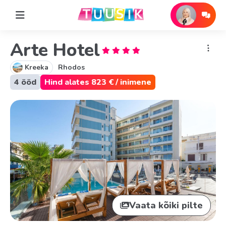
Arte Hotel
Kreeka
Rhodos
4 ööd
Hind alates 823 € / inimene
Vaata kõiki pilte