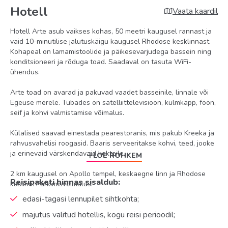
Hotell
Vaata kaardil
Hotell Arte asub vaikses kohas, 50 meetri kaugusel rannast ja
vaid 10-minutilise jalutuskäigu kaugusel Rhodose kesklinnast.
Kohapeal on lamamistoolide ja päikesevarjudega bassein ning
konditsioneeri ja rõduga toad. Saadaval on tasuta WiFi-
ühendus.
Arte toad on avarad ja pakuvad vaadet basseinile, linnale või
Egeuse merele. Tubades on satelliittelevisioon, külmkapp, föön,
seif ja kohvi valmistamise võimalus.
Külalised saavad einestada pearestoranis, mis pakub Kreeka ja
rahvusvahelisi roogasid. Baaris serveeritakse kohvi, teed, jooke
ja erinevaid värskendavaid kokteile.
LOE ROHKEM
2 km kaugusel on Apollo tempel, keskaegne linn ja Rhodose
Reisipaketi hinnas sisaldub:
kasiino. Parkimisvõimalus.
edasi-tagasi lennupilet sihtkohta;
majutus valitud hotellis, kogu reisi perioodil;