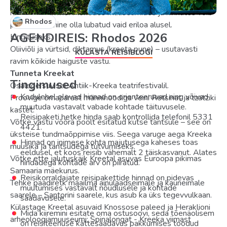
metroojaamade, meresadamate ja lennujaamade filmimine
ning pildistamine. Mõnedes muuseumides ja kirikutes võib
Rhodos
piltide tegemine olla lubatud vaid eriloa alusel.
AGENDIREIS: Rhodos 2026
Kingituseks.
Oliiviõli ja vürtsid, diktamus (kreeta pune) – usutavasti
KÜLASTA REISIBLOGI
ravim kõikide haiguste vastu.
Tunneta Kreekat
Tingimused
Osalege suvisel Antiik-Kreeka teatrifestivalil.
Kodulehel olevad hinnad on orienteeruvad ning võivad
Proovige omapärast männinoodiga veini Retsinat ja tzatziki
muutuda vastavalt vabade kohtade täituvusele.
kastet.
Reisipaketi hetke hinda saab kontrollida telefonil 5331
Võtke vastu võõra poolt esitatud kutse tantsule – see on
4421.
üksteise tundmaõppimise viis. Seega varuge aega Kreeka
Hinnad on inimese kohta majutusega kaheses toas
muusika ja tantsudega tutvumiseks.
eeldusel, et koos reisib vähemalt 2 täiskasvanut. Alates
Võtke ette jalutuskäik Kreetal asuvas Euroopa pikimas
hindadega kohtade arv on piiratud.
Samaaria mäekurus.
Reisikorraldajate reisipakettide hinnad on pidevas
Tehke paadiretk maailma ainulaadseimale ja kauneimale
muutumises vastavalt nõudlusele ja kohtade
saarele – Santorini saarele, kus asub ka üks tegevvulkaan.
saadavusele.
Külastage Kreetal asuvaid Knossose paleed ja Heraklioni
Mida kiiremini esitate oma ostusoovi, seda tõenäolisem
arheoloogiamuuseumi; Spinalongat - Kreeka viimast
on reisiteenuse kättesaadavus pakkumises toodud