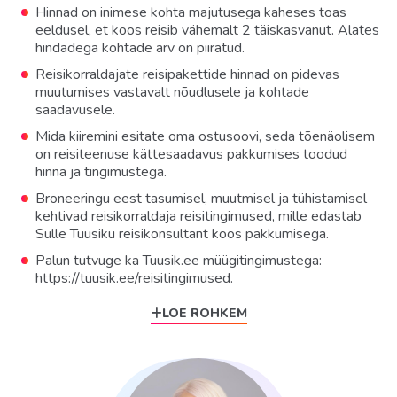
Hinnad on inimese kohta majutusega kaheses toas
eeldusel, et koos reisib vähemalt 2 täiskasvanut. Alates
hindadega kohtade arv on piiratud.
Reisikorraldajate reisipakettide hinnad on pidevas
muutumises vastavalt nõudlusele ja kohtade
saadavusele.
Mida kiiremini esitate oma ostusoovi, seda tõenäolisem
on reisiteenuse kättesaadavus pakkumises toodud
hinna ja tingimustega.
Broneeringu eest tasumisel, muutmisel ja tühistamisel
kehtivad reisikorraldaja reisitingimused, mille edastab
Sulle Tuusiku reisikonsultant koos pakkumisega.
Palun tutvuge ka Tuusik.ee müügitingimustega:
https://tuusik.ee/reisitingimused.
LOE ROHKEM