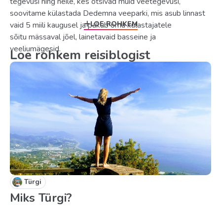
tegevusi ning neile, kes otsivad muid veetegevusi,
soovitame külastada Dedemna veeparki, mis asub linnast
LOE ROHKEM
vaid 5 miili kaugusel ja pakub oma külastajatele
sõitu mässaval jõel, lainetavaid basseine ja
veeliumägesid.
Loe rohkem reisiblogist
Türgi
Miks Türgi?