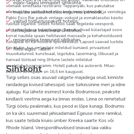
edasi-tagasi lennupilet sihtkohta;
võimalik einestada restoranis Teppanyaki, kus pakutakse
majutus valitud hotellis, kogu reisi perioodil;
maitsvat liha ja värskeid mereande koos kokteilide ja veinidega.
Pablo Esco Bar pakub vintage-viskisid ja esmaklassilisi käsitsi
valitud toitlustuspakett hotellis;
rullitud sigareid. Selles hotellis saab tegeleda veespordi,
jalgrattasõidu ja kalapüügiga. Samuti võivad külastajad soovi
lennujaama transfeerid sihtkohas;
korral nautida spaas hellitavaid massaaže ja kehahoolduseid.
reisiesindaja teenused sihtkohas.
Kohapeal on ka moodne spordikeskus. Lapsed saavad lustida
Kijo klubis, kus on lastele mõeldud liumäed, privaatsed
Reisi algus: Tallinn
muusikatunnid, kunstisaal, legotuba, lasermäng, lõbusad ja
harivad töötoad ning õhtune lastele mõeldud
meelelahutusprogramm. Hotell pakub ka autorenti. Milas-
Sihtkoht
Bodrumi lennujaam on 16,5 km kaugusel.
Türgi selles osas asuvad valgete majadega orud, kinniste
randadega kivised lahesopid, soe türkiissinine meri ja iidne
ajalugu. Kui lähete esimest korda Bodrumisse, peaksite
kindlasti veetma aega ka linnas endas. Linna on nimetatud
Türgi ööelu pealinnaks, kus peod ei lõpe kunagi. Bodrumis
on ka üks suuremaid jahisadamaid Egeuse mere rannikul,
kus saate tellida kruiisi ümber Kreeka saarte Kos või
Rhode Island. Veespordihuvilised leiavad laia valiku