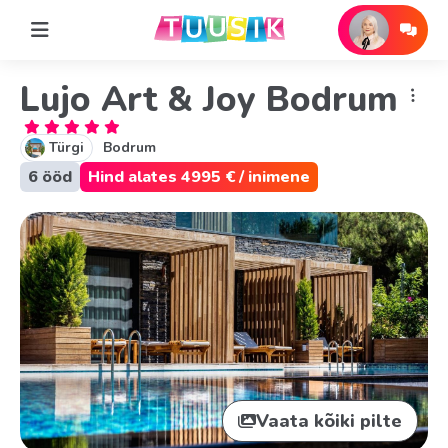
Lujo Art & Joy Bodrum
Türgi
Bodrum
6 ööd
Hind alates 4995 € / inimene
Vaata kõiki pilte