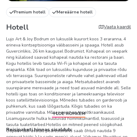
Premium hotell
Mereäärne hotell
Hotell
Vaata kaardil
Lujo Art & Joy Bodrum on luksuslik kuurort koos 3 eraranna, 4
erineva kontseptsiooniga välibasseini ja spaaga. Hotell asub
Guvercinlikis, 26 km kaugusel Bodrumist. Kohapeal on veepark
ning külalised saavad kohapeal nautida ka restorani ja baari.
Kogu hotellis levib tasuta Wi-Fi ja kohapeal on ka tasuta
eraparkla. Kõik toad on luksusliku kujunduse ja privaatse rõdu
või terrassiga. Suurejooneliste rahnude vahel paiknevad villad
on privaatsete basseinide ja aiaga. Metsatubadest avaneb
suurepärane merevaade ja need toad asuvad mändide all. Selle
hotelli igas toas on konditsioneer ja lameekraaniga televiisor
koos satelliittelevisiooniga. Mõnedes tubades on garderoob ja
puhkenurk, kus saab lõõgastuda. Kõigis tubades on ka
privaatne vannituba. Mõnes neist on topeltkraanikausid.
LOE ROHKEM
Lisamugavuste hulka kuuluvad hommikumantlid, toasussid ja
tasuta tualetitarbed.Hotellis on mitmed peened söögikohad.
Reisipaketi hinnas sisaldub:
Ööpäev läbi avatud pearestoranis saab õhtuti nautida 9
erinevat kööki à la carte-menüü alusel. Vabamas õhustikus on