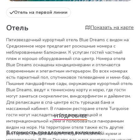
Oтель на первой линии
Отель
Показать на карте
Пятизвездочный курортный отель Blue Dreams с видом на
Средиземное море предлагает роскошные номера с
меблированными балконами. К услугам гостей частный
пляж и хорошо оборудованный спа-центр. Номера отеля
Blue Dreams оснащены кондиционерами и отличаются
современным и элегантным интерьером. Во всех номерах
есть паркетный пол, спутниковое телевидение и мини-бар.
Пышные ландшафтные сады, окружающие курортный отель
Blue Dreams, ведут к теннисному корту и морю, где гости
могут заняться сноркелингом, виндсерфингом и дайвингом.
Для релаксации в спа-центре есть турецкая баня и
массажный кабинет. В главном ресторане отеля Turquoise
гости могут насладиться блюдами турецкой и
ПОДРОБНЕЕ
интернациональной кухни и полюбоваться панорамным
видом на море. На территории отеля также есть другие
В стоимость предложения включено:
рестораны, предлагающие блюда итальянской кухни и
морепродукты. В Blue Dreams вас ждет оживленная ночная