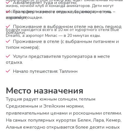
Авиаперелёт туда и обратно;
жизнь, ночной клуб и команда аниматоров. Дети могут
Трансфер на месте отдыха: аэропорт – отель –
весело провести время в мини-клубе, аквапарке и на
аэропорт;
игровой площадке.
Проживание в выбранном отеле на весь период
Бодрум находится всего в 10 км от курортного отеля Blue
поездки;
Dreams, а аэропорт Милас — в 20 минутах езды.
Проживание в отеле (с выбранным питанием и
типом номера);
Услуги представителя туроператора в месте
отдыха.
Начало путешествия: Таллинн
Место назначения
Турция радует южным солнцем, теплым
Средиземным и Эгейским морями,
привлекательными ценами и роскошными отелями.
На самых популярных курортах Белек, Лара, Кемер,
Аланья ежегодно открывается более десяти новых