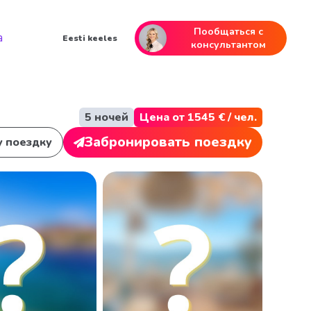
Пообщаться с
а
Eesti keeles
консультантом
5 ночей
Цена от 1545 € / чел.
Забронировать поездку
у поездку