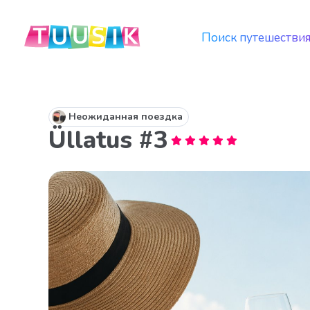
Поиск путешестви
Неожиданная поездка
Üllatus #3