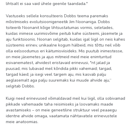
lihtsalt ei saa vaid ühele geenile taandada."
Vastuseks sellele konsulteeris Dobbs teema paremaks
mõistmiseks evolutsioonigeneetik Jim Noonaniga. Dobbs
tsiteerib Noonanit kõige lihtsustatumas vormis, seletades,
kuidas inimese uurimisvõime peitub kahe süsteemi, jäsemete ja
aju funktsioonis. Noonan selgitab, kuidas igal liigil on neis kahes
süsteemis erinev, unikaalne kogum hälbeid, mis tõttu neil võib
olla eelsoodumus eri käitumisviisideks. Mis puutub inimestesse,
on meie jäsemetes ja ajus mitmeid meid meie enimtuntud
esivanematest, ahvidest eristavaid erinevusi, "nt jalad ja
puusad, mis lubavad meil kõndida pikki vahemaid; targad,
targad käed; ja isegi veel targem aju, mis kasvab palju
aeglasemalt aga palju suuremaks kui muude ahvide aju,“
selgitab Dobbs.
Kuigi need erinevused võimaldavad meil kui liigil, olla sobivamad
pikkade vahemaade taha reisimiseks ja loovamaks maade
avastamiseks – on meie geneetiline struktuur veel peaaegu
identne ahvide omaga, vaatamata nähtavatele erinevustele
meie anatoomias.