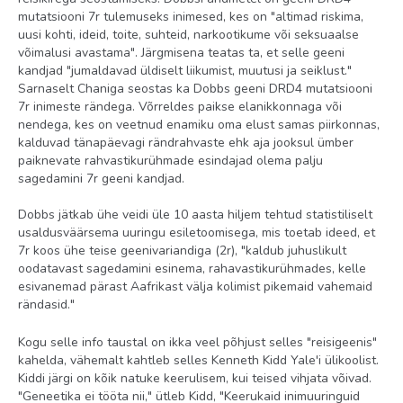
mutatsiooni 7r tulemuseks inimesed, kes on "altimad riskima,
uusi kohti, ideid, toite, suhteid, narkootikume või seksuaalse
võimalusi avastama". Järgmisena teatas ta, et selle geeni
kandjad "jumaldavad üldiselt liikumist, muutusi ja seiklust."
Sarnaselt Chaniga seostas ka Dobbs geeni DRD4 mutatsiooni
7r inimeste rändega. Võrreldes paikse elanikkonnaga või
nendega, kes on veetnud enamiku oma elust samas piirkonnas,
kalduvad tänapäevagi rändrahvaste ehk aja jooksul ümber
paiknevate rahvastikurühmade esindajad olema palju
sagedamini 7r geeni kandjad.
Dobbs jätkab ühe veidi üle 10 aasta hiljem tehtud statistiliselt
usaldusväärsema uuringu esiletoomisega, mis toetab ideed, et
7r koos ühe teise geenivariandiga (2r), "kaldub juhuslikult
oodatavast sagedamini esinema, rahavastikurühmades, kelle
esivanemad pärast Aafrikast välja kolimist pikemaid vahemaid
rändasid."
Kogu selle info taustal on ikka veel põhjust selles "reisigeenis"
kahelda, vähemalt kahtleb selles Kenneth Kidd Yale'i ülikoolist.
Kiddi järgi on kõik natuke keerulisem, kui teised vihjata võivad.
"Geneetika ei tööta nii," ütleb Kidd, "Keerukaid inimuuringuid