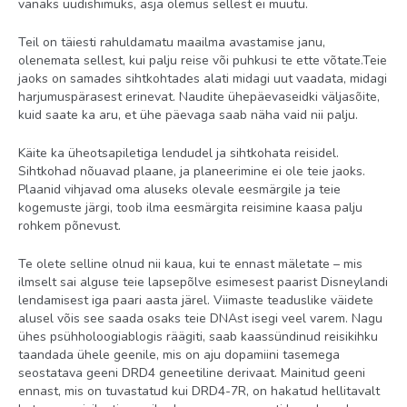
vanaks uudishimuks, asja olemus sellest ei muutu.
Teil on täiesti rahuldamatu maailma avastamise janu,
olenemata sellest, kui palju reise või puhkusi te ette võtate.Teie
jaoks on samades sihtkohtades alati midagi uut vaadata, midagi
harjumuspärasest erinevat. Naudite ühepäevaseidki väljasõite,
kuid saate ka aru, et ühe päevaga saab näha vaid nii palju.
Käite ka üheotsapiletiga lendudel ja sihtkohata reisidel.
Sihtkohad nõuavad plaane, ja planeerimine ei ole teie jaoks.
Plaanid vihjavad oma aluseks olevale eesmärgile ja teie
kogemuste järgi, toob ilma eesmärgita reisimine kaasa palju
rohkem põnevust.
Te olete selline olnud nii kaua, kui te ennast mäletate – mis
ilmselt sai alguse teie lapsepõlve esimesest paarist Disneylandi
lendamisest iga paari aasta järel. Viimaste teaduslike väidete
alusel võis see saada osaks teie DNAst isegi veel varem. Nagu
ühes psühholoogiablogis räägiti, saab kaassündinud reisikihku
taandada ühele geenile, mis on aju dopamiini tasemega
seostatava geeni DRD4 geneetiline derivaat. Mainitud geeni
ennast, mis on tuvastatud kui DRD4-7R, on hakatud hellitavalt