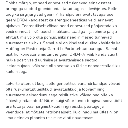
Dobbs märgib, et need erinevused tulenevad erinevustest
arenguga seotud geenide edastatud tagasisidevihjetes. Selle
loogika järgi järgivad geeni 7r kandjad erinevalt tavapärase
geeni DRD4 kandjatest ka arengugeneetikas veidi erinevat
ajakava. Teoreetiliselt võivad need erinevused põhjustada ka
veidi erinevat – või uudishimulikuma laadiga – jäsemete ja aju
ehitust, mis võib olla põhjus, miks need inimesed tunnevad
suuremat reisikihku. Samal ajal on kindlasti oluline käsitleda ka
Huffington Posti uurija Garret LoPorto tehtud uuringut. Samal
ajal, kui kõnealune mutantne geen DRD4-7r võib kanda suurt
hulka positiivseid uurimise ja avastamisega seotud
iseloomujooni, võib see olla seotud ka üldise neandertallasliku
käitumisega.
LoPorto ütlen, et kuigi selle geneetilise variandi kandjad võivad
olla "uskumatult leidlikud, avastuslikud ja loovad" ning
suuremate eelsoodumusega reisilustiks, võivad nad olla ka
"täiesti juhitamatud." Nii, et kuigi võite tunda tungivat soovi töölt
ära tulla ja paar järgmist kuud ringi reisida, peatuge ja
veenduge, et mõtlete ratsionaalselt. Kuigi nagu ma ütlesin, on
ilma eelneva plaanita reisimine alati nauditavam.