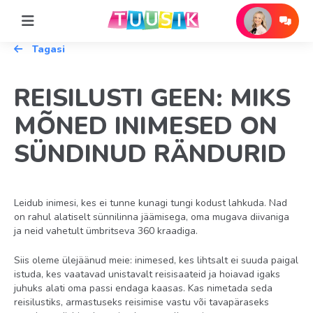
Tagasi
REISILUSTI GEEN: MIKS
MÕNED INIMESED ON
SÜNDINUD RÄNDURID
Leidub inimesi, kes ei tunne kunagi tungi kodust lahkuda. Nad
on rahul alatiselt sünnilinna jäämisega, oma mugava diivaniga
ja neid vahetult ümbritseva 360 kraadiga.
Siis oleme ülejäänud meie: inimesed, kes lihtsalt ei suuda paigal
istuda, kes vaatavad unistavalt reisisaateid ja hoiavad igaks
juhuks alati oma passi endaga kaasas. Kas nimetada seda
reisilustiks, armastuseks reisimise vastu või tavapäraseks