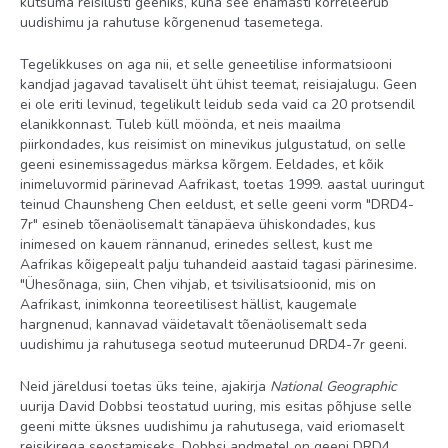
kutsuma reisilusti geeniks, kuna see enamasti korreleerub
uudishimu ja rahutuse kõrgenenud tasemetega.
Tegelikkuses on aga nii, et selle geneetilise informatsiooni
kandjad jagavad tavaliselt üht ühist teemat, reisiajalugu. Geen
ei ole eriti levinud, tegelikult leidub seda vaid ca 20 protsendil
elanikkonnast. Tuleb küll möönda, et neis maailma
piirkondades, kus reisimist on minevikus julgustatud, on selle
geeni esinemissagedus märksa kõrgem. Eeldades, et kõik
inimeluvormid pärinevad Aafrikast, toetas 1999. aastal uuringut
teinud Chaunsheng Chen eeldust, et selle geeni vorm "DRD4-
7r" esineb tõenäolisemalt tänapäeva ühiskondades, kus
inimesed on kauem rännanud, erinedes sellest, kust me
Aafrikas kõigepealt palju tuhandeid aastaid tagasi pärinesime.
"Ühesõnaga, siin, Chen vihjab, et tsivilisatsioonid, mis on
Aafrikast, inimkonna teoreetilisest hällist, kaugemale
hargnenud, kannavad väidetavalt tõenäolisemalt seda
uudishimu ja rahutusega seotud muteerunud DRD4-7r geeni.
Neid järeldusi toetas üks teine, ajakirja
National Geographic
uurija David Dobbsi teostatud uuring, mis esitas põhjuse selle
geeni mitte üksnes uudishimu ja rahutusega, vaid eriomaselt
reisikirega seostamiseks. Dobbsi andmetel on geeni DRD4