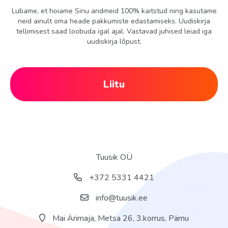
Lubame, et hoiame Sinu andmeid 100% kaitstud ning kasutame
neid ainult oma heade pakkumiste edastamiseks. Uudiskirja
tellimisest saad loobuda igal ajal. Vastavad juhised leiad iga
uudiskirja lõpust.
Liitu
Tuusik OÜ
+372 5331 4421
info@tuusik.ee
Mai Ärimaja, Metsa 26, 3.korrus, Pärnu