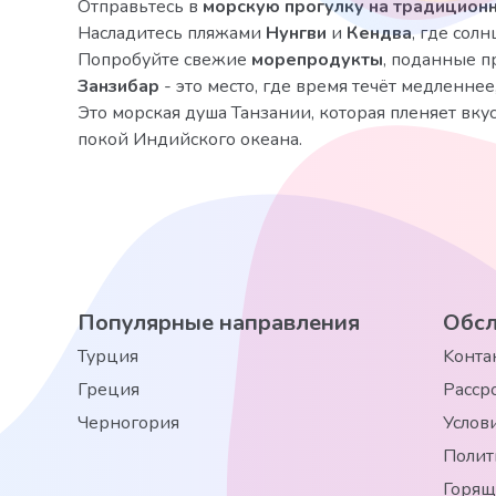
Отправьтесь в
морскую прогулку на традицион
Насладитесь пляжами
Нунгви
и
Кендва
, где сол
Попробуйте свежие
морепродукты
, поданные п
Занзибар
- это место, где время течёт медленнее,
Это морская душа Танзании, которая пленяет вку
покой Индийского океана.
Популярные направления
Обсл
Турция
Kонта
Греция
Расср
Черногория
Услов
Полит
Горящ