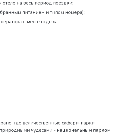
отеле на весь период поездки;
ыбранным питанием и типом номера);
оператора в месте отдыха.
тране, где величественные сафари-парки
и природными чудесами -
национальным парком