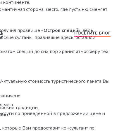
м континенте.
романтичная сторона, место, где пустыню сменяет
е
 получил прозвище
«Остров специй»
, ведь
ПОСЕТИТЕ БЛОГ
бские султаны, правившие здесь, оставили
матом специй до сих пор хранит атмосферу тех
 Актуальную стоимость туристического пакета Вы
раничено.
я мест.
ийские традиции.
й услуги по приведённой в предложении цене и
ние.
 которые Вам предоставит консультант по