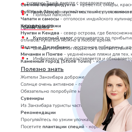
туризму Tuusik вместе с предложением.
Полупансион
Свежие морепродукты
- креветки, омары, крас
Суп Уроё (Urojo)
Пожалуйста, ознакомьтесь также с условиями прод
- густой местный суп на кокосов
Полный пансион
Чапати и самосы
- отголосок индийского кулинар
Курорты и пляжи
ПОДРОБНЕЕ
Примечания
Нунгви и Кендва
- север острова, где белоснеж
Курортный налог
оплачивается по прибытии
отливов, купаться можно в любое время.
Падже и Джамбиани
- восточное побережье, ид
Блюда и напитки подаются в соответствии 
Мичамви и Понгве
- уединённые пляжи для тех, 
Информация предоставляется и обновляется 
Каменный город (Stone Town)
- культурное сер
Полезно знать
Жители Занзибара доброжелательны и спокойны;
Солнце очень активное - головной убор и солн
Обязательно попробуйте местный кофе и посети
Сувениры
Из Занзибара туристы часто привозят специи, кок
Рекомендации
Прогуляйтесь по узким улочкам
Каменного горо
Посетите
плантации специй
- корица, гвоздика, 