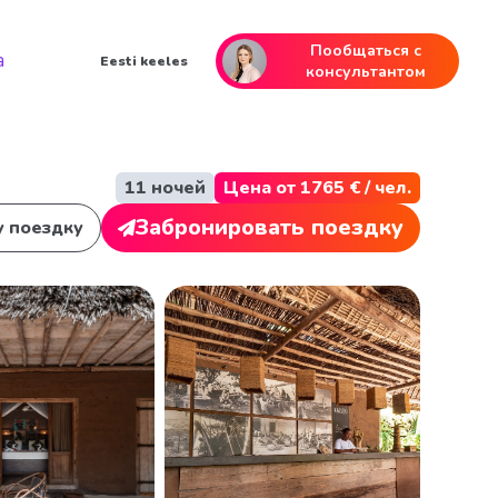
Пообщаться с
а
Eesti keeles
консультантом
11 ночей
Цена от 1765 € / чел.
Забронировать поездку
у поездку