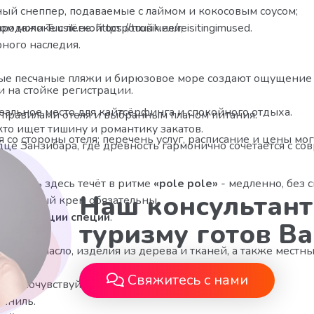
ный снеппер, подаваемые с лаймом и кокосовым соусом;
ажи Tuusik.ee: https://tuusik.ee/reisitingimused.
ом молоке с лёгкой остротой чили;
ного наследия.
ные песчаные пляжи и бирюзовое море создают ощущение р
 на стойке регистрации.
еальное место для кайтсёрфинга и спокойного отдыха.
с правилами отеля и выбранным планом питания.
кто ищет тишину и романтику закатов.
со стороны отеля; перечень услуг, расписание и цены мог
дце Занзибара, где древность гармонично сочетается с со
 жизнь здесь течёт в ритме
«pole pole»
- медленно, без 
Наш консультант
цезащитный крем обязательны.
те
плантации специй
.
туризму готов В
осовое масло, изделия из дерева и тканей, а также местны
Свяжитесь с нами
да
и почувствуйте дыхание истории.
ваниль.