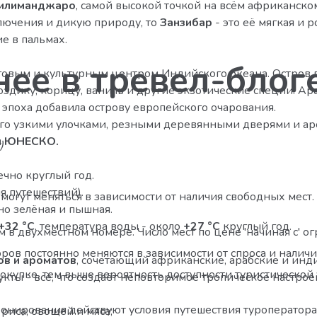
Килиманджаро
, самой высокой точкой на всём африканско
лючения и дикую природу, то
Занзибар
- это её мягкая и 
е в пальмах.
ее в тревел-блог
говым и культурным центром Индийского океана. Остров
дику, корицу, ваниль и другие экзотические специи. Ара
 эпоха добавила острову европейского очарования.
его узкими улочками, резными деревянными дверями и аро
я ЮНЕСКО.
)
ечно круглый год.
я путешествий).
огут меняться в зависимости от наличия свободных мест.
но зелёная и пышная.
+32 °C
, температура воды - около
+27 °C
круглый год.
в двухместном номере. Число мест по цене 'начиная с' ог
ров постоянно меняются в зависимости от спроса и наличи
ов и ароматов
, сочетающий африканские, арабские и инд
окупке, тем выше вероятность доступности туристическо
укты - всё, что создаёт неповторимое тропическое настрое
онирования действуют условия путешествия туроператора,
риса, овощей и мяса;