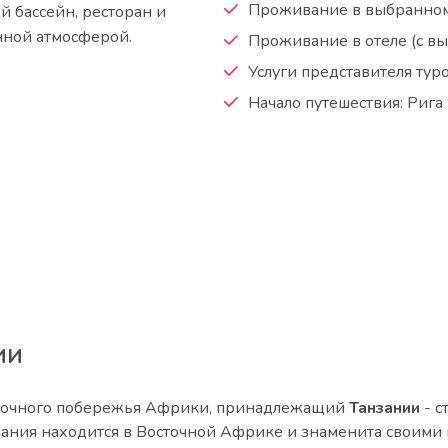
Проживание в выбранном 
й бассейн, ресторан и
енной атмосферой.
Проживание в отеле (с в
Услуги представителя тур
Начало путешествия: Рига
ИИ
осточного побережья Африки, принадлежащий
Танзании
- с
нзания находится в Восточной Африке и знаменита своим