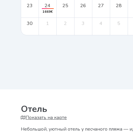
23
24
25
26
27
28
1669€
30
1
2
3
4
5
Отель
Показать на карте
Небольшой, уютный отель у песчаного пляжа — и