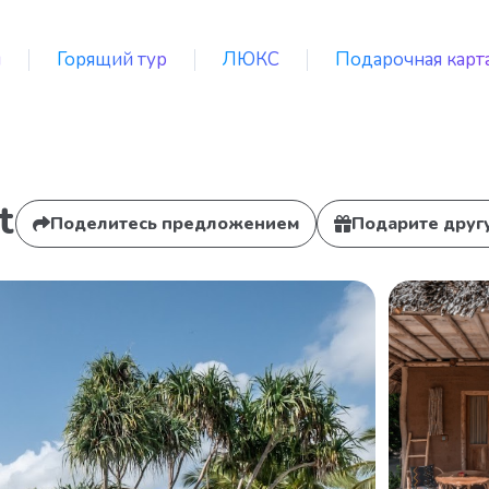
я
Горящий тур
ЛЮКС
Подарочная карт
t
Поделитесь предложением
Подарите друг