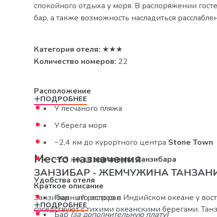
спокойного отдыха у моря. В распоряжении госте
бар, а также возможность насладиться расслабл
Категория отеля:
★★★
Количество номеров:
22
Расположение
ПОДРОБНЕЕ
У песчаного пляжа
У берега моря
~2,4 км до курортного центра
Stone Town
Место назначения
~53 км до
аэропорта Занзибара
ЗАНЗИБАР - ЖЕМЧУЖИНА ТАНЗАН
Удобства отеля
Краткое описание
Занзибар - это остров в Индийском океане у в
Главный ресторан
ПОДРОБНЕЕ
соседствуют с тихими океанскими берегами. Та
Бар
(за дополнительную плату)