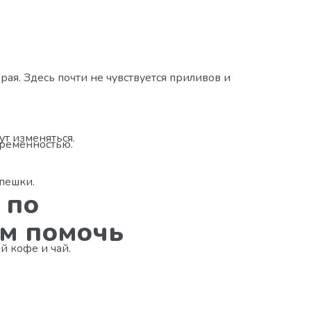
ая. Здесь почти не чувствуется приливов и
ут изменяться.
временностью.
спешки.
 по
ам помочь
й кофе и чай.