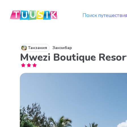
Поиск путешестви
Танзания
Занзибар
Mwezi Boutique Resor