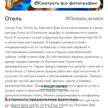
Смотреть все фотографии
Отель
Показать на карте
Отель Four Points by Sheraton Bali, Kuta расположен в самом
центре Куты, в 10 минутах ходьбы от знаменитого пляжа
Кута. К услугам гостей открытый бассейн, бесплатный Wi-Fi
и несколько ресторанов. В каждом номере отеля с
кондиционером есть телевизор с плоским экраном и
спутниковыми каналами, зона отдыха, электрический
чайник, сейф и мини-бар. В собственных ванных комнатах с
душем предоставляются бесплатные туалетные
принадлежности. Также предоставляются халаты, тапочки и
полотенца. Стойка регистрации работает круглосуточно. К
услугам гостей консьерж и обслуживание номеров. Также к
услугам гостей детский клуб, фитнес-центр и камера
хранения багажа. Трансфер до аэропорта и другие услуги,
ПОДРОБНЕЕ
услуги няни и прачечной предоставляются за
дополнительную плату. Можно забронировать конференц-
В стоимость предложения включено:
зал. Гости могут бесплатно пользоваться фитнес-центром
на территории отеля. Отель Four Points by Sheraton Bali,
Авиаперелёт туда и обратно;