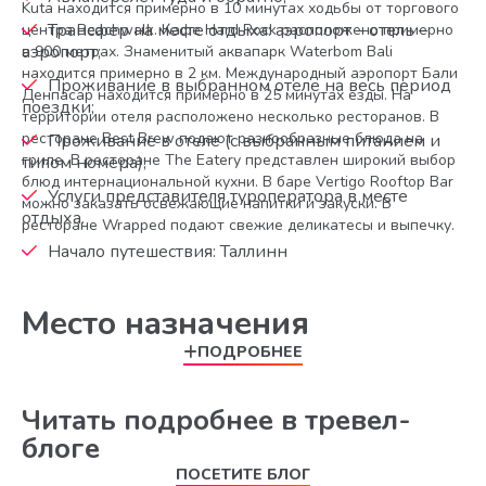
Kuta находится примерно в 10 минутах ходьбы от торгового
Трансфер на месте отдыха: аэропорт – отель –
центра Beachwalk. Кафе Hard Rock расположено примерно
аэропорт;
в 900 метрах. Знаменитый аквапарк Waterbom Bali
находится примерно в 2 км. Международный аэропорт Бали
Проживание в выбранном отеле на весь период
Денпасар находится примерно в 25 минутах езды. На
поездки;
территории отеля расположено несколько ресторанов. В
ресторане Best Brew подают разнообразные блюда на
Проживание в отеле (с выбранным питанием и
гриле. В ресторане The Eatery представлен широкий выбор
типом номера);
блюд интернациональной кухни. В баре Vertigo Rooftop Bar
Услуги представителя туроператора в месте
можно заказать освежающие напитки и закуски. В
отдыха.
ресторане Wrapped подают свежие деликатесы и выпечку.
Начало путешествия: Таллинн
Место назначения
ПОДРОБНЕЕ
Читать подробнее в тревел-
блоге
ПОСЕТИТЕ БЛОГ