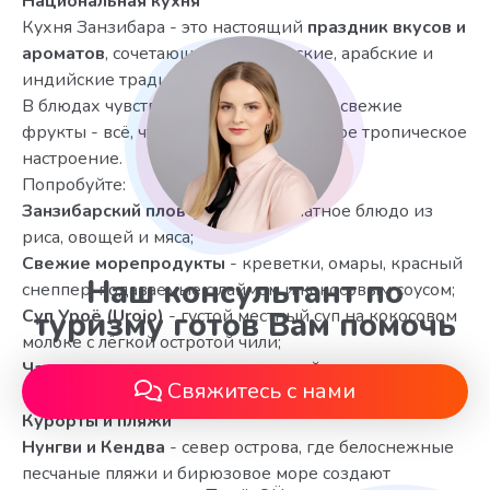
Национальная кухня
Кухня Занзибара - это настоящий
праздник вкусов и
ароматов
, сочетающий африканские, арабские и
индийские традиции.
В блюдах чувствуется кокос, специи и свежие
фрукты - всё, что создаёт неповторимое тропическое
настроение.
Попробуйте:
Занзибарский плов (Pilau)
- ароматное блюдо из
риса, овощей и мяса;
Свежие морепродукты
- креветки, омары, красный
Наш консультант по
снеппер, подаваемые с лаймом и кокосовым соусом;
Суп Уроё (Urojo)
туризму готов Вам помочь
- густой местный суп на кокосовом
молоке с лёгкой остротой чили;
Чапати и самосы
- отголосок индийского
Свяжитесь с нами
кулинарного наследия.
Курорты и пляжи
Нунгви и Кендва
- север острова, где белоснежные
песчаные пляжи и бирюзовое море создают