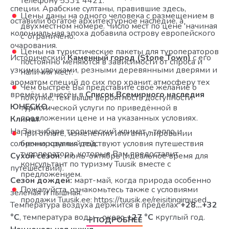
телефону 5331 4421.
специи. Арабские султаны, правившие здесь,
Цены даны на одного человека с размещением в
оставили богатое архитектурное наследие, а
двухместном номере. Число мест по цене 'начиная
колониальная эпоха добавила острову европейского
с' ограничено.
очарования.
Цены на туристические пакеты для туроператоров
Исторический
Каменный город (Stone Town)
с его
постоянно меняются в зависимости от спроса и
узкими улочками, резными деревянными дверями и
наличия мест.
ароматом специй до сих пор хранит атмосферу тех
Чем быстрее Вы представите своё желание о
времён и внесён в
Список Всемирного наследия
покупке, тем выше вероятность доступности
ЮНЕСКО.
туристической услуги по приведённой в
предложении цене и на указанных условиях.
Климат
На Занзибаре тропический климат - тепло и
При оплате, изменении или аннулировании
солнечно круглый год.
бронирования действуют условия путешествия
туроператора, которые Вам предоставит
Сухой сезон:
июнь-октябрь (идеальное время для
консультант по туризму Tuusik вместе с
путешествий).
предложением.
Сезон дождей:
март-май, когда природа особенно
Пожалуйста, ознакомьтесь также с условиями
зелёная и пышная.
продажи Tuusik.ee: https://tuusik.ee/reisitingimused.
Температура воздуха держится в пределах
+28…+32
°C
, температура воды - около
+27 °C
круглый год.
ПОДРОБНЕЕ