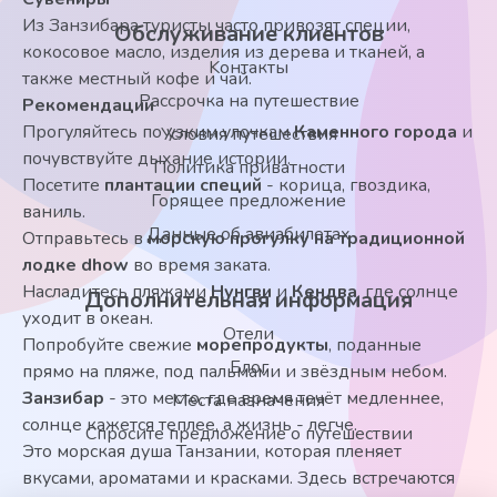
Из Занзибара туристы часто привозят специи,
Обслуживание клиентов
кокосовое масло, изделия из дерева и тканей, а
Kонтакты
также местный кофе и чай.
Рассрочка на путешествие
Рекомендации
Прогуляйтесь по узким улочкам
Каменного города
и
Условия путешествия
почувствуйте дыхание истории.
Политика приватности
Посетите
плантации специй
- корица, гвоздика,
Горящее предложение
ваниль.
Данные об авиабилетах
Отправьтесь в
морскую прогулку на традиционной
лодке dhow
во время заката.
Насладитесь пляжами
Нунгви
и
Кендва
, где солнце
Дополнительная информация
уходит в океан.
Отели
Попробуйте свежие
морепродукты
, поданные
Блог
прямо на пляже, под пальмами и звёздным небом.
Занзибар
- это место, где время течёт медленнее,
Места назначения
солнце кажется теплее, а жизнь - легче.
Спросите предложение о путешествии
Это морская душа Танзании, которая пленяет
вкусами, ароматами и красками. Здесь встречаются