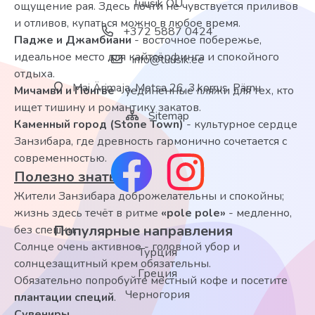
Tuusik OÜ
ощущение рая. Здесь почти не чувствуется приливов
и отливов, купаться можно в любое время.
+372 5887 0424
Падже и Джамбиани
- восточное побережье,
идеальное место для кайтсёрфинга и спокойного
info@tuusik.ee
отдыха.
Mai Ärimaja, Metsa 26, 3.korrus, Pärnu
Мичамви и Понгве
- уединённые пляжи для тех, кто
ищет тишину и романтику закатов.
Sitemap
Каменный город (Stone Town)
- культурное сердце
Занзибара, где древность гармонично сочетается с
современностью.
Полезно знать
Жители Занзибара доброжелательны и спокойны;
жизнь здесь течёт в ритме
«pole pole»
- медленно,
Популярные направления
без спешки.
Солнце очень активное - головной убор и
Турция
солнцезащитный крем обязательны.
Греция
Обязательно попробуйте местный кофе и посетите
Черногория
плантации специй
.
Сувениры