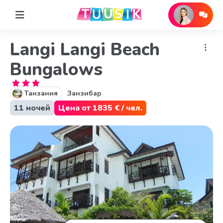
Langi Langi Beach
Bungalows
Танзания
Занзибар
11 ночей
Цена от 1835 € / чел.