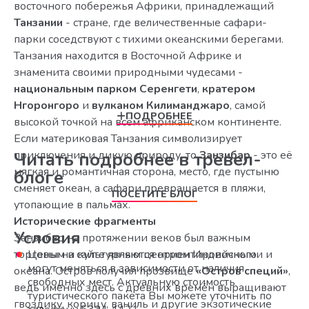
восточного побережья Африки, принадлежащий
Танзании
- стране, где величественные сафари-
парки соседствуют с тихими океанскими берегами.
Танзания находится в Восточной Африке и
знаменита своими природными чудесами -
национальным парком Серенгети
,
кратером
Нгоронгоро
и
вулканом Килиманджаро
, самой
ПОДРОБНЕЕ
высокой точкой на всём африканском континенте.
Если материковая Танзания символизирует
приключения и дикую природу, то
Читать подробнее в тревел-
Занзибар
- это её
мягкая и романтичная сторона, место, где пустыню
блоге
сменяет океан, а сафари превращается в пляжи,
ПОСЕТИТЕ БЛОГ
утопающие в пальмах.
Исторические фрагменты
Условия
Занзибар на протяжении веков был важным
торговым и культурным центром Индийского
Цены на сайте являются ориентировочными и
могут меняться в зависимости от наличия
океана. Остров получил прозвище
«Остров специй»
,
свободных мест. Актуальную стоимость
ведь именно здесь с древних времён выращивают
туристического пакета Вы можете уточнить по
гвоздику, корицу, ваниль и другие экзотические