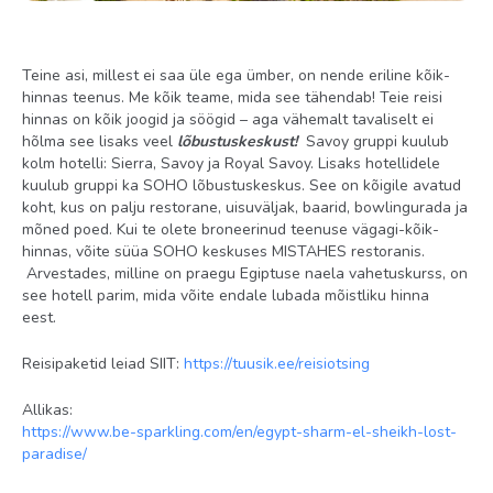
Teine asi, millest ei saa üle ega ümber, on nende eriline kõik-
hinnas teenus. Me kõik teame, mida see tähendab! Teie reisi
hinnas on kõik joogid ja söögid – aga vähemalt tavaliselt ei
hõlma see lisaks veel
lõbustuskeskust!
Savoy gruppi kuulub
kolm hotelli: Sierra, Savoy ja Royal Savoy. Lisaks hotellidele
kuulub gruppi ka SOHO lõbustuskeskus. See on kõigile avatud
koht, kus on palju restorane, uisuväljak, baarid, bowlingurada ja
mõned poed. Kui te olete broneerinud teenuse vägagi-kõik-
hinnas, võite süüa SOHO keskuses MISTAHES restoranis.
Arvestades, milline on praegu Egiptuse naela vahetuskurss, on
see hotell parim, mida võite endale lubada mõistliku hinna
eest.
Reisipaketid leiad SIIT:
https://tuusik.ee/reisiotsing
Allikas:
https://www.be-sparkling.com/en/egypt-sharm-el-sheikh-lost-
paradise/