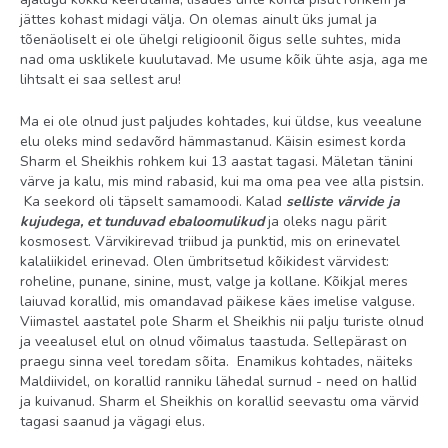
jättes kohast midagi välja. On olemas ainult üks jumal ja
tõenäoliselt ei ole ühelgi religioonil õigus selle suhtes, mida
nad oma usklikele kuulutavad. Me usume kõik ühte asja, aga me
lihtsalt ei saa sellest aru!
Ma ei ole olnud just paljudes kohtades, kui üldse, kus veealune
elu oleks mind sedavõrd hämmastanud. Käisin esimest korda
Sharm el Sheikhis rohkem kui 13 aastat tagasi. Mäletan tänini
värve ja kalu, mis mind rabasid, kui ma oma pea vee alla pistsin.
Ka seekord oli täpselt samamoodi. Kalad
selliste värvide ja
kujudega, et tunduvad ebaloomulikud
ja oleks nagu pärit
kosmosest. Värvikirevad triibud ja punktid, mis on erinevatel
kalaliikidel erinevad. Olen ümbritsetud kõikidest värvidest:
roheline, punane, sinine, must, valge ja kollane. Kõikjal meres
laiuvad korallid, mis omandavad päikese käes imelise valguse.
Viimastel aastatel pole Sharm el Sheikhis nii palju turiste olnud
ja veealusel elul on olnud võimalus taastuda. Sellepärast on
praegu sinna veel toredam sõita. Enamikus kohtades, näiteks
Maldiividel, on korallid ranniku lähedal surnud - need on hallid
ja kuivanud. Sharm el Sheikhis on korallid seevastu oma värvid
tagasi saanud ja vägagi elus.