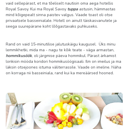
vaid sellepärast, et ma tõeliselt nautisin oma aega hotellis
Royal Savoy. Kui ma Royal Savoy
tuppa
astusin, hämmastas
mind kõigepealt sinna paistev valgus. Vaade toast oli otse
privaatsele basseinialale. Hotell on ainult täiskasvanutele ja
seega suurepärane koht lõõgastavaks puhkuseks.
Rand on vaid 15-minutilise jalutuskäigu kaugusel. Üks minu
lemmikhetki, mida ma - nagu te kõik teate - väga armastan,
hommikusöök
, oli järgmise päeva hommikul. Pärast ärkamist
lonkisin mööda koridori hommikusöögisaali. Ilm on imeilus ja ma
läksin otsejoones istuma väliterrassile. Vaade on imeline. Näha
on korraga nii basseiniala, rand kui ka mereäärsed hooned.