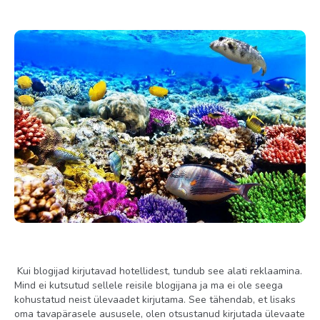
Kui blogijad kirjutavad hotellidest, tundub see alati reklaamina.
Mind ei kutsutud sellele reisile blogijana ja ma ei ole seega
kohustatud neist ülevaadet kirjutama. See tähendab, et lisaks
oma tavapärasele aususele, olen otsustanud kirjutada ülevaate