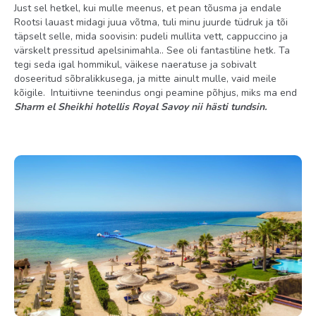
Just sel hetkel, kui mulle meenus, et pean tõusma ja endale
Rootsi lauast midagi juua võtma, tuli minu juurde tüdruk ja tõi
täpselt selle, mida soovisin: pudeli mullita vett, cappuccino ja
värskelt pressitud apelsinimahla.. See oli fantastiline hetk. Ta
tegi seda igal hommikul, väikese naeratuse ja sobivalt
doseeritud sõbralikkusega, ja mitte ainult mulle, vaid meile
kõigile. Intuitiivne teenindus ongi peamine põhjus, miks ma end
Sharm el Sheikhi hotellis Royal Savoy nii hästi tundsin.