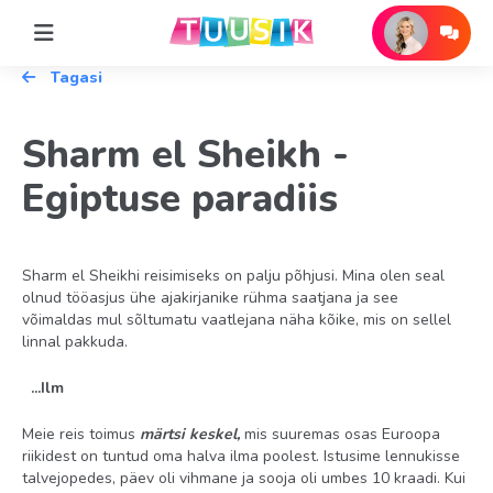
Tagasi
Sharm el Sheikh -
Egiptuse paradiis
Sharm el Sheikhi reisimiseks on palju põhjusi. Mina olen seal
olnud tööasjus ühe ajakirjanike rühma saatjana ja see
võimaldas mul sõltumatu vaatlejana näha kõike, mis on sellel
linnal pakkuda.
...Ilm
Meie reis toimus
märtsi keskel,
mis suuremas osas Euroopa
riikidest on tuntud oma halva ilma poolest. Istusime lennukisse
talvejopedes, päev oli vihmane ja sooja oli umbes 10 kraadi. Kui