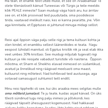
Ma tean, et enamik teist ütleb mulle, et see on Araabiamaa! Te
olete tõenäoliselt käinud Tuneesias või Türgis ja teile meeldis
kõik PEALE inimeste? Saan muidugi väga hästi aru, kui ärritav
see on, et kõik proovivad teid puudutada, oma poodidesse
tirida, vaatavad imelikult naisi, kes ei kanna pearätte, jne. Võin
aga kinnitada, et Egiptuses ei juhtunud minuga midagi sellist.
Reisi ajal õppisin väga palju selle riigi ja tema kultuuri kohta ja
olen kindel, et enamikku sellest lääneriikides ei teata. Nagu
eespool lühidalt mainitud, oli Egiptus kristlik riik ja seal elab ikka
veel umbes 30% kristlasi. See muidugi mõjutab tugevalt riigi
kultuuri ja riiki reisijate vabadust turistide või naistena. Õppisin
mõistma, et Sharm el Sheikhis elavad inimesed on südamlikud,
avatud ja õnnelikud ning räägivad meelsasti oma maast,
kultuurist ning mõtetest. Nad kohtlevad teid austusega, aga
ootavad samasugust suhtumist teilt endilt.
Minu reisi tipphetki oli see, kui üks araabia mees selgitas mulle
oma mõtteid jumalast
: Te ju teate, kuidas asjad käivad. On üks
tõesti sündinud lugu ning palju inimesi ja põlvkondi, kes
räägivad täpselt ühesugusest kogemusest. Nad hakkavad
ajalugu kokku keerutama, lisades ühte kohta pisut rohkem ja