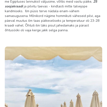
me Egiptuses lennukist väljusime, võttis meid vastu päike,
25
soojakraadi
ja pilvitu taevas - kindlasti mitte talvejope
kandmiseks. Ilm püsis terve nädala enam-vähem
samasugusena. Mõnikord nägime hommikuti väheseid pilvi, aga
päeval muutus ilm taas päikeseliseks ja temperatuur oli 23-28
kraadi vahel. Õhtuti ilm läks pisut jahedamaks ja pärast
õhtusööki oli vaja kerge jakk selga panna.