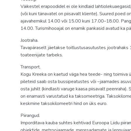
Väikestel erapoodidel ei ole kindlaid lahtiolekuaegasi
(või kuni tänavatel on piisavalt kliente). Suured poed 
ajavahemikul 14.00 või 15.00 kuni 17.00–18.00. Pan
14.00. Turismihooajal on enamik pankasid avatud ka pär
Jootraha.
Tavapäraselt jäetakse toitlustusasutustes jootrahak
toateenijate tarbeks.
Transport.
Kogu Kreeka on kaetud väga hea teede- ning toimiva üh
pileteid saab osta bussipeatustes või –jaamades asuvat
osta juhilt (kindlasti varuge kaasa piisavalt peenraha).
on enamasti varustatud ka taksomeetriga. Taksokilomeet
keskmine taksokilomeetri hind on üks euro.
Piirangud.
Imporditava kauba suhtes kehtivad Euroopa Liidu piiran
objektide, metroojaamade, meresadamate ja lennujaam