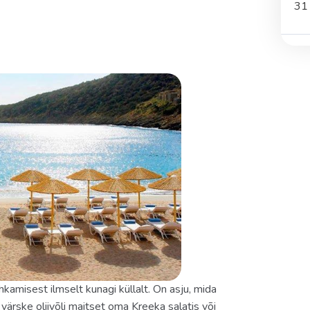
31
kamisest ilmselt kunagi küllalt. On asju, mida
 värske oliivõli maitset oma Kreeka salatis või