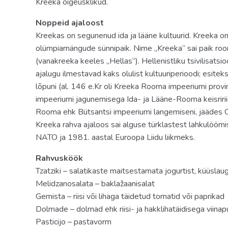
Kreeka õigeusklikud.
rõdu olemas
Noppeid ajaloost
Territoorium
Kreekas on segunenud ida ja lääne kultuurid. Kreeka on d
hoiuseif tasuline
olümpiamängude sünnipaik. Nime „Kreeka“ sai paik roo
(vanakreeka keeles „Hellas“). Hellenistliku tsivilisats
baarid: 1
ajalugu ilmestavad kaks olulist kultuuriperioodi; esitek
pesula tasuline
lõpuni (al. 146 e.Kr oli Kreeka Rooma impeeriumi provi
impeeriumi jagunemisega Ida- ja Lääne-Rooma keisririig
restoranid: 1
Rooma ehk Bütsantsi impeeriumi langemiseni, jäädes 
Kreeka rahva ajaloos sai alguse türklastest lahkulööm
arst väljakutsel
NATO ja 1981. aastal Euroopa Liidu liikmeks.
Wi-Fi avalikes kohtades, tasuta
Rahvusköök
basseinid: 1
Tzatziki – salatikaste maitsestamata jogurtist, küüslaug
Melidzanosalata – baklažaanisalat
valuutavahetus
Gemista – riisi või lihaga täidetud tomatid või paprikad
päikesevarjud ja lamamistoolid basseini ääres: tasu
Dolmade – dolmad ehk riisi- ja hakklihatäidisega viinap
Pasticijo – pastavorm