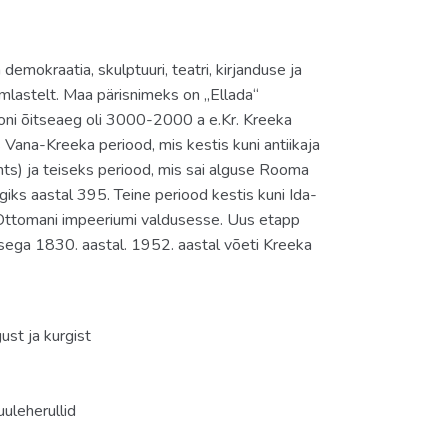
emokraatia, skulptuuri, teatri, kirjanduse ja
mlastelt. Maa pärisnimeks on „Ellada“
iooni õitseaeg oli 3000-2000 a e.Kr. Kreeka
s Vana-Kreeka periood, mis kestis kuni antiikaja
nts) ja teiseks periood, mis sai alguse Rooma
iks aastal 395. Teine periood kestis kuni Ida-
Ottomani impeeriumi valdusesse. Uus etapp
isega 1830. aastal. 1952. aastal võeti Kreeka
ust ja kurgist
ta
uuleherullid