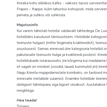
Lastele
Kreeka kohv ellinikos kafes - väikses tassis serveerit
Frapes – frappe, külm lahustuv kohvijook, mida serveeri
lastebassein: olemas
piimata ja suhkru või suhkruta.
Imikud (8 kuud - 3 a.)
Majutusinfo
beebivoodi: päringu alusel, tasuline
Kui varem tähistati hotelle valdavalt tähtedega De Lux,
hotellides kasutusel tärnisüsteem. Hotellide kategoo
lastetoolid restoranis olemas
teenuste hulgast (mitte tingimata kvaliteedist), teenu
sisustusest. Samas erinevad ühe kategooria hotellid o
pakutavate teenuste hulga ja kvaliteedi poolest. Kreeka
hotellitubade iseärasuseks (nii kõrgema kui madalama ka
et sageli on mööbel (voodid, lauad, kummutid jm) kinni
Nagu Kreeta majapidamistele kombeks, on taolised möö
erinevate metallide sulamist. Enamike hotellide teenin
üleliigset tähelepanu ega liigset viisakust. Austatakse
reeglitega.
Hea teada!
Tööaeg.