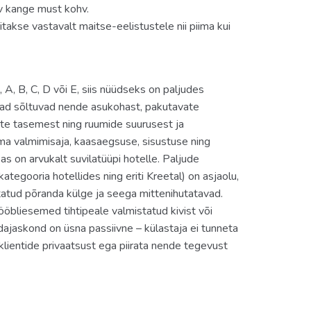
av kange must kohv.
takse vastavalt maitse-eelistustele nii piima kui
 A, B, C, D või E, siis nüüdseks on paljudes
riad sõltuvad nende asukohast, pakutavate
ste tasemest ning ruumide suurusest ja
ma valmimisaja, kaasaegsuse, sisustuse ning
s on arvukalt suvilatüüpi hotelle. Paljude
tegooria hotellides ning eriti Kreetal) on asjaolu,
tatud põranda külge ja seega mittenihutatavad.
bliesemed tihtipeale valmistatud kivist või
dajaskond on üsna passiivne – külastaja ei tunneta
 klientide privaatsust ega piirata nende tegevust