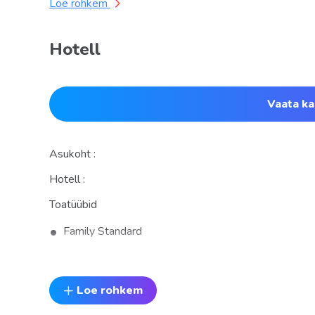
Loe rohkem
Hotell
Vaata ka
Asukoht :
Hotell :
Toatüübid
Family Standard
Standard
Loe rohkem
Toitlustus