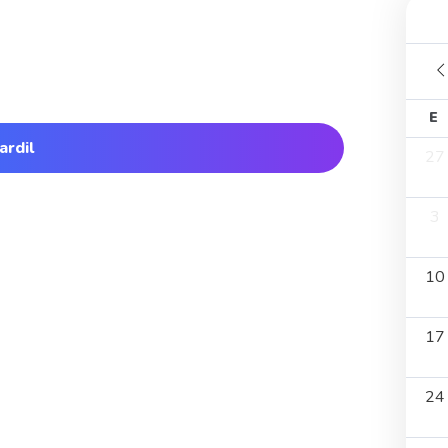
E
ardil
27
3
10
17
24