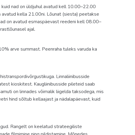
d, kuid nad on üldjuhul avatud kell 10.00–22.00
on avatud kella 21.00ni. Lõunat (siesta) peetakse
gad on avatud esmaspäevast reedeni kell 08.00–
astlõunasel ajal.
s 10% arve summast. Peenraha tuleks varuda ka
istranspordivõrgustikuga. Linnaliinibusside
est kioskitest. Kaugliinibusside pileteid saab
 Samuti on linnades võimalik liigelda taksodega, mis
ri hind sõltub kellaajast ja nädalapäevast, kuid
gud. Rangelt on keelatud strateegiliste
ade filmimine ning pildistamine. Mõnedes