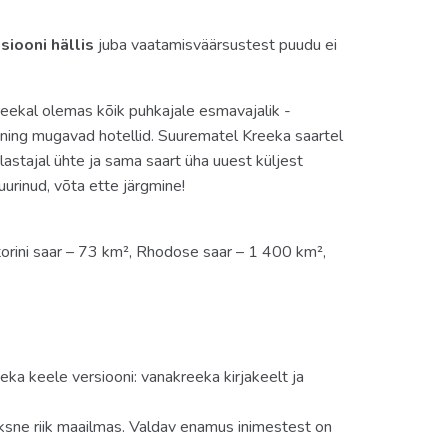
siooni hällis
juba vaatamisväärsustest puudu ei
eekal olemas kõik puhkajale esmavajalik -
 ning mugavad hotellid. Suurematel Kreeka saartel
astajal ühte ja sama saart üha uuest küljest
uurinud, võta ette järgmine!
orini saar – 73 km², Rhodose saar – 1 400 km²,
ka keele versiooni: vanakreeka kirjakeelt ja
oksne riik maailmas. Valdav enamus inimestest on