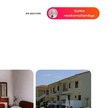
Suhtle
по русски
reisikonsultandiga