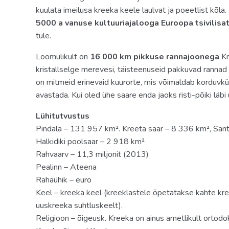
kuulata imeilusa kreeka keele laulvat ja poeetlist kõla.
toateenindus: tasuline
5000 a vanuse kultuuriajalooga Euroopa tsivilisat
külmkapp
tule.
konditsioneer: individuaalne tasuta
Loomulikult on
16 000 km pikkuse rannajoonega
Kr
kristallselge merevesi, täisteenuseid pakkuvad rannad
rätikute vahetus: 3 korda nädalas
on mitmeid erinevaid kuurorte, mis võimaldab korduvkül
telefon
avastada. Kui oled ühe saare enda jaoks risti-põiki läbi 
põrand: plaat
Lühitutvustus
Pindala – 131 957 km². Kreeta saar – 8 336 km², Sant
tubade koristamine: 6 korda nädalas
Halkidiki poolsaar – 2 918 km²
föön: olemas
Rahvaarv – 11,3 miljonit (2013)
Pealinn – Ateena
TV: satelliit
Rahaühik – euro
Keel – kreeka keel (kreeklastele õpetatakse kahte kree
dušš
uuskreeka suhtluskeelt).
Internet: Wi-Fi, tasuta
Religioon – õigeusk. Kreeka on ainus ametlikult ortod