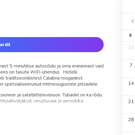
E
ardil
31
7
nast 5-minutilise autosõidu ja oma erarannast vaid
jees on tasuta WiFi-ühendus. Hotelli
 traditsioonilistest Calabria roogadest.
14
 on spetsialiseerunud mitmesugustele pitsadele.
ioneer ja satelliittelevisioon. Tubadel on ka rõdu.
kpalliväljakud, vesijõusaal ja aeroobika.
21
sel. Hotelli kõrval on tasuta avalik parkla.
28