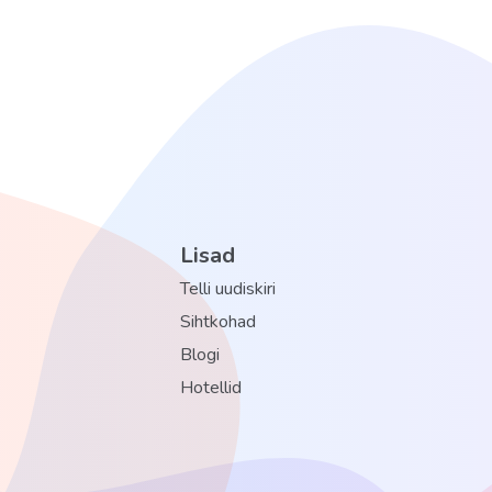
Lisad
Telli uudiskiri
Sihtkohad
Blogi
Hotellid