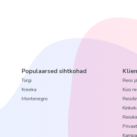
Populaarsed sihtkohad
Klie
Türgi
Reisi 
Kreeka
Küsi r
Montenegro
Reisit
Kinkek
Reisik
Privaat
Kampaa