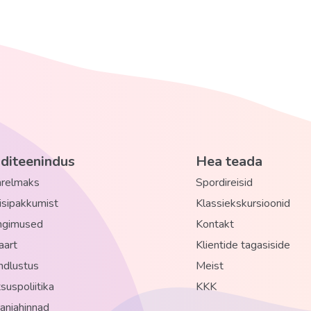
nditeenindus
Hea teada
järelmaks
Spordireisid
eisipakkumist
Klassiekskursioonid
ingimused
Kontakt
aart
Klientide tagasiside
indlustus
Meist
suspoliitika
KKK
niahinnad