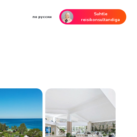
Suhtle
по русски
reisikonsultandiga