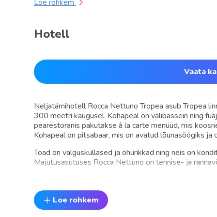
Loe rohkem
Hotell
Vaata ka
Neljatärnihotell Rocca Nettuno Tropea asub Tropea lin
300 meetri kaugusel. Kohapeal on välibassein ning fua
pearestoranis pakutakse à la carte menüüd, mis koosneb
Kohapeal on pitsabaar, mis on avatud lõunasöögiks ja
Toad on valgusküllased ja õhurikkad ning neis on kondits
Majutusasutuses Rocca Nettuno on tennise- ja rannavõr
Tropea raudteejaam on 15-minutilise jalutuskäigu kaugu
Loe rohkem