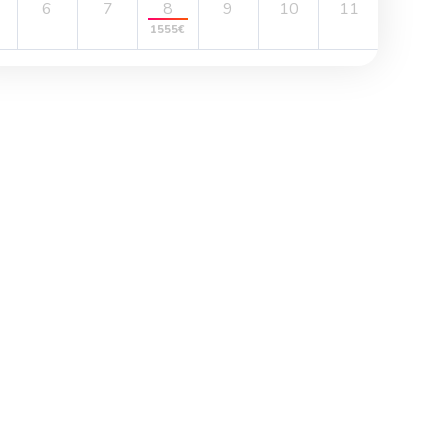
6
7
8
9
10
11
1555€