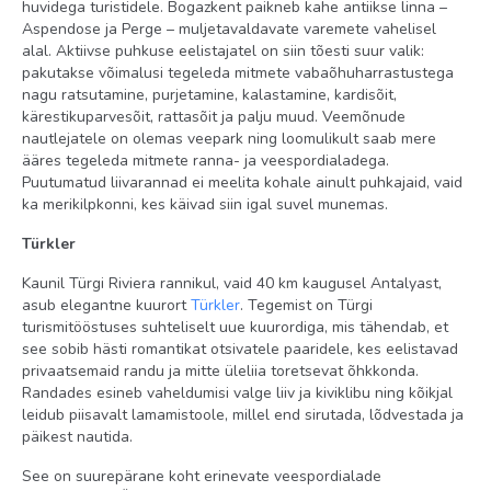
huvidega turistidele. Bogazkent paikneb kahe antiikse linna –
Aspendose ja Perge – muljetavaldavate varemete vahelisel
alal. Aktiivse puhkuse eelistajatel on siin tõesti suur valik:
pakutakse võimalusi tegeleda mitmete vabaõhuharrastustega
nagu ratsutamine, purjetamine, kalastamine, kardisõit,
kärestikuparvesõit, rattasõit ja palju muud. Veemõnude
nautlejatele on olemas veepark ning loomulikult saab mere
ääres tegeleda mitmete ranna- ja veespordialadega.
Puutumatud liivarannad ei meelita kohale ainult puhkajaid, vaid
ka merikilpkonni, kes käivad siin igal suvel munemas.
Türkler
Kaunil Türgi Riviera rannikul, vaid 40 km kaugusel Antalyast,
asub elegantne kuurort
Türkler
. Tegemist on Türgi
turismitööstuses suhteliselt uue kuurordiga, mis tähendab, et
see sobib hästi romantikat otsivatele paaridele, kes eelistavad
privaatsemaid randu ja mitte üleliia toretsevat õhkkonda.
Randades esineb vaheldumisi valge liiv ja kiviklibu ning kõikjal
leidub piisavalt lamamistoole, millel end sirutada, lõdvestada ja
päikest nautida.
See on suurepärane koht erinevate veespordialade