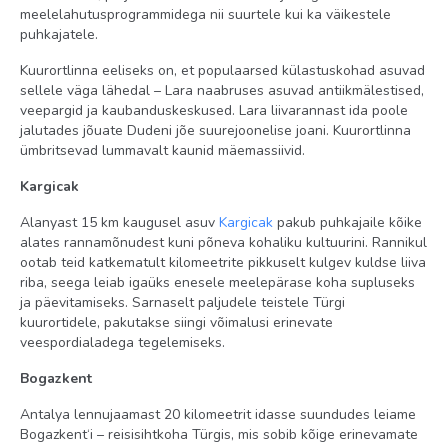
meelelahutusprogrammidega nii suurtele kui ka väikestele
puhkajatele.
Kuurortlinna eeliseks on, et populaarsed külastuskohad asuvad
sellele väga lähedal – Lara naabruses asuvad antiikmälestised,
veepargid ja kaubanduskeskused. Lara liivarannast ida poole
jalutades jõuate Dudeni jõe suurejoonelise joani. Kuurortlinna
ümbritsevad lummavalt kaunid mäemassiivid.
Kargicak
Alanyast 15 km kaugusel asuv
Kargicak
pakub puhkajaile kõike
alates rannamõnudest kuni põneva kohaliku kultuurini. Rannikul
ootab teid katkematult kilomeetrite pikkuselt kulgev kuldse liiva
riba, seega leiab igaüks enesele meelepärase koha supluseks
ja päevitamiseks. Sarnaselt paljudele teistele Türgi
kuurortidele, pakutakse siingi võimalusi erinevate
veespordialadega tegelemiseks.
Bogazkent
Antalya lennujaamast 20 kilomeetrit idasse suundudes leiame
Bogazkent‘i – reisisihtkoha Türgis, mis sobib kõige erinevamate