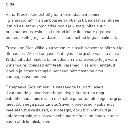
Side
arst väljakutsel
A la carte restoranid: 2
Vana-Kreeka keelest tõlgituna tähendab linna nimi
„granaatõuna“, mis sümboliseerib viljakust. Eeldatakse, et see
pesumaja
linn oli asutatud kolonistide poolt ja kunagi, olles suur
orjakaubanduskeskus, oli tuntud kõige ilusamate orjataride
Wi-Fi fuajees, tasuta
poolest, kelle järgi rändasid siia kaupmehed kogu maailmast.
basseinid: 4
Praegu on
Side
väike kuurortlinn, mis asub Vahemere ääres, riigi
päikesevarjud, lamamistoolid ja madratsid basseini ääres:
lõunaosas, 75 km kaugusel Antalyast, Türgi ühe vanima asula
tasuta
(Sida) lähedal. Side'le lähenedes on näha akvedukte ja vanu
linnamüüre. Võimsad amfiteatri varemed, II sajandil ehitatud
kauplused
Apollo ja Athena templid panevad hämmastama oma
veeliumäed: 5
suursugususe poolest.
Tänapäeva Side on elav ja kaasaegne kuurort, laiade
Meelelahutus ja sport
liivarandade ja moodsate hotellidega. Kuurort on nagu
saun tasuta
vabaõhumuuseum, mis on unikaalne ja tuntud üle kogu Türgi ja
meelitab seega palju turiste. Suveniiripoekesed, kaubandus,
minigolf tasuta
meelelahutuskeskused, diskoteegid, ööklubid, kohvikud ja
kalarestoranid, mis asuvad kohe mere ääres, on oma klientide
aeroobika tasuta
vastu alati külalislahked.
diskoteek tasuta