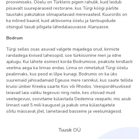
proovimiseks. Ööelu on Türkleris pigem rahulik, kuid leidub
piisavalt suurepäraseid restorane, kus Türgi köögi pärlite
taustaks pakutakse silmapaitavaid merevaateid. Kuurordis on
ka mõned baarid, kuid aktiivsema ööelu ja tantsupidude
otsinguil tasub põigata lähedalasuvasse Alanyasse.
Bodrum
Türgi selles osas asuvad valgete majadega orud, kinniste
randadega kivised lahesopid, soe türkiissinine meri ja iidne
ajalugu. Kui lähete esimest korda Bodrumisse, peaksite kindlasti
veetma aega ka linnas endas. Linna on nimetatud Türgi ööelu
pealinnaks, kus peod ei lõpe kunagi. Bodrumis on ka üks
suuremaid jahisadamaid Egeuse mere rannikul, kus saate tellida
kruiisi ümber Kreeka saarte Kos või Rhodos. Veespordihuvilised
leiavad laia valiku tegevusi ning neile, kes otsivad muid
veetegevusi, soovitame külastada Dedemna veeparki, mis asub
linnast vaid 5 miili kaugusel ja pakub oma külastajatele
sõitu mässaval jõel, lainetavaid basseine ja veeliumägesid.
Tuusik OÜ