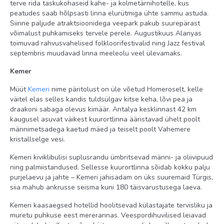
terve rida taskukohaseid kahe- ja kolmetärnihotelle, kus
peatudes saab hõlpsasti linna elurütmiga ühte sammu astuda.
telefon
Siinne paljude atraktsioonidega veepark pakub suurepärast
põrand: plaat
võimalust puhkamiseks tervele perele. Augustikuus Alanyas
toimuvad rahvusvahelised folkloorifestivalid ning Jazz festival
tubade koristamine: igapäevaselt
septembris muudavad linna meeleolu veel ülevamaks.
rõdu või terrass
Kemer
föön: olemas
Müüt
Kemeri
nime päritolust on üle võetud Homeroselt, kelle
minibaar
väitel elas selles kandis tuldsülgav kitse keha, lõvi pea ja
draakoni sabaga olevus kimäär. Antalya kesklinnast 42 km
vene kanalid: 1
kaugusel asuvat väikest kuurortlinna ääristavad ühelt poolt
dušš
männimetsadega kaetud mäed ja teiselt poolt Vahemere
kristallselge vesi.
televiisor: olemas
Kemeri kiviklibulisi suplusrandu ümbritsevad männi- ja oliivipuud
Lastele
ning palmiistandused. Sellesse kuurortlinna sõidab kokku palju
purjelaevu ja jahte – Kemeri jahisadam on üks suuremaid Türgis,
mänguväljak
siia mahub ankrusse seisma kuni 180 täisvarustusega laeva.
laste basseinid: 3
Kemeri kaasaegsed hotellid hoolitsevad külastajate tervisliku ja
muretu puhkuse eest mererannas. Veespordihuvilised leiavad
teismeliste klubi