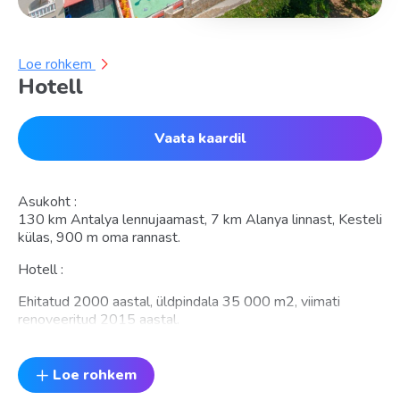
Loe rohkem
Hotell
Vaata kaardil
Asukoht :
130 km Antalya lennujaamast, 7 km Аlanya linnast, Kesteli
külas, 900 m oma rannast.
Hotell :
Ehitatud 2000 aastal, üldpindala 35 000 m
2
, viimati
renoveeritud 2015 aastal.
Hotell koosneb ühest 5-korruselisest peahoonest ja
kümnest 6-korruselisest Annex hoonest.
Loe rohkem