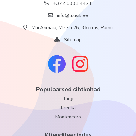
+372 5331 4421
info@tuusik.ee
Mai Ärimaja, Metsa 26, 3.korrus, Pärnu
Sitemap
Populaarsed sihtkohad
Türgi
Kreeka
Montenegro
Klienditeenindus