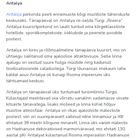
Antalya
squash tasuta
Antalya
piirkonda peeti ennemuiste kõigi müstiliste tähenduste
jalgrattarent
keskuseks. Tänapäeval on Antalya nii-öelda Türgi „Riviera”.
massaaž tasuline
Antalya kuurortpiirkond on laialt tuntud oma kõrgeklassiliste
hotellide, spordikomplekside, ööklubide ja peenete poodide
tenniseväljaku valgustus tasuline
poolest.
piljard tasuta
Antalya on kirev ja rõõmsailmeline tänapäeva kuurort, mis on
jõusaal tasuta
ühtaegu säilitanud oma ajaloolise atraktiivsuse. Selle linna
ajalugu on seotud suure hulga müütide ning kadunud
vesiaeroobika tasuta
tsivilisatsioonide saladustega. Türgi lõunaosas imekauni lahe
kaldal asuv Antalya oli kunagi Rooma impeeriumi üks
rannavõrkpall tasuta
tähtsamaid keskusi.
sukeldumiskursused tasuline
Antalya on tänapäeval üks tuntumaid turismilinnu Türgis.
türgi saun (hammam) tasuta
Külastajaid meelitavad siia võrratu vanalinn sadamasse viivate
kitsaste tänavatega, lisaks mošeed ja linna kohal hõljuv
noolemäng tasuta
muistne atmosfäär. Antalya on rikas ajalooliste mälestiste
veesport tasuline
poolest: siin on suurepäraselt säilinud iidne linnamüür ja XIII
ehitatud 38 meetri kõrgune minarett. Linna üks vanim mälestis
korvpall tasuta
on Hadrianuse dekoratiivsed marmorväravad, mis ehitati 130.
aastal pKr Antalyat külastanud Rooma imperaatori Hadrianuse
lauatennis tasuta