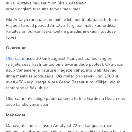
auks. Antalya muuseum on üks kuulsamaid
ratsutamine tasuline
arheoloogiamuuseume terves maailmas.
meelelahutusprogramm tasuta
Piki Antalya rannaäärt on mitme kilomeetri ulatuses hotelle.
minijalgpall tasuta
Paljude turistid peavad Antalya Türgi parimaks kuurordiks.
Antalya on puhkamiseks tõeline paradiis imekauni looduse
tenniseväljak tasuta
rüpes.
Okurcalar
Rand
Okurcalar
asub 30 km kaugusel Alanyast läänes ning on
liivane
reisijate seas hästi tuntud oma liivarandade poolest. Okurcalar
buss randa: tasuta
asub Vahemere ja Tauruse mägede vahel, mis ümbritsevad
linna maalilise loodusega. Okurcalar on kasvav linn. 2008. a.
rannabaar: tasuta
avati 450 kauplusega Alara Grand Bazaar turg. Kõikjal leidub
restorane ja ööklubisid.
oma
Okurcalari ühe kõige populaarsema hotelli Gardeina Beach ees
Lamamistoolid, päikesevarjud ja madratsid rannas: tasuta
asub ka üks väike saar.
rätikud rannas: tagatisega
Manavgat
Manavgati linn, mis asub Antalyast 72 km kaugusel, rajati
mõlemal pool Manavgati jõge asuvale tasandikule. Linna keskus