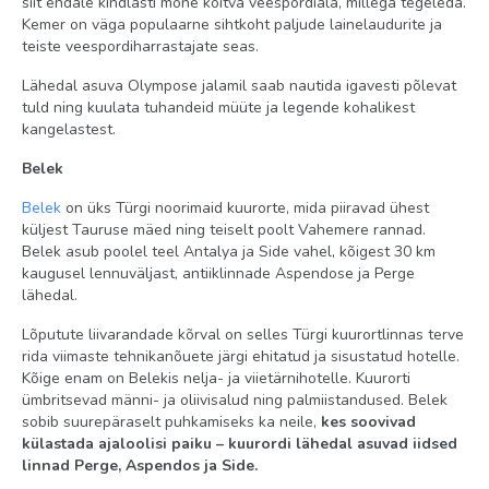
siit endale kindlasti mõne köitva veespordiala, millega tegeleda.
Kemer on väga populaarne sihtkoht paljude lainelaudurite ja
lastebassein: olemas
teiste veespordiharrastajate seas.
miniklubi
Lähedal asuva Olympose jalamil saab nautida igavesti põlevat
tuld ning kuulata tuhandeid müüte ja legende kohalikest
lapsehoidja teenus: tasuline
kangelastest.
Territoorium
Belek
Internetikohvik tasuline
Belek
on üks Türgi noorimaid kuurorte, mida piiravad ühest
juuksur
küljest Tauruse mäed ning teiselt poolt Vahemere rannad.
Belek asub poolel teel Antalya ja Side vahel, kõigest 30 km
spaa-keskus
kaugusel lennuväljast, antiiklinnade Aspendose ja Perge
keemiline puhastus
lähedal.
baarid: 8
Lõputute liivarandade kõrval on selles Türgi kuurortlinnas terve
rida viimaste tehnikanõuete järgi ehitatud ja sisustatud hotelle.
konverentsisaalid: 1
Kõige enam on Belekis nelja- ja viietärnihotelle. Kuurorti
ümbritsevad männi- ja oliivisalud ning palmiistandused. Belek
sisebasseinid: 1
sobib suurepäraselt puhkamiseks ka neile,
kes soovivad
restoranid: 1
külastada ajaloolisi paiku – kuurordi lähedal asuvad iidsed
linnad Perge, Aspendos ja Side.
rannarätikud basseini ääres: tagatisega