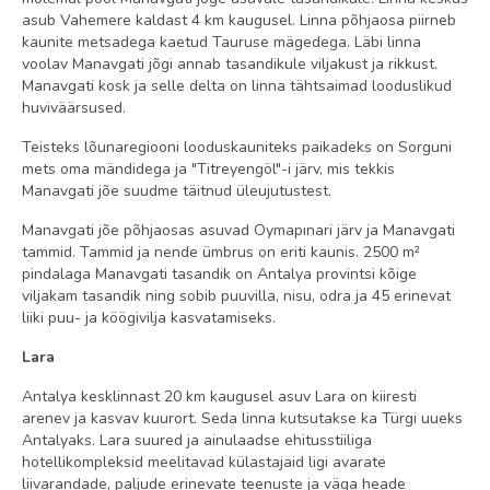
asub Vahemere kaldast 4 km kaugusel. Linna põhjaosa piirneb
kaunite metsadega kaetud Tauruse mägedega. Läbi linna
voolav Manavgati jõgi annab tasandikule viljakust ja rikkust.
Manavgati kosk ja selle delta on linna tähtsaimad looduslikud
huviväärsused.
Teisteks lõunaregiooni looduskauniteks paikadeks on Sorguni
mets oma mändidega ja "Titreyengöl"-i järv, mis tekkis
Manavgati jõe suudme täitnud üleujutustest.
Manavgati jõe põhjaosas asuvad Oymapınari järv ja Manavgati
tammid. Tammid ja nende ümbrus on eriti kaunis. 2500 m²
pindalaga Manavgati tasandik on Antalya provintsi kõige
viljakam tasandik ning sobib puuvilla, nisu, odra ja 45 erinevat
liiki puu- ja köögivilja kasvatamiseks.
Lara
Antalya kesklinnast 20 km kaugusel asuv Lara on kiiresti
arenev ja kasvav kuurort. Seda linna kutsutakse ka Türgi uueks
Antalyaks. Lara suured ja ainulaadse ehitusstiiliga
hotellikompleksid meelitavad külastajaid ligi avarate
liivarandade, paljude erinevate teenuste ja väga heade