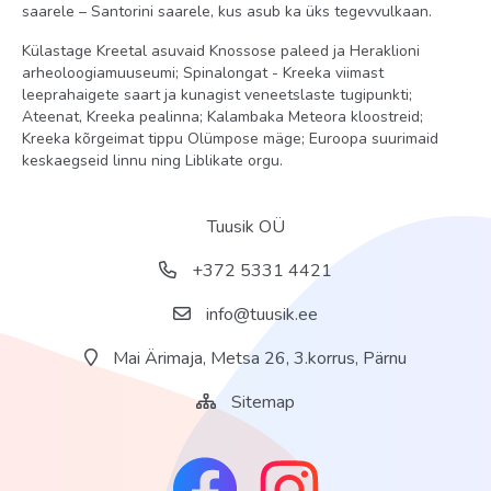
saarele – Santorini saarele, kus asub ka üks tegevvulkaan.
Külastage Kreetal asuvaid Knossose paleed ja Heraklioni
arheoloogiamuuseumi; Spinalongat - Kreeka viimast
leeprahaigete saart ja kunagist veneetslaste tugipunkti;
Ateenat, Kreeka pealinna; Kalambaka Meteora kloostreid;
Kreeka kõrgeimat tippu Olümpose mäge; Euroopa suurimaid
keskaegseid linnu ning Liblikate orgu.
Tuusik OÜ
+372 5331 4421
info@tuusik.ee
Mai Ärimaja, Metsa 26, 3.korrus, Pärnu
Sitemap