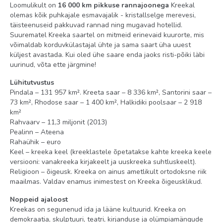
Loomulikult on
16 000 km pikkuse rannajoonega
Kreekal
föön: olemas
olemas kõik puhkajale esmavajalik - kristallselge merevesi,
täisteenuseid pakkuvad rannad ning mugavad hotellid.
minibaar
Suurematel Kreeka saartel on mitmeid erinevaid kuurorte, mis
TV: satelliit
võimaldab korduvkülastajal ühte ja sama saart üha uuest
küljest avastada. Kui oled ühe saare enda jaoks risti-põiki läbi
Internet: Wi-Fi, tasuline
uurinud, võta ette järgmine!
hommikumantel
Lühitutvustus
vann või dušš
Pindala – 131 957 km². Kreeta saar – 8 336 km², Santorini saar –
73 km², Rhodose saar – 1 400 km², Halkidiki poolsaar – 2 918
Territoorium
km²
Rahvaarv – 11,3 miljonit (2013)
ärikeskus
Pealinn – Ateena
Rahaühik – euro
Internetikohvik tasuline
Keel – kreeka keel (kreeklastele õpetatakse kahte kreeka keele
spaa-keskus
versiooni: vanakreeka kirjakeelt ja uuskreeka suhtluskeelt).
Religioon – õigeusk. Kreeka on ainus ametlikult ortodoksne riik
keemiline puhastus
maailmas. Valdav enamus inimestest on Kreeka õigeusklikud.
baarid: 2
Noppeid ajaloost
Kreekas on segunenud ida ja lääne kultuurid. Kreeka on
konverentsisaalid: 1
demokraatia, skulptuuri, teatri, kirjanduse ja olümpiamängude