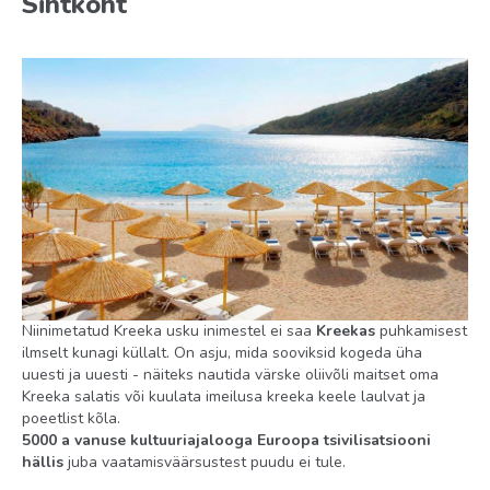
Sihtkoht
Toitlustus
BB
HB
Toas
seif: toas, tasuta
voodipesu vahetus: igapäevaselt
konditsioneer: individuaalne
toateenindus: tasuline
rätikute vahetus: igapäevaselt
Niinimetatud Kreeka usku inimestel ei saa
Kreekas
puhkamisest
ilmselt kunagi küllalt. On asju, mida sooviksid kogeda üha
telefon
uuesti ja uuesti - näiteks nautida värske oliivõli maitset oma
Kreeka salatis või kuulata imeilusa kreeka keele laulvat ja
põrand: laminaat
poeetlist kõla.
tubade koristamine: igapäevaselt
5000 a vanuse kultuuriajalooga Euroopa tsivilisatsiooni
hällis
juba vaatamisväärsustest puudu ei tule.
sussid