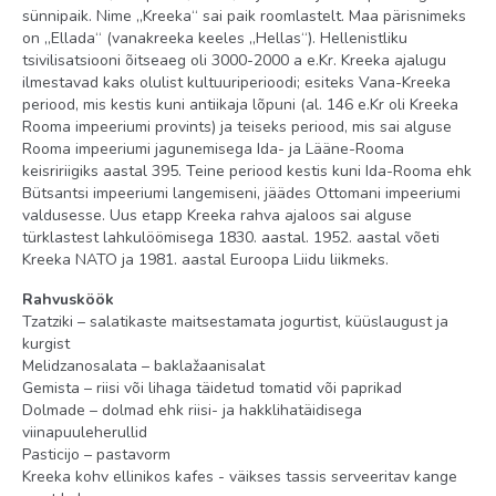
restoranid: 2
sünnipaik. Nime „Kreeka“ sai paik roomlastelt. Maa pärisnimeks
on „Ellada“ (vanakreeka keeles „Hellas“). Hellenistliku
pesumaja
tsivilisatsiooni õitseaeg oli 3000-2000 a e.Kr. Kreeka ajalugu
arst väljakutsel
ilmestavad kaks olulist kultuuriperioodi; esiteks Vana-Kreeka
periood, mis kestis kuni antiikaja lõpuni (al. 146 e.Kr oli Kreeka
kohvik 1
Rooma impeeriumi provints) ja teiseks periood, mis sai alguse
Rooma impeeriumi jagunemisega Ida- ja Lääne-Rooma
parkla olemas
keisririigiks aastal 395. Teine periood kestis kuni Ida-Rooma ehk
basseinid: 1
Bütsantsi impeeriumi langemiseni, jäädes Ottomani impeeriumi
valdusesse. Uus etapp Kreeka rahva ajaloos sai alguse
Wi-Fi tasuline
türklastest lahkulöömisega 1830. aastal. 1952. aastal võeti
valuutavahetus
Kreeka NATO ja 1981. aastal Euroopa Liidu liikmeks.
Rahvusköök
Meelelahutus ja sport
Tzatziki – salatikaste maitsestamata jogurtist, küüslaugust ja
jõusaal
kurgist
Melidzanosalata – baklažaanisalat
Imikud (8 kuud - 3 a.)
Gemista – riisi või lihaga täidetud tomatid või paprikad
Dolmade – dolmad ehk riisi- ja hakklihatäidisega
beebivoodi: päringu alusel, tasuta
viinapuuleherullid
Pasticijo – pastavorm
lastetoolid restoranis päringu alusel
Kreeka kohv ellinikos kafes - väikses tassis serveeritav kange