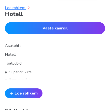
Loe rohkem
Hotell
Vaata kaardil
Asukoht :
Hotell :
Toatüübid
Superior Suite
Executive Suite
De-luxe Suite
Loe rohkem
Standard
Executive Room