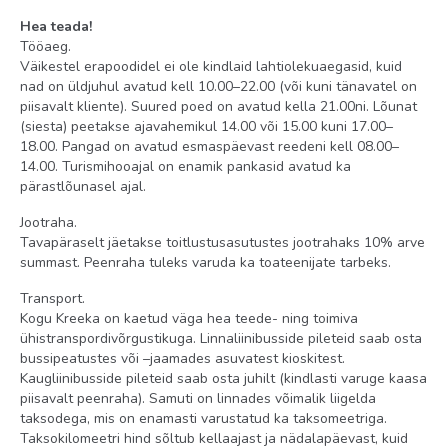
Hea teada!
Tööaeg.
Väikestel erapoodidel ei ole kindlaid lahtiolekuaegasid, kuid
nad on üldjuhul avatud kell 10.00–22.00 (või kuni tänavatel on
piisavalt kliente). Suured poed on avatud kella 21.00ni. Lõunat
(siesta) peetakse ajavahemikul 14.00 või 15.00 kuni 17.00–
18.00. Pangad on avatud esmaspäevast reedeni kell 08.00–
14.00. Turismihooajal on enamik pankasid avatud ka
pärastlõunasel ajal.
Jootraha.
Tavapäraselt jäetakse toitlustusasutustes jootrahaks 10% arve
summast. Peenraha tuleks varuda ka toateenijate tarbeks.
Transport.
Kogu Kreeka on kaetud väga hea teede- ning toimiva
ühistranspordivõrgustikuga. Linnaliinibusside pileteid saab osta
bussipeatustes või –jaamades asuvatest kioskitest.
Kaugliinibusside pileteid saab osta juhilt (kindlasti varuge kaasa
piisavalt peenraha). Samuti on linnades võimalik liigelda
taksodega, mis on enamasti varustatud ka taksomeetriga.
Taksokilomeetri hind sõltub kellaajast ja nädalapäevast, kuid