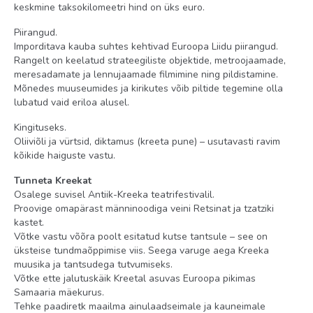
keskmine taksokilomeetri hind on üks euro.
Piirangud.
Imporditava kauba suhtes kehtivad Euroopa Liidu piirangud.
Rangelt on keelatud strateegiliste objektide, metroojaamade,
meresadamate ja lennujaamade filmimine ning pildistamine.
Mõnedes muuseumides ja kirikutes võib piltide tegemine olla
lubatud vaid eriloa alusel.
Kingituseks.
Oliiviõli ja vürtsid, diktamus (kreeta pune) – usutavasti ravim
kõikide haiguste vastu.
Tunneta Kreekat
Osalege suvisel Antiik-Kreeka teatrifestivalil.
Proovige omapärast männinoodiga veini Retsinat ja tzatziki
kastet.
Võtke vastu võõra poolt esitatud kutse tantsule – see on
üksteise tundmaõppimise viis. Seega varuge aega Kreeka
muusika ja tantsudega tutvumiseks.
Võtke ette jalutuskäik Kreetal asuvas Euroopa pikimas
Samaaria mäekurus.
Tehke paadiretk maailma ainulaadseimale ja kauneimale