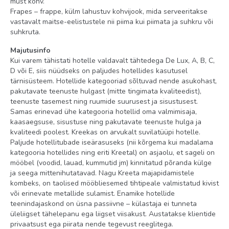
must kohv.
Frapes – frappe, külm lahustuv kohvijook, mida serveeritakse
vastavalt maitse-eelistustele nii piima kui piimata ja suhkru või
suhkruta.
Majutusinfo
Kui varem tähistati hotelle valdavalt tähtedega De Lux, A, B, C,
D või E, siis nüüdseks on paljudes hotellides kasutusel
tärnisüsteem. Hotellide kategooriad sõltuvad nende asukohast,
pakutavate teenuste hulgast (mitte tingimata kvaliteedist),
teenuste tasemest ning ruumide suurusest ja sisustusest.
Samas erinevad ühe kategooria hotellid oma valmimisaja,
kaasaegsuse, sisustuse ning pakutavate teenuste hulga ja
kvaliteedi poolest. Kreekas on arvukalt suvilatüüpi hotelle.
Paljude hotellitubade iseärasuseks (nii kõrgema kui madalama
kategooria hotellides ning eriti Kreetal) on asjaolu, et sageli on
mööbel (voodid, lauad, kummutid jm) kinnitatud põranda külge
ja seega mittenihutatavad. Nagu Kreeta majapidamistele
kombeks, on taolised mööbliesemed tihtipeale valmistatud kivist
või erinevate metallide sulamist. Enamike hotellide
teenindajaskond on üsna passiivne – külastaja ei tunneta
üleliigset tähelepanu ega liigset viisakust. Austatakse klientide
privaatsust ega piirata nende tegevust reeglitega.