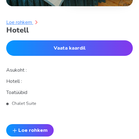
Loe rohkem
Hotell
Vaata kaardil
Asukoht :
Hotell :
Toatüübid
Chalet Suite
Superior
Standard
Loe rohkem