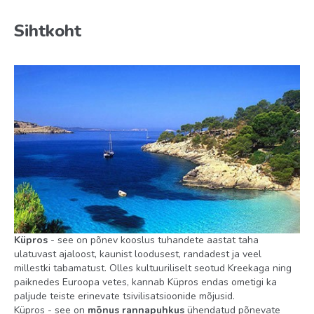
Toitlustus
Sihtkoht
BB
HB
FB
Toas
seif: toas, tasuta (deposiit)
voodipesu vahetus: 3 korda nädalas
pesuvahendid (superior room)
konditsioneer: individuaalne
raadio
Küpros
- see on põnev kooslus tuhandete aastat taha
telefon
ulatuvast ajaloost, kaunist loodusest, randadest ja veel
põrand: vaipkate
millestki tabamatust. Olles kultuuriliselt seotud Kreekaga ning
paiknedes Euroopa vetes, kannab Küpros endas ometigi ka
tubade koristamine: igapäevaselt
paljude teiste erinevate tsivilisatsioonide mõjusid.
Küpros - see on
mõnus rannapuhkus
ühendatud põnevate