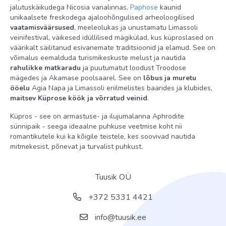
föön: olemas
jalutuskäikudega Nicosia vanalinnas,
Paphose
kaunid
unikaalsete freskodega ajaloohõngulised arheoloogilised
rõdu
vaatamisväärsused
, meeleolukas ja unustamatu Limassoli
minibaar tasuline
veinifestival, väikesed idüllilised mägikülad, kus küproslased on
väärikalt säilitanud esivanemate traditsioonid ja elamud. See on
televiisor: olemas
võimalus eemalduda turismikeskuste melust ja nautida
rahulikke matkaradu
ja puutumatut loodust Troodose
vann või dušš
mägedes ja Akamase poolsaarel. See on
lõbus ja muretu
ööelu
Agia Napa ja Limassoli eriilmelistes baarides ja klubides,
Lastele
maitsev Küprose köök ja võrratud veinid
.
laste menüü restoranis
Küpros - see on armastuse- ja ilujumalanna Aphrodite
sünnipaik - seega ideaalne puhkuse veetmise koht nii
mänguväljak
romantikutele kui ka kõigile teistele, kes soovivad nautida
mitmekesist, põnevat ja turvalist puhkust.
lapsehoidja teenus: päringu alusel, tasuline
Territoorium
Tuusik OÜ
juuksur
+372 5331 4421
nõupidamisruum
info@tuusik.ee
keemiline puhastus