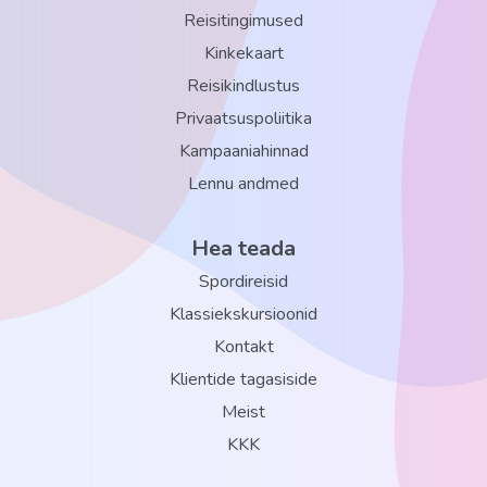
Reisitingimused
lauatennis tasuta
Kinkekaart
tenniseväljak tasuta
Reisikindlustus
Imikud (8 kuud - 3 a.)
Privaatsuspoliitika
beebivoodi: päringu alusel, tasuta
Kampaaniahinnad
Lennu andmed
lastetoolid restoranis olemas
Hea teada
Spordireisid
Klassiekskursioonid
Kontakt
Klientide tagasiside
Meist
KKK