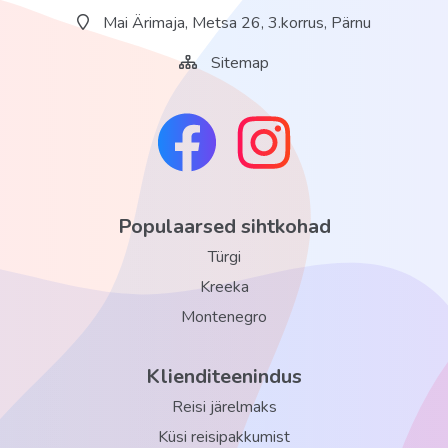
Mai Ärimaja, Metsa 26, 3.korrus, Pärnu
parkla: olemas
baarid: 3
Sitemap
konverentsisaalid: 9
restoranid: 3
pesumaja
Wi-Fi avalikes kohtades, tasuta (tasuta esimesel korrusel)
Populaarsed sihtkohad
basseinid: 2 (sisebassein novembrist aprillini ja välibassein
maist oktoobrini)
Türgi
Kreeka
Meelelahutus ja sport
Montenegro
saun tasuline
piljard tasuta
Klienditeenindus
mullivann tasuline
Reisi järelmaks
jõusaal tasuta
Küsi reisipakkumist