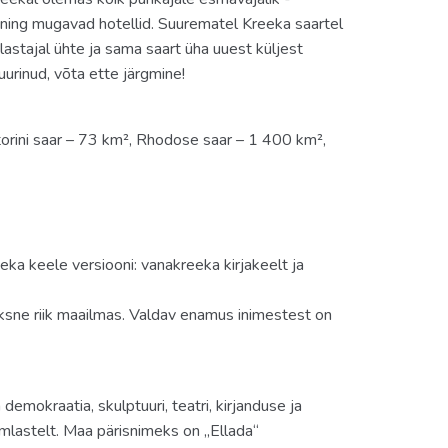
 ning mugavad hotellid. Suurematel Kreeka saartel
astajal ühte ja sama saart üha uuest küljest
uurinud, võta ette järgmine!
orini saar – 73 km², Rhodose saar – 1 400 km²,
ka keele versiooni: vanakreeka kirjakeelt ja
oksne riik maailmas. Valdav enamus inimestest on
emokraatia, skulptuuri, teatri, kirjanduse ja
mlastelt. Maa pärisnimeks on „Ellada“