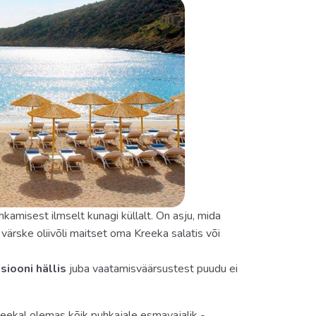
kamisest ilmselt kunagi küllalt. On asju, mida
 värske oliivõli maitset oma Kreeka salatis või
siooni hällis
juba vaatamisväärsustest puudu ei
eekal olemas kõik puhkajale esmavajalik -