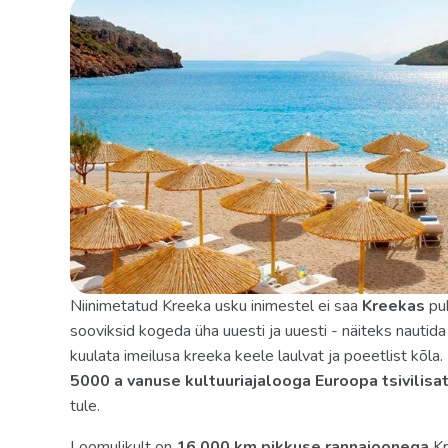
Niinimetatud Kreeka usku inimestel ei saa
Kreekas
puh
sooviksid kogeda üha uuesti ja uuesti - näiteks nautida
kuulata imeilusa kreeka keele laulvat ja poeetlist kõla.
5000 a vanuse kultuuriajalooga Euroopa tsivilisat
tule.
Loomulikult on
16 000 km pikkuse rannajoonega
Kr