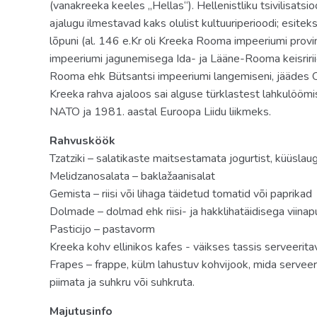
(vanakreeka keeles „Hellas“). Hellenistliku tsivilisats
ajalugu ilmestavad kaks olulist kultuuriperioodi; esitek
lõpuni (al. 146 e.Kr oli Kreeka Rooma impeeriumi provi
impeeriumi jagunemisega Ida- ja Lääne-Rooma keisririig
Rooma ehk Bütsantsi impeeriumi langemiseni, jäädes 
Kreeka rahva ajaloos sai alguse türklastest lahkulööm
NATO ja 1981. aastal Euroopa Liidu liikmeks.
Rahvusköök
Tzatziki – salatikaste maitsestamata jogurtist, küüslaug
Melidzanosalata – baklažaanisalat
Gemista – riisi või lihaga täidetud tomatid või paprikad
Dolmade – dolmad ehk riisi- ja hakklihatäidisega viinap
Pasticijo – pastavorm
Kreeka kohv ellinikos kafes - väikses tassis serveerit
Frapes – frappe, külm lahustuv kohvijook, mida serveeri
piimata ja suhkru või suhkruta.
Majutusinfo