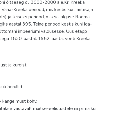
iooni õitseaeg oli 3000-2000 a e.Kr. Kreeka
s Vana-Kreeka periood, mis kestis kuni antiikaja
nts) ja teiseks periood, mis sai alguse Rooma
iks aastal 395. Teine periood kestis kuni Ida-
Ottomani impeeriumi valdusesse. Uus etapp
isega 1830. aastal. 1952. aastal võeti Kreeka
ust ja kurgist
uuleherullid
av kange must kohv.
takse vastavalt maitse-eelistustele nii piima kui