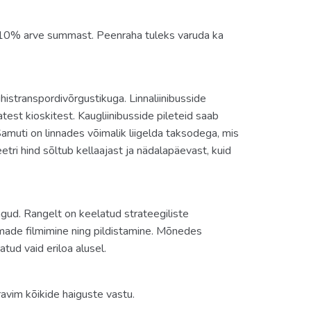
s 10% arve summast. Peenraha tuleks varuda ka
istranspordivõrgustikuga. Linnaliinibusside
est kioskitest. Kaugliinibusside pileteid saab
 Samuti on linnades võimalik liigelda taksodega, mis
ri hind sõltub kellaajast ja nädalapäevast, kuid
gud. Rangelt on keelatud strateegiliste
ade filmimine ning pildistamine. Mõnedes
tud vaid eriloa alusel.
 ravim kõikide haiguste vastu.