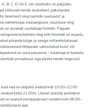
 A, B, C, D või E, siis nüüdseks on paljudes
riad sõltuvad nende asukohast, pakutavate
ste tasemest ning ruumide suurusest ja
ma valmimisaja, kaasaegsuse, sisustuse ning
s on arvukalt suvilatüüpi hotelle. Paljude
tegooria hotellides ning eriti Kreetal) on asjaolu,
tatud põranda külge ja seega mittenihutatavad.
bliesemed tihtipeale valmistatud kivist või
dajaskond on üsna passiivne – külastaja ei tunneta
 klientide privaatsust ega piirata nende tegevust
d, kuid nad on üldjuhul avatud kell 10.00–22.00
on avatud kella 21.00ni. Lõunat (siesta) peetakse
gad on avatud esmaspäevast reedeni kell 08.00–
astlõunasel ajal.