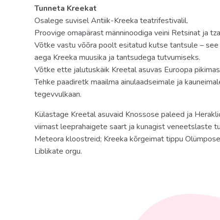
Tunneta Kreekat
Osalege suvisel Antiik-Kreeka teatrifestivalil.
Proovige omapärast männinoodiga veini Retsinat ja tzat
Võtke vastu võõra poolt esitatud kutse tantsule – se
aega Kreeka muusika ja tantsudega tutvumiseks.
Võtke ette jalutuskäik Kreetal asuvas Euroopa pikima
Tehke paadiretk maailma ainulaadseimale ja kauneimale
tegevvulkaan.
Külastage Kreetal asuvaid Knossose paleed ja Herakli
viimast leeprahaigete saart ja kunagist veneetslaste t
Meteora kloostreid; Kreeka kõrgeimat tippu Olümpose
Liblikate orgu.