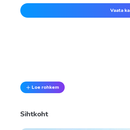
Vaata ka
Loe rohkem
Sihtkoht