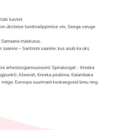
ziki kastet.
e on üksteise tundmaõppimise viis. Seega varuge
s Samaaria mäekurus.
 saarele – Santorini saarele, kus asub ka üks
oni arheoloogiamuuseumi; Spinalongat - Kreeka
ugipunkti; Ateenat, Kreeka pealinna; Kalambaka
 mäge; Euroopa suurimaid keskaegseid linnu ning