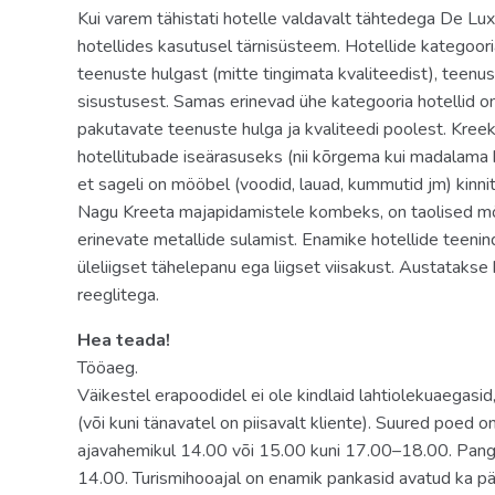
Kui varem tähistati hotelle valdavalt tähtedega De Lux,
hotellides kasutusel tärnisüsteem. Hotellide kategoo
teenuste hulgast (mitte tingimata kvaliteedist), teenu
sisustusest. Samas erinevad ühe kategooria hotellid o
pakutavate teenuste hulga ja kvaliteedi poolest. Kreeka
hotellitubade iseärasuseks (nii kõrgema kui madalama ka
et sageli on mööbel (voodid, lauad, kummutid jm) kinni
Nagu Kreeta majapidamistele kombeks, on taolised möö
erinevate metallide sulamist. Enamike hotellide teenin
üleliigset tähelepanu ega liigset viisakust. Austatakse
reeglitega.
Hea teada!
Tööaeg.
Väikestel erapoodidel ei ole kindlaid lahtiolekuaegasi
(või kuni tänavatel on piisavalt kliente). Suured poed 
ajavahemikul 14.00 või 15.00 kuni 17.00–18.00. Pan
14.00. Turismihooajal on enamik pankasid avatud ka pär