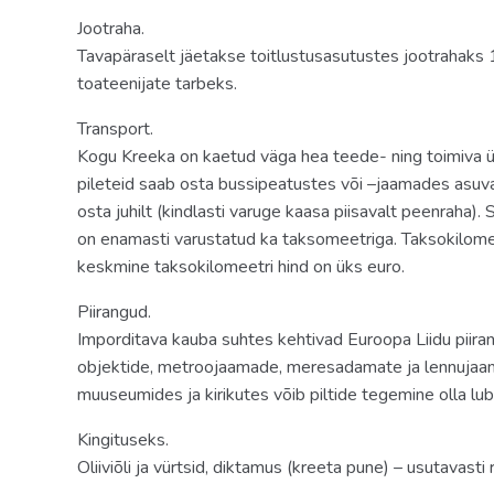
Jootraha.
Tavapäraselt jäetakse toitlustusasutustes jootrahak
toateenijate tarbeks.
Transport.
Kogu Kreeka on kaetud väga hea teede- ning toimiva üh
pileteid saab osta bussipeatustes või –jaamades asuvat
osta juhilt (kindlasti varuge kaasa piisavalt peenraha).
on enamasti varustatud ka taksomeetriga. Taksokilomeet
keskmine taksokilomeetri hind on üks euro.
Piirangud.
Imporditava kauba suhtes kehtivad Euroopa Liidu piiran
objektide, metroojaamade, meresadamate ja lennujaam
muuseumides ja kirikutes võib piltide tegemine olla luba
Kingituseks.
Oliiviõli ja vürtsid, diktamus (kreeta pune) – usutavasti