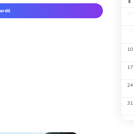
E
ardil
27
3
10
17
24
31