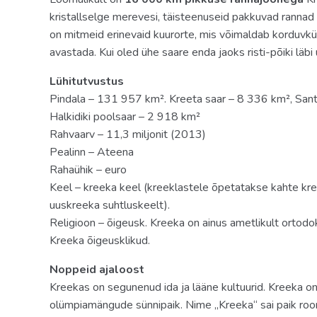
kristallselge merevesi, täisteenuseid pakkuvad rannad
on mitmeid erinevaid kuurorte, mis võimaldab korduvkül
avastada. Kui oled ühe saare enda jaoks risti-põiki läbi 
Lühitutvustus
Pindala – 131 957 km². Kreeta saar – 8 336 km², Sant
Halkidiki poolsaar – 2 918 km²
Rahvaarv – 11,3 miljonit (2013)
Pealinn – Ateena
Rahaühik – euro
Keel – kreeka keel (kreeklastele õpetatakse kahte kree
uuskreeka suhtluskeelt).
Religioon – õigeusk. Kreeka on ainus ametlikult ortod
Kreeka õigeusklikud.
Noppeid ajaloost
Kreekas on segunenud ida ja lääne kultuurid. Kreeka on d
olümpiamängude sünnipaik. Nime „Kreeka“ sai paik roo