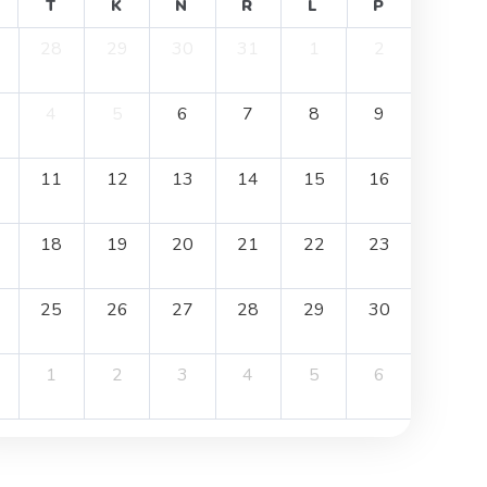
T
K
N
R
L
P
28
29
30
31
1
2
4
5
6
7
8
9
11
12
13
14
15
16
18
19
20
21
22
23
25
26
27
28
29
30
1
2
3
4
5
6