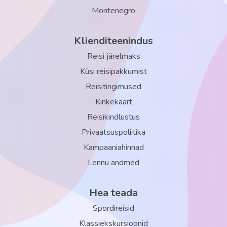
Montenegro
juuksur
spaa-keskus
Klienditeenindus
baarid: 3
Reisi järelmaks
konverentsisaalid: 3
Küsi reisipakkumist
sisebasseinid: 2
Reisitingimused
restoranid: 2
Kinkekaart
autorent
Reisikindlustus
Privaatsuspoliitika
pesumaja
Kampaaniahinnad
parkla tasuta
Lennu andmed
Wi-Fi tasuta
basseinid: 1
Hea teada
arstikabinet
Spordireisid
valuutavahetus
Klassiekskursioonid