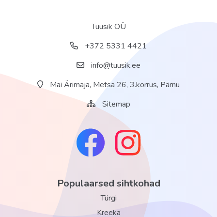
aurusaun tasuta
aeroobika tasuline
Tuusik OÜ
massaaž tasuline
+372 5331 4421
piljard tasuline
info@tuusik.ee
mullivann tasuta
Mai Ärimaja, Metsa 26, 3.korrus, Pärnu
jõusaal tasuta
vesiaeroobika tasuline
Sitemap
türgi saun (hammam) tasuline
noolemäng tasuline
videomängud tasuline
lauatennis tasuline
bowling tasuline
Populaarsed sihtkohad
solaarium tasuline
Türgi
Kreeka
Territoorium