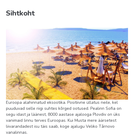
Standard Room Balneo Package
Sihtkoht
Toitlustus
BB
HB
Imikud (8 kuud - 3 a.)
beebivoodi: päringu alusel, tasuta
lastetoolid restoranis olemas
Lastele
mänguväljak
Euroopa alahinnatud eksootika. Positiivne üllatus neile, kel
lastebassein: soojenduseta
puuduvad selle riigi suhtes kõrged ootused. Pealinn Sofia on
segu idast ja läänest, 8000 aastase ajalooga Plovdiv on üks
Meelelahutus ja sport
vanimaid linnu terves Euroopas. Kui Musta mere äärsetest
liivarandadest isu täis saab, koge ajalugu Veliko Târnovo
saun tasuta
vanalinnas.