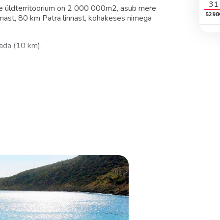
31
le üldterritoorium on 2 000 000m2, asub mere
5298
aamast, 80 km Patra linnast, kohakeses nimega
ada (10 km).
st peahoonest ja villade kompleksist, mis asuvad
 elutuba, double bed, lisavoodi, mahub 2+1 in.,
5 - 125 m2)
gamistoa piirkonnad, double bed, lisavoodi, mahub
2 double beds, lisavoodi, 2 vannituba,
udega, pääs merre, mahub 4+1 in., 105 m2)