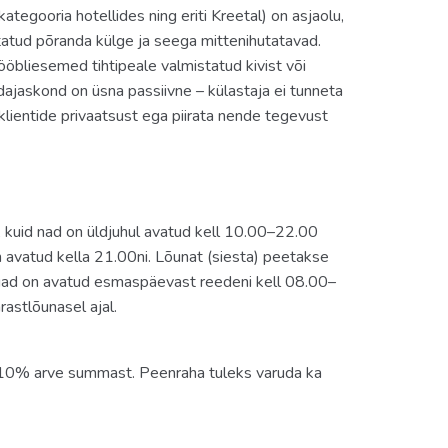
tegooria hotellides ning eriti Kreetal) on asjaolu,
tatud põranda külge ja seega mittenihutatavad.
bliesemed tihtipeale valmistatud kivist või
dajaskond on üsna passiivne – külastaja ei tunneta
 klientide privaatsust ega piirata nende tegevust
em)
d, kuid nad on üldjuhul avatud kell 10.00–22.00
neer
on avatud kella 21.00ni. Lõunat (siesta) peetakse
gad on avatud esmaspäevast reedeni kell 08.00–
)
astlõunasel ajal.
s 10% arve summast. Peenraha tuleks varuda ka