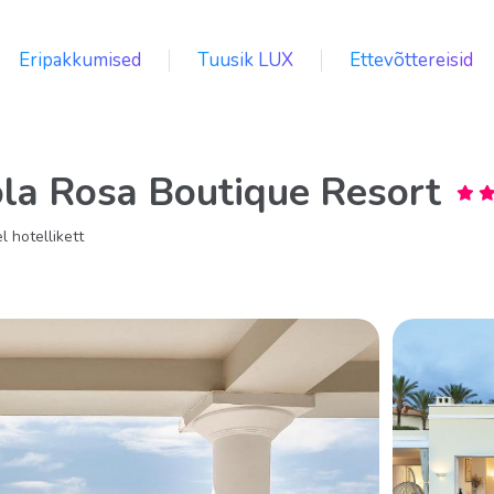
Eripakkumised
Tuusik LUX
Ettevõttereisid
ola Rosa Boutique Resort
l hotellikett