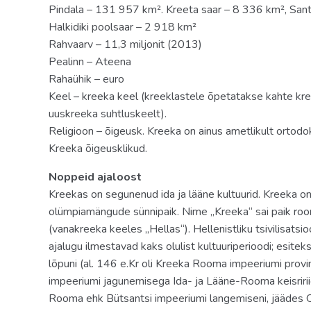
Pindala – 131 957 km². Kreeta saar – 8 336 km², Sant
Marble Villa on the sea Private Pool
Halkidiki poolsaar – 2 918 km²
Suite Mandola Garden View
Rahvaarv – 11,3 miljonit (2013)
Pealinn – Ateena
Villa Antica Rosa Private Pool
Rahaühik – euro
Keel – kreeka keel (kreeklastele õpetatakse kahte kree
Royal Pavillion In/Outdoor Pool
uuskreeka suhtluskeelt).
Luxury Guestroom Sea View with Balcony
Religioon – õigeusk. Kreeka on ainus ametlikult ortod
Kreeka õigeusklikud.
Villa Iolas Private Pool
Noppeid ajaloost
Royal Pavillion On the Beach
Kreekas on segunenud ida ja lääne kultuurid. Kreeka on d
Suite Mandola Sea View
olümpiamängude sünnipaik. Nime „Kreeka“ sai paik roo
(vanakreeka keeles „Hellas“). Hellenistliku tsivilisats
5 Bedroom Grand Villa on the Beach
ajalugu ilmestavad kaks olulist kultuuriperioodi; esitek
lõpuni (al. 146 e.Kr oli Kreeka Rooma impeeriumi provi
Toitlustus
impeeriumi jagunemisega Ida- ja Lääne-Rooma keisririig
BB
Rooma ehk Bütsantsi impeeriumi langemiseni, jäädes 