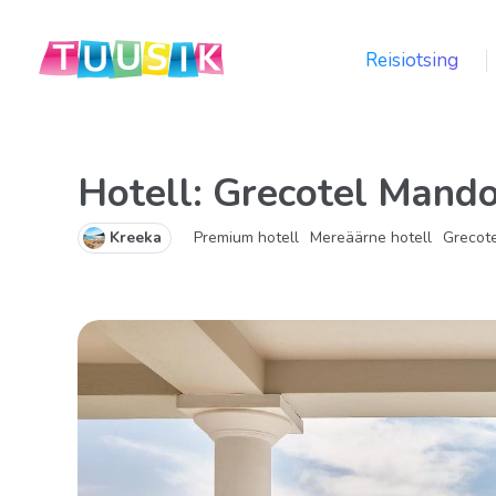
Reisiotsing
Hotell: Grecotel Mand
Kreeka
Premium hotell
Mereäärne hotell
Grecote