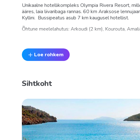
Unikaalne hotellikompleks Olympia Rivera Resort, mil
ääres, laia liivaribaga rannas. 60 km Araksose lennuj
Kyllini. Bussipeatus asub 7 km kaugusel hotellist.
Õhtune meelelahutus: Arkoudi (2 km), Kourouta, Amali
Hotell :
Kuulub hotelliketti Grecotel. Koosneb kahekorruselise
Loe rohkem
aias, mere ääres. Kokku 54 numbrituba.
26 Suite Main House GV/SV peahoones (magamistuba ja
45–65 m2)
Sihtkoht
Main House 2-Bedroom Suite SV (mahub 4+2 in., 10
Mandola Junior Suite SV (ühetoaline avar, elutoa ja ma
2+2 in., lapsed kuni 6 a., 50 m2).
28 Villat:
Beach Villa (rannas, 2 magamistuba, elutuba kaminaga, 
aed/terrass 70–150 m2 lamamistoolide ja päikesevarj