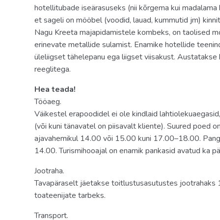
hotellitubade iseärasuseks (nii kõrgema kui madalama ka
Toas
et sageli on mööbel (voodid, lauad, kummutid jm) kinni
seif: toas, tasuta (elektrooniline)
Nagu Kreeta majapidamistele kombeks, on taolised möö
erinevate metallide sulamist. Enamike hotellide teenin
tee ja kohvi valmistamise võimalus
üleliigset tähelepanu ega liigset viisakust. Austatakse
voodipesu vahetus: igapäevaselt (kehtib ökosüste
reeglitega.
toateenindus: ööpäevaringselt, tasuline
Hea teada!
pesuvahendid (eksklusiivsed)
Tööaeg.
Väikestel erapoodidel ei ole kindlaid lahtiolekuaegasi
konditsioneer: individuaalne (villades); üldkonditsio
(või kuni tänavatel on piisavalt kliente). Suured poed 
juhtimisega (peahoones))
ajavahemikul 14.00 või 15.00 kuni 17.00–18.00. Pan
rätikute vahetus: igapäevaselt (kehtib ökosüsteem
14.00. Turismihooajal on enamik pankasid avatud ka pär
Jootraha.
CD/DVD-mängija
Tavapäraselt jäetakse toitlustusasutustes jootrahak
sussid
toateenijate tarbeks.
telefon
Transport.