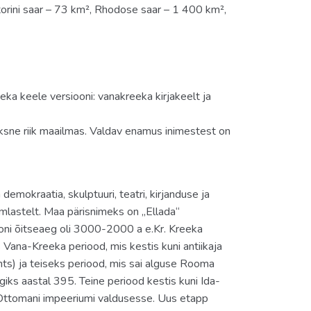
orini saar – 73 km², Rhodose saar – 1 400 km²,
ka keele versiooni: vanakreeka kirjakeelt ja
oksne riik maailmas. Valdav enamus inimestest on
emokraatia, skulptuuri, teatri, kirjanduse ja
mlastelt. Maa pärisnimeks on „Ellada“
iooni õitseaeg oli 3000-2000 a e.Kr. Kreeka
s Vana-Kreeka periood, mis kestis kuni antiikaja
nts) ja teiseks periood, mis sai alguse Rooma
iks aastal 395. Teine periood kestis kuni Ida-
Ottomani impeeriumi valdusesse. Uus etapp