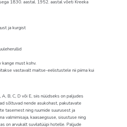
isega 1830. aastal. 1952. aastal võeti Kreeka
eritud menüüga «Cape Voyage» restoranis või
ust ja kurgist
lasso). HB on võimalik vahetada lisatasu eest ka а
a upgrade (vastavalt hotelli võimalustele
uuleherullid
ne).
av kange must kohv.
takse vastavalt maitse-eelistustele nii piima kui
iikumiseks, hommikusöögil ja lõunal on oluline, et
kohustuslik kanda restoranides ja baarides
sid ei ole lubatud. Meestel kohustuslik pikad
 A, B, C, D või E, siis nüüdseks on paljudes
riad sõltuvad nende asukohast, pakutavate
ste tasemest ning ruumide suurusest ja
ma valmimisaja, kaasaegsuse, sisustuse ning
lt.
s on arvukalt suvilatüüpi hotelle. Paljude