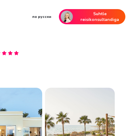
Suhtle
по русски
reisikonsultandiga