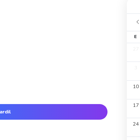
E
27
3
10
17
ardil
24