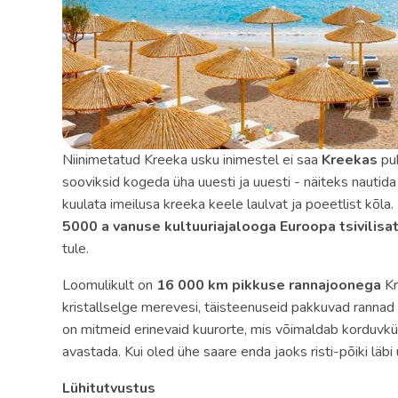
Villa Iolas Honeymoon Private Pool (rannas, elutuba, 2
mullivanniga, ind. bassein (soojenduseta), aed/terras
pääs merre, mahub 2+2 in., 125 m2),
Villa Delos Private Pool (2 magamistuba, avar elutuba,
ind. bassein 32 m2 (soojenduseta), aed/terrass 70–1
päikesevarjudega, mahub 4+1 in., 105 m2). Olemas veel 
Toatüübid
Niinimetatud Kreeka usku inimestel ei saa
Kreekas
puh
3 Bedroom Beach Villa
sooviksid kogeda üha uuesti ja uuesti - näiteks nautida
kuulata imeilusa kreeka keele laulvat ja poeetlist kõla.
Suite Mandola 2 Bedrooms Sea View
5000 a vanuse kultuuriajalooga Euroopa tsivilisat
Villa Delos Private Pool
tule.
Presidential Beach Residence Private Pool
Loomulikult on
16 000 km pikkuse rannajoonega
Kr
kristallselge merevesi, täisteenuseid pakkuvad rannad
Beach Villa
on mitmeid erinevaid kuurorte, mis võimaldab korduvkül
avastada. Kui oled ühe saare enda jaoks risti-põiki läbi 
Villa Iolas Honeymoon Private Pool
Junior Family Guestroom
Lühitutvustus