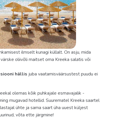
 kaminat, double bed, 2 lisavoodit, vannituba
s 70–150 м2 lamamistoolide ja päikesevarjudega,
 double deb, twin beds, 2 lisavoodit, 2 vannituba,
50 m2varustatud lamamistoolide ja
ka teised villad, täpne kirjeldus päringu alusel.
kamisest ilmselt kunagi küllalt. On asju, mida
 värske oliivõli maitset oma Kreeka salatis või
siooni hällis
juba vaatamisväärsustest puudu ei
eekal olemas kõik puhkajale esmavajalik -
 ning mugavad hotellid. Suurematel Kreeka saartel
astajal ühte ja sama saart üha uuest küljest
uurinud, võta ette järgmine!