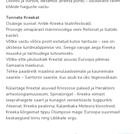
Oliiviõli ja vürtsid, diktamus (kreeta pune) – usutavasti ravim
kõikide haiguste vastu.
Tunneta Kreekat
Osalege suvisel Antiik-Kreeka teatrifestivalil.
Proovige omapärast männinoodiga veini Retsinat ja tzatziki
kastet.
Võtke vastu võõra poolt esitatud kutse tantsule – see on
üksteise tundmaõppimise viis. Seega varuge aega Kreeka
muusika ja tantsudega tutvumiseks.
Võtke ette jalutuskäik Kreetal asuvas Euroopa pikimas
Samaaria mäekurus.
Tehke paadiretk maailma ainulaadseimale ja kauneimale
saarele – Santorini saarele, kus asub ka üks tegevvulkaan.
Külastage Kreetal asuvaid Knossose paleed ja Heraklioni
arheoloogiamuuseumi; Spinalongat - Kreeka viimast
leeprahaigete saart ja kunagist veneetslaste tugipunkti;
Ateenat, Kreeka pealinna; Kalambaka Meteora kloostreid;
Kreeka kõrgeimat tippu Olümpose mäge; Euroopa suurimaid
keskaegseid linnu ning Liblikate orgu.