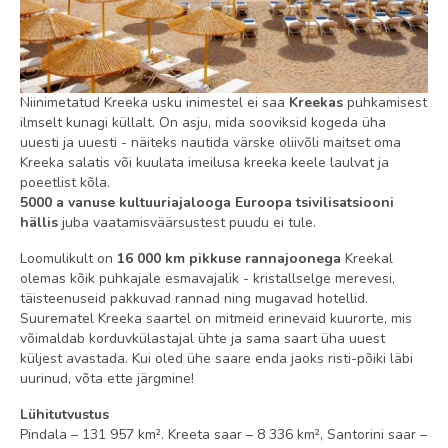
Niinimetatud Kreeka usku inimestel ei saa
Kreekas
puhkamisest
ilmselt kunagi küllalt. On asju, mida sooviksid kogeda üha
uuesti ja uuesti - näiteks nautida värske oliivõli maitset oma
Kreeka salatis või kuulata imeilusa kreeka keele laulvat ja
poeetlist kõla.
5000 a vanuse kultuuriajalooga Euroopa tsivilisatsiooni
hällis
juba vaatamisväärsustest puudu ei tule.
Loomulikult on
16 000 km pikkuse rannajoonega
Kreekal
olemas kõik puhkajale esmavajalik - kristallselge merevesi,
täisteenuseid pakkuvad rannad ning mugavad hotellid.
Suurematel Kreeka saartel on mitmeid erinevaid kuurorte, mis
võimaldab korduvkülastajal ühte ja sama saart üha uuest
küljest avastada. Kui oled ühe saare enda jaoks risti-põiki läbi
uurinud, võta ette järgmine!
Lühitutvustus
Pindala – 131 957 km². Kreeta saar – 8 336 km², Santorini saar –