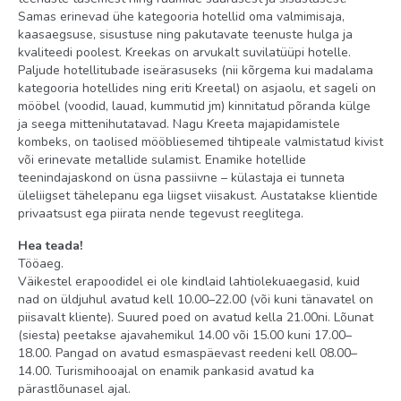
Samas erinevad ühe kategooria hotellid oma valmimisaja,
kaasaegsuse, sisustuse ning pakutavate teenuste hulga ja
kvaliteedi poolest. Kreekas on arvukalt suvilatüüpi hotelle.
Paljude hotellitubade iseärasuseks (nii kõrgema kui madalama
kategooria hotellides ning eriti Kreetal) on asjaolu, et sageli on
mööbel (voodid, lauad, kummutid jm) kinnitatud põranda külge
ja seega mittenihutatavad. Nagu Kreeta majapidamistele
kombeks, on taolised mööbliesemed tihtipeale valmistatud kivist
või erinevate metallide sulamist. Enamike hotellide
teenindajaskond on üsna passiivne – külastaja ei tunneta
üleliigset tähelepanu ega liigset viisakust. Austatakse klientide
privaatsust ega piirata nende tegevust reeglitega.
Hea teada!
Tööaeg.
Väikestel erapoodidel ei ole kindlaid lahtiolekuaegasid, kuid
nad on üldjuhul avatud kell 10.00–22.00 (või kuni tänavatel on
piisavalt kliente). Suured poed on avatud kella 21.00ni. Lõunat
(siesta) peetakse ajavahemikul 14.00 või 15.00 kuni 17.00–
18.00. Pangad on avatud esmaspäevast reedeni kell 08.00–
14.00. Turismihooajal on enamik pankasid avatud ka
pärastlõunasel ajal.