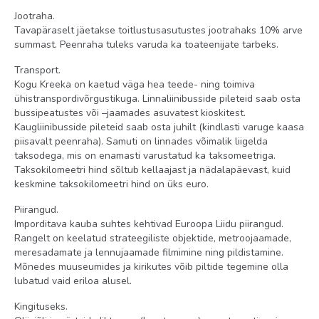
Jootraha.
Tavapäraselt jäetakse toitlustusasutustes jootrahaks 10% arve
summast. Peenraha tuleks varuda ka toateenijate tarbeks.
Transport.
Kogu Kreeka on kaetud väga hea teede- ning toimiva
ühistranspordivõrgustikuga. Linnaliinibusside pileteid saab osta
bussipeatustes või –jaamades asuvatest kioskitest.
Kaugliinibusside pileteid saab osta juhilt (kindlasti varuge kaasa
piisavalt peenraha). Samuti on linnades võimalik liigelda
taksodega, mis on enamasti varustatud ka taksomeetriga.
Taksokilomeetri hind sõltub kellaajast ja nädalapäevast, kuid
keskmine taksokilomeetri hind on üks euro.
Piirangud.
Imporditava kauba suhtes kehtivad Euroopa Liidu piirangud.
Rangelt on keelatud strateegiliste objektide, metroojaamade,
meresadamate ja lennujaamade filmimine ning pildistamine.
Mõnedes muuseumides ja kirikutes võib piltide tegemine olla
lubatud vaid eriloa alusel.
Kingituseks.