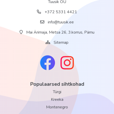
Tuusik OÜ
+372 5331 4421
info@tuusik.ee
Mai Ärimaja, Metsa 26, 3.korrus, Pärnu
Sitemap
Populaarsed sihtkohad
Türgi
Kreeka
Montenegro