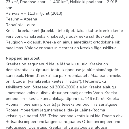
73 km², Rhodose saar – 1 400 km², Halkidiki poolsaar – 2 918
km²
Rahvaarv – 11,3 miljonit (2013)
Pealinn – Ateena
Rahaühik – euro
Keel – kreeka keel (kreeklastele õpetatakse kahte kreeka keele
versiooni: vanakreeka kirjakeelt ja uuskreeka suhtluskeelt).
Religioon – õigeusk. Kreeka on ainus ametlikult ortodoksne riik
maailmas. Valdav enamus inimestest on Kreeka õigeusklikud.
Noppeid ajaloost
Kreekas on segunenud ida ja lääne kultuurid. Kreeka on
demokraatia, skulptuuri, teatri, kirjanduse ja olümpiamängude
sünnipaik. Nime „Kreeka“ sai paik roomlastelt. Maa pärisnimeks
on „Ellada“ (vanakreeka keeles „Hellas“). Hellenistliku
tsivilisatsiooni õitseaeg oli 3000-2000 a e.Kr. Kreeka ajalugu
ilmestavad kaks olulist kultuuriperioodi; esiteks Vana-Kreeka
periood, mis kestis kuni antiikaja lõpuni (al. 146 e.Kr oli Kreeka
Rooma impeeriumi provints) ja teiseks periood, mis sai alguse
Rooma impeeriumi jagunemisega Ida- ja Lääne-Rooma
keisririigiks aastal 395. Teine periood kestis kuni Ida-Rooma ehk
Bütsantsi impeeriumi langemiseni, jäädes Ottomani impeeriumi
valdusesse. Uus etapp Kreeka rahva ajaloos sai alguse