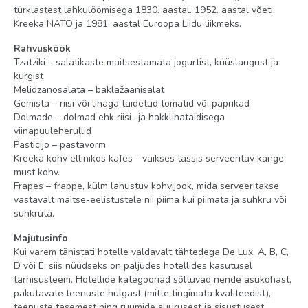
türklastest lahkulöömisega 1830. aastal. 1952. aastal võeti
Kreeka NATO ja 1981. aastal Euroopa Liidu liikmeks.
Rahvusköök
Tzatziki – salatikaste maitsestamata jogurtist, küüslaugust ja
kurgist
Melidzanosalata – baklažaanisalat
Gemista – riisi või lihaga täidetud tomatid või paprikad
Dolmade – dolmad ehk riisi- ja hakklihatäidisega
viinapuuleherullid
Pasticijo – pastavorm
Kreeka kohv ellinikos kafes - väikses tassis serveeritav kange
must kohv.
Frapes – frappe, külm lahustuv kohvijook, mida serveeritakse
vastavalt maitse-eelistustele nii piima kui piimata ja suhkru või
suhkruta.
Majutusinfo
Kui varem tähistati hotelle valdavalt tähtedega De Lux, A, B, C,
D või E, siis nüüdseks on paljudes hotellides kasutusel
tärnisüsteem. Hotellide kategooriad sõltuvad nende asukohast,
pakutavate teenuste hulgast (mitte tingimata kvaliteedist),
teenuste tasemest ning ruumide suurusest ja sisustusest.