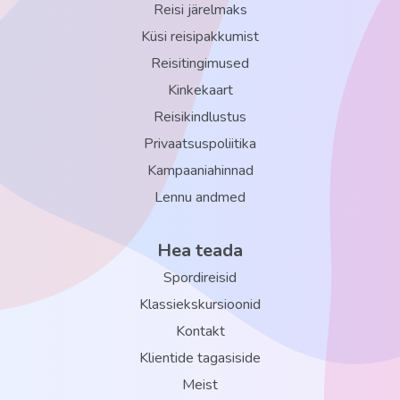
Reisi järelmaks
Kööginurk
Küsi reisipakkumist
Maksimaalne majutus – 3
Reisitingimused
Superior Room
Kinkekaart
Toa suurus umbes 30 m2
Reisikindlustus
Basseinivaade
Privaatsuspoliitika
Elutuba
Kampaaniahinnad
Vann või dušš
Lennu andmed
WC
Bidee
Hea teada
Föön
Spordireisid
Rõdu
Klassiekskursioonid
Kontakt
Konditsioneer (tsentraalne, töötab perioodiliselt)
Klientide tagasiside
Televiisor
Meist
Minikülmik