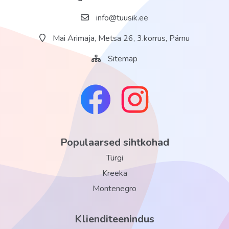
Toad
info@tuusik.ee
Comfort tuba
Mai Ärimaja, Metsa 26, 3.korrus, Pärnu
Toa suurus umbes 22 m2
Basseinivaade
Sitemap
Vann või dušš
WC
Bidee
Föön
Rõdu
Populaarsed sihtkohad
Konditsioneer (tsentraalne, töötab perioodiliselt)
Türgi
Televiisor
Kreeka
Minikülmik
Montenegro
Seif
Klienditeenindus
WiFi