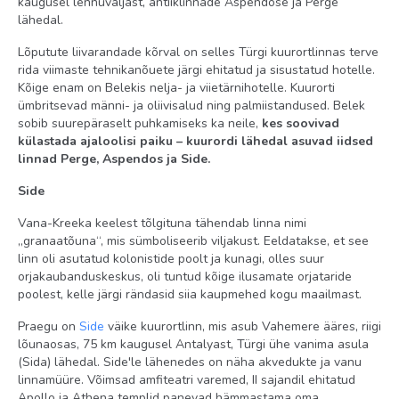
kaugusel lennuväljast, antiiklinnade Aspendose ja Perge
petang tasuta
lähedal.
lauatennis tasuta
Lõputute liivarandade kõrval on selles Türgi kuurortlinnas terve
õhupüssist laskmine tasuta
rida viimaste tehnikanõuete järgi ehitatud ja sisustatud hotelle.
meelelahutusprogramm tasuta
Kõige enam on Belekis nelja- ja viietärnihotelle. Kuurorti
ümbritsevad männi- ja oliivisalud ning palmiistandused. Belek
tenniseväljak tasuta (2 tenniseväljakut tartaankattega)
sobib suurepäraselt puhkamiseks ka neile,
kes soovivad
külastada ajaloolisi paiku – kuurordi lähedal asuvad iidsed
Rand
linnad Perge, Aspendos ja Side.
liiva-kiviklibune
Side
rannabaar: tasuta
Vana-Kreeka keelest tõlgituna tähendab linna nimi
oma
„granaatõuna“, mis sümboliseerib viljakust. Eeldatakse, et see
linn oli asutatud kolonistide poolt ja kunagi, olles suur
kai
orjakaubanduskeskus, oli tuntud kõige ilusamate orjataride
Lamamistoolid, päikesevarjud ja madratsid rannas: tasuta
poolest, kelle järgi rändasid siia kaupmehed kogu maailmast.
rätikud rannas: tasuta
Praegu on
Side
väike kuurortlinn, mis asub Vahemere ääres, riigi
lõunaosas, 75 km kaugusel Antalyast, Türgi ühe vanima asula
Territoorium
(Sida) lähedal. Side'le lähenedes on näha akvedukte ja vanu
linnamüüre. Võimsad amfiteatri varemed, II sajandil ehitatud
dieettoidud
Apollo ja Athena templid panevad hämmastama oma