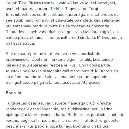
Kaunil Türgi Riviera rannikul, vaid 40 km kaugusel Antalyast,
asub elegantne kuurort
Türkler
. Tegemist on Türgi
turismitööstuses suhteliselt uue kuurordiga, mis tähendab, et
see sobib hästi romantikat otsivatele paaridele, kes eelistavad
privaatsemaid randu ja mitte üleliia toretsevat õhkkonda.
Randades esineb vaheldumisi valge liiv ja kiviklibu ning kõikjal
leidub piisavalt lamamistoole, millel end sirutada, lõdvestada ja
päikest nautida.
See on suurepärane koht erinevate veespordialade
proovimiseks. Ööelu on Türkleris pigem rahulik, kuid leidub
piisavalt suurepäraseid restorane, kus Türgi köögi pärlite
taustaks pakutakse silmapaitavaid merevaateid. Kuurordis on
ka mõned baarid, kuid aktiivsema ööelu ja tantsupidude
otsinguil tasub põigata lähedalasuvasse Alanyasse.
Bodrum
Türgi selles osas asuvad valgete majadega orud, kinniste
randadega kivised lahesopid, soe türkiissinine meri ja iidne
ajalugu. Kui lähete esimest korda Bodrumisse, peaksite kindlasti
veetma aega ka linnas endas. Linna on nimetatud Türgi ööelu
pealinnaks, kus peod ei lõpe kunagi. Bodrumis on ka üks