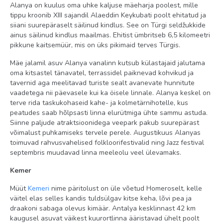
Alanya on kuulus oma uhke kaljuse mäeharja poolest, mille
Family Friendly Room
tippu kroonib XIII sajandil Alaeddin Keykubati poolt ehitatud ja
Standard Sea View
siiani suurepäraselt säilinud kindlus. See on Türgi seldžukkide
ainus säilinud kindlus maailmas. Ehitist ümbritseb 6,5 kilomeetri
Family Suite
pikkune kaitsemüür, mis on üks pikimaid terves Türgis.
Deluxe Sea View
Mäe jalamil asuv Alanya vanalinn kutsub külastajaid jalutama
Classic Room Sea View
oma kitsastel tänavatel, terrassidel paiknevad kohvikud ja
tavernid aga meelitavad turiste sealt avanevate hunnitute
Classic Room Land View
vaadetega nii päevasele kui ka öisele linnale. Alanya keskel on
terve rida taskukohaseid kahe- ja kolmetärnihotelle, kus
Toitlustus
peatudes saab hõlpsasti linna elurütmiga ühte sammu astuda.
Siinne paljude atraktsioonidega veepark pakub suurepärast
AEAI
võimalust puhkamiseks tervele perele. Augustikuus Alanyas
toimuvad rahvusvahelised folkloorifestivalid ning Jazz festival
Imikud (8 kuud - 3 a.)
septembris muudavad linna meeleolu veel ülevamaks.
lapsevanker: tasuline
Kemer
Meelelahutus ja sport
Müüt
Kemeri
nime päritolust on üle võetud Homeroselt, kelle
väitel elas selles kandis tuldsülgav kitse keha, lõvi pea ja
saun tasuta
draakoni sabaga olevus kimäär. Antalya kesklinnast 42 km
aeroobika tasuta
kaugusel asuvat väikest kuurortlinna ääristavad ühelt poolt