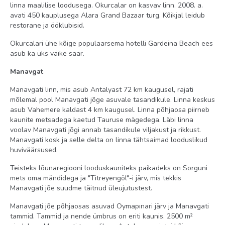
tasuta)
linna maalilise loodusega. Okurcalar on kasvav linn. 2008. a.
avati 450 kauplusega Alara Grand Bazaar turg. Kõikjal leidub
hommikumantel
restorane ja ööklubisid.
dušš
Okurcalari ühe kõige populaarsema hotelli Gardeina Beach ees
televiisor: olemas (kaabel-tv)
asub ka üks väike saar.
Manavgat
Manavgati linn, mis asub Antalyast 72 km kaugusel, rajati
mõlemal pool Manavgati jõge asuvale tasandikule. Linna keskus
asub Vahemere kaldast 4 km kaugusel. Linna põhjaosa piirneb
kaunite metsadega kaetud Tauruse mägedega. Läbi linna
voolav Manavgati jõgi annab tasandikule viljakust ja rikkust.
Manavgati kosk ja selle delta on linna tähtsaimad looduslikud
huviväärsused.
Teisteks lõunaregiooni looduskauniteks paikadeks on Sorguni
mets oma mändidega ja "Titreyengöl"-i järv, mis tekkis
Manavgati jõe suudme täitnud üleujutustest.
Manavgati jõe põhjaosas asuvad Oymapınari järv ja Manavgati
tammid. Tammid ja nende ümbrus on eriti kaunis. 2500 m²