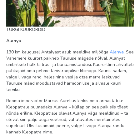
uksega, 5 vannituba, saun, terrss (156 m2), mahub 10 in.,
425 m2).
Toatüübid
King Suite
TÜRGI KUURORDID
Standard Land View
Alanya
Classic Room ROH
130 km kaugusel Antalyast asub meeldiva miljööga
Alanya
. See
Vahemere kuurort paikneb Tauruse mägede nõlval. Alanyat
ROH
ümbritseb hulk tsitrus- ja banaaniistandusi. Kuurortlinn ahvatleb
Deluxe Land View
puhkajaid oma pehme lähistroopilise kliimaga. Kaunis sadam,
valge liivaga rand, helesinine vesi ja otse merre laskuvad
Presidential Suite
Tauruse mäed moodustavad harmoonilise ja silmale kauni
Fortuna
terviku.
Promo Room
Rooma imperaator Marcus Aurelius kinkis oma armastatule
Family Suite Sea View
Kleopatrale pulmadeks Alanya – küllap on see paik siis tõesti
nõnda eriline. Kleopatrale olevat Alanya väga meeldinud – ta
King Junior suite
olevat siin palju aega veetnud, vahutavates merelainetes
supelnud. Üks ilusamaid, peene, valge liivaga Alanya randu
Deluxe Room
kannab Kleopatra nime.
Family Suite Land View