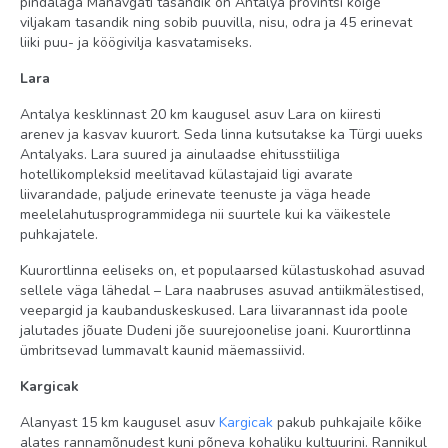
pindalaga Manavgati tasandik on Antalya provintsi kõige
viljakam tasandik ning sobib puuvilla, nisu, odra ja 45 erinevat
liiki puu- ja köögivilja kasvatamiseks.
Lara
Antalya kesklinnast 20 km kaugusel asuv Lara on kiiresti
arenev ja kasvav kuurort. Seda linna kutsutakse ka Türgi uueks
Antalyaks. Lara suured ja ainulaadse ehitusstiiliga
hotellikompleksid meelitavad külastajaid ligi avarate
liivarandade, paljude erinevate teenuste ja väga heade
meelelahutusprogrammidega nii suurtele kui ka väikestele
puhkajatele.
Kuurortlinna eeliseks on, et populaarsed külastuskohad asuvad
sellele väga lähedal – Lara naabruses asuvad antiikmälestised,
veepargid ja kaubanduskeskused. Lara liivarannast ida poole
jalutades jõuate Dudeni jõe suurejoonelise joani. Kuurortlinna
ümbritsevad lummavalt kaunid mäemassiivid.
Kargicak
Alanyast 15 km kaugusel asuv
Kargicak
pakub puhkajaile kõike
alates rannamõnudest kuni põneva kohaliku kultuurini. Rannikul