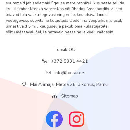
suuremaid jahisadamaid Egeuse mere rannikul, kus saate tellida
kruiisi ümber Kreeka saarte Kos või Rhodos. Veespordihuvilised
leiavad laia valiku tegevusi ning neile, kes otsivad muid
veetegevusi, soovitame külastada Dedemna veeparki, mis asub
linnast vaid 5 miili kaugusel ja pakub oma külastajatele
sõitu mässaval jõel, lainetavaid basseine ja veeliumägesid.
Tuusik OÜ
+372 5331 4421
info@tuusik.ee
Mai Ärimaja, Metsa 26, 3.korrus, Pärnu
Sitemap