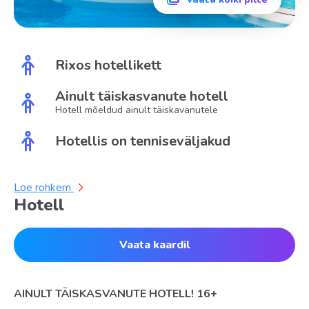
Rixos hotellikett
Ainult täiskasvanute hotell
Hotell mõeldud ainult täiskavanutele
Hotellis on tenniseväljakud
Loe rohkem
Hotell
Vaata kaardil
AINULT TÄISKASVANUTE HOTELL! 16+