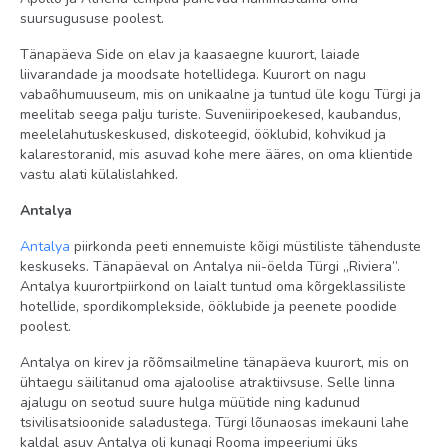
suursugususe poolest.
juuksur
spaa-keskus
Tänapäeva Side on elav ja kaasaegne kuurort, laiade
liivarandade ja moodsate hotellidega. Kuurort on nagu
keemiline puhastus
vabaõhumuuseum, mis on unikaalne ja tuntud üle kogu Türgi ja
baarid: 5
meelitab seega palju turiste. Suveniiripoekesed, kaubandus,
meelelahutuskeskused, diskoteegid, ööklubid, kohvikud ja
konverentsisaalid: 1 (40-500 inimesele)
kalarestoranid, mis asuvad kohe mere ääres, on oma klientide
vastu alati külalislahked.
sisebasseinid: 1
restoranid: 1
Antalya
rannarätikud basseini ääres: tasuta
Antalya
piirkonda peeti ennemuiste kõigi müstiliste tähenduste
keskuseks. Tänapäeval on Antalya nii-öelda Türgi „Riviera”.
A la carte restoranid: 4 (barbeque, kala - eelbroneerimisel,
Antalya kuurortpiirkond on laialt tuntud oma kõrgeklassiliste
itaalia ja sushi - tasulisel eelbroneerimisel)
hotellide, spordikomplekside, ööklubide ja peenete poodide
pesumaja
poolest.
Wi-Fi olemas
Antalya on kirev ja rõõmsailmeline tänapäeva kuurort, mis on
basseinid: 1
ühtaegu säilitanud oma ajaloolise atraktiivsuse. Selle linna
ajalugu on seotud suure hulga müütide ning kadunud
päikesevarjud, lamamistoolid ja madratsid basseini ääres:
tsivilisatsioonide saladustega. Türgi lõunaosas imekauni lahe
tasuta
kaldal asuv Antalya oli kunagi Rooma impeeriumi üks