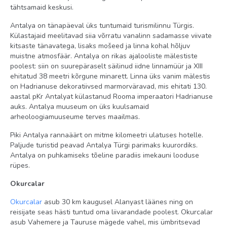
tähtsamaid keskusi.
arstikabinet
kauplused
Antalya on tänapäeval üks tuntumaid turismilinnu Türgis.
Külastajaid meelitavad siia võrratu vanalinn sadamasse viivate
Toas
kitsaste tänavatega, lisaks mošeed ja linna kohal hõljuv
muistne atmosfäär. Antalya on rikas ajalooliste mälestiste
seif: toas, tasuta
poolest: siin on suurepäraselt säilinud iidne linnamüür ja XIII
ehitatud 38 meetri kõrgune minarett. Linna üks vanim mälestis
voodipesu vahetus: 3 korda nädalas
on Hadrianuse dekoratiivsed marmorväravad, mis ehitati 130.
toateenindus: ööpäevaringselt, tasuline
aastal pKr Antalyat külastanud Rooma imperaatori Hadrianuse
auks. Antalya muuseum on üks kuulsamaid
konditsioneer: üld
arheoloogiamuuseume terves maailmas.
sussid
Piki Antalya rannaäärt on mitme kilomeetri ulatuses hotelle.
telefon
Paljude turistid peavad Antalya Türgi parimaks kuurordiks.
Antalya on puhkamiseks tõeline paradiis imekauni looduse
põrand: marmor
rüpes.
tubade koristamine: igapäevaselt
Okurcalar
föön: olemas
Okurcalar
asub 30 km kaugusel Alanyast läänes ning on
rõdu
reisijate seas hästi tuntud oma liivarandade poolest. Okurcalar
minibaar tasuta (vesi, karastusjoogid ja õlu igapäevaselt
asub Vahemere ja Tauruse mägede vahel, mis ümbritsevad