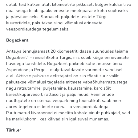
ootab teid katkematult kilomeetrite pikkuselt kulgev kuldse liiva
riba, seega leiab igaüks enesele meelepärase koha supluseks
ja päevitamiseks. Sarnaselt paljudele teistele Türgi
kuurortidele, pakutakse siingi võimalusi erinevate
veespordialadega tegelemiseks.
Bogazkent
Antalya lennujaamast 20 kilomeetrit idasse suundudes leiame
Bogazkent‘i – reisisihtkoha Türgis, mis sobib kõige erinevamate
huvidega turistidele. Bogazkent paikneb kahe antiikse linna –
Aspendose ja Perge – muljetavaldavate varemete vahelisel
alal. Aktiivse puhkuse eelistajatel on siin tõesti suur valik:
pakutakse võimalusi tegeleda mitmete vabaõhuharrastustega
nagu ratsutamine, purjetamine, kalastamine, kardisõit,
kärestikuparvesõit, rattasõit ja palju muud. Veemõnude
nautlejatele on olemas veepark ning loomulikult saab mere
ääres tegeleda mitmete ranna- ja veespordialadega.
Puutumatud liivarannad ei meelita kohale ainult puhkajaid, vaid
ka merikilpkonni, kes käivad siin igal suvel munemas.
Türkler