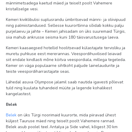
männimetsadega kaetud mäed ja teiselt poolt Vahemere
diskoteek tasuta
kristallselge vesi.
tennise reketide ja pallide rent tasuline
Kemeri kiviklibulisi suplusrandu ümbritsevad männi- ja oliivipuud
tenniseõpe tasuline
ning palmiistandused. Sellesse kuurortlinna sõidab kokku palju
purjelaevu ja jahte – Kemeri jahisadam on üks suuremaid Türgis,
massaaž tasuline
siia mahub ankrusse seisma kuni 180 täisvarustusega laeva.
tenniseväljaku valgustus tasuline
Kemeri kaasaegsed hotellid hoolitsevad külastajate tervisliku ja
piljard tasuline
muretu puhkuse eest mererannas. Veespordihuvilised leiavad
siit endale kindlasti mõne köitva veespordiala, millega tegeleda.
jõusaal tasuta
Kemer on väga populaarne sihtkoht paljude lainelaudurite ja
rannavõrkpall tasuta
teiste veespordiharrastajate seas.
türgi saun (hammam) tasuta
Lähedal asuva Olympose jalamil saab nautida igavesti põlevat
noolemäng tasuta
tuld ning kuulata tuhandeid müüte ja legende kohalikest
kangelastest.
veesport tasuline
Belek
vibulaskmine tasuta
purjelauasõit tasuline (litsentsiga)
Belek
on üks Türgi noorimaid kuurorte, mida piiravad ühest
küljest Tauruse mäed ning teiselt poolt Vahemere rannad.
elav muusika tasuta (teatud päevadel)
Belek asub poolel teel Antalya ja Side vahel, kõigest 30 km