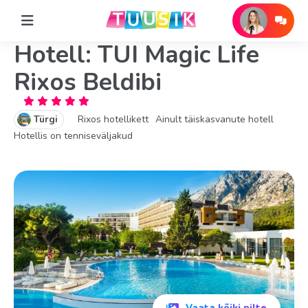
Hotell: TUI Magic Life
Rixos Beldibi
Türgi
Rixos hotellikett
Ainult täiskasvanute hotell
Hotellis on tenniseväljakud
Vaata kõiki pilte