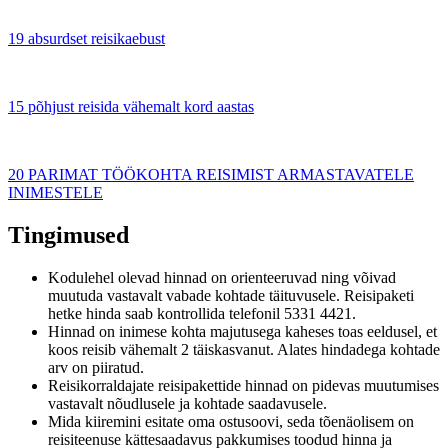
19 absurdset reisikaebust
15 põhjust reisida vähemalt kord aastas
20 PARIMAT TÖÖKOHTA REISIMIST ARMASTAVATELE
INIMESTELE
Tingimused
Kodulehel olevad hinnad on orienteeruvad ning võivad
muutuda vastavalt vabade kohtade täituvusele. Reisipaketi
hetke hinda saab kontrollida telefonil 5331 4421.
Hinnad on inimese kohta majutusega kaheses toas eeldusel, et
koos reisib vähemalt 2 täiskasvanut. Alates hindadega kohtade
arv on piiratud.
Reisikorraldajate reisipakettide hinnad on pidevas muutumises
Eelmine
Järgmine
vastavalt nõudlusele ja kohtade saadavusele.
Mida kiiremini esitate oma ostusoovi, seda tõenäolisem on
reisiteenuse kättesaadavus pakkumises toodud hinna ja