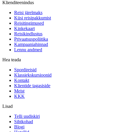
Klienditeenindus
Reisi järelmaks
Küsi reisipakkumist
Reisitingimused
Kinkekaart
Reisikindlustus
Privaatsuspoliitika
Kampaaniahinnad
Lennu andmed
Hea teada
Spordireisid
Klassiekskursioonid
Kontakt
Klientide tagasiside
Meist
KKK
Lisad
Telli uudiskiri
Sihtkohad
Blogi