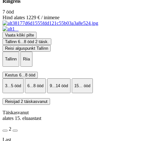
Ringreis
7 ööd
Hind alates 1229 € / inimene
Vaata kõiki pilte
Tallinn
6...8 ööd
2 täisk.
Reisi alguspunkt
Tallinn
Tallinn
Riia
Kestus
6...8 ööd
3...5 ööd
6...8 ööd
9...14 ööd
15... ööd
Reisijad
2 täiskasvanut
Täiskasvanut
alates 15. eluaastast
2
Last