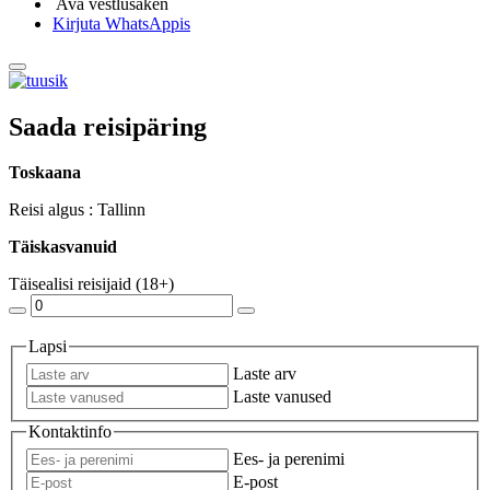
Ava vestlusaken
Kirjuta WhatsAppis
Saada reisipäring
Toskaana
Reisi algus : Tallinn
Täiskasvanuid
Täisealisi reisijaid (18+)
Lapsi
Laste arv
Laste vanused
Kontaktinfo
Ees- ja perenimi
E-post