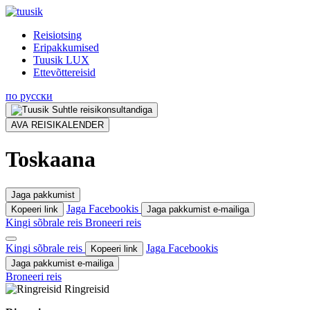
Tagasi
Reisiotsing
Eripakkumised
Tuusik LUX
Ettevõttereisid
по русски
Suhtle reisikonsultandiga
AVA REISIKALENDER
Toskaana
Jaga pakkumist
Jaga Facebookis
Kopeeri link
Jaga pakkumist e-mailiga
Kingi sõbrale reis
Broneeri reis
Kingi sõbrale reis
Jaga Facebookis
Kopeeri link
Jaga pakkumist e-mailiga
Broneeri reis
Ringreisid