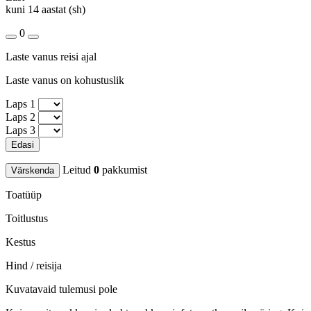
kuni 14 aastat (sh)
0
Laste vanus reisi ajal
Laste vanus on kohustuslik
Laps 1
Laps 2
Laps 3
Edasi
Leitud
0
pakkumist
Värskenda
Toatüüp
Toitlustus
Kestus
Hind / reisija
Kuvatavaid tulemusi pole