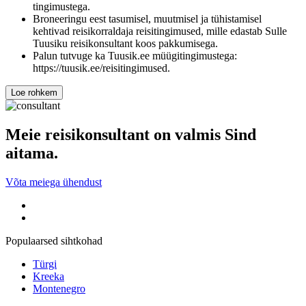
tingimustega.
Broneeringu eest tasumisel, muutmisel ja tühistamisel
kehtivad reisikorraldaja reisitingimused, mille edastab Sulle
Tuusiku reisikonsultant koos pakkumisega.
Palun tutvuge ka Tuusik.ee müügitingimustega:
https://tuusik.ee/reisitingimused.
Loe rohkem
Meie reisikonsultant on valmis Sind
aitama.
Võta meiega ühendust
Populaarsed sihtkohad
Türgi
Kreeka
Montenegro