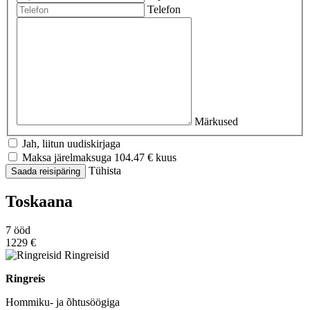
Telefon
Märkused
Jah, liitun uudiskirjaga
Maksa järelmaksuga
104.47
€ kuus
Tühista
Saada reisipäring
Toskaana
7
ööd
1229 €
Ringreisid
Ringreis
Hommiku- ja õhtusöögiga