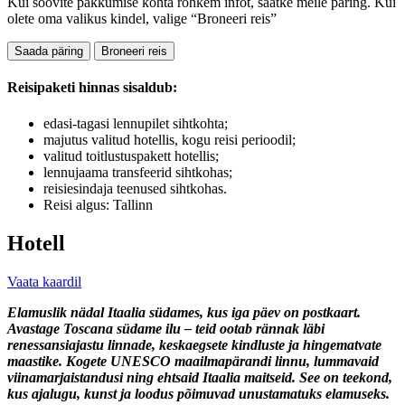
Kui soovite pakkumise kohta rohkem infot, saatke meile päring. Kui
olete oma valikus kindel, valige “Broneeri reis”
Saada päring
Broneeri reis
Reisipaketi hinnas sisaldub:
edasi-tagasi lennupilet sihtkohta;
majutus valitud hotellis, kogu reisi perioodil;
valitud toitlustuspakett hotellis;
lennujaama transfeerid sihtkohas;
reisiesindaja teenused sihtkohas.
Reisi algus: Tallinn
Hotell
Vaata kaardil
Elamuslik nädal Itaalia südames, kus iga päev on postkaart.
Avastage Toscana südame ilu – teid ootab rännak läbi
renessansiajastu linnade, keskaegsete kindluste ja hingematvate
maastike. Kogete UNESCO maailmapärandi linnu, lummavaid
viinamarjaistandusi ning ehtsaid Itaalia maitseid. See on teekond,
kus ajalugu, kunst ja loodus põimuvad unustamatuks elamuseks.