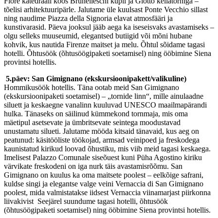
Fiore katedraali koos Brunelleschi kupli ja Giotto kellatorniga –
tõelisi arhitektuuripärle. Jalutame üle kuulsast Ponte Vecchio sillast
ning naudime Piazza della Signoria elavat atmosfääri ja
kunstivarasid. Päeva jooksul jääb aega ka iseseisvaks avastamiseks –
olgu selleks muuseumid, elegantsed butiigid või mõni hubane
kohvik, kus nautida Firenze maitset ja melu. Õhtul sõidame tagasi
hotelli. Õhtusöök (õhtusöögipaketi soetamisel) ning ööbimine Siena
provintsi hotellis.
5.päev: San Gimignano (ekskursioonipakett/valikuline)
Hommikusöök hotellis. Täna ootab meid San Gimignano
(ekskursioonipaketi soetamisel) – „tornide linn“, mille ainulaadne
siluett ja keskaegne vanalinn kuuluvad UNESCO maailmapärandi
hulka. Tänaseks on säilinud kümmekond tornmaja, mis oma
mäetipul asetsevate ja ümbritsevate seintega moodustavad
unustamatu silueti. Jalutame mööda kitsaid tänavaid, kus aeg on
peatunud: käsitööliste töökojad, armsad veinipoed ja freskodega
kaunistatud kirikud loovad õhustiku, mis viib meid tagasi keskaega.
Imelisest Palazzo Comunale siseõuest kuni Püha Agostino kiriku
värvikate freskodeni on iga nurk täis avastamisrõõmu. San
Gimignano on kuulus ka oma maitsete poolest – eelkõige safrani,
kuldse singi ja elegantse valge veini Vernaccia di San Gimignano
poolest, mida valmistatakse iidsest Vernaccia viinamarjast piirkonna
liivakivist Seejärel suundume tagasi hotelli, õhtusöök
(õhtusöögipaketi soetamisel) ning ööbimine Siena provintsi hotellis.