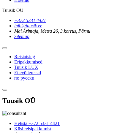
Hotellid
Tuusik OÜ
+372 5331 4421
info@tuusik.ee
Mai Ärimaja, Metsa 26, 3.korrus, Pärnu
Sitemap
Reisiotsing
Eripakkumised
Tuusik LUX
Ettevõttereisid
по русски
Tuusik OÜ
Helista +372 5331 4421
Küsi reisipakkumist