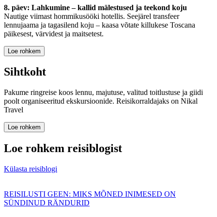
8. päev: Lahkumine – kallid mälestused ja teekond koju
Nautige viimast hommikusööki hotellis. Seejärel transfeer
lennujaama ja tagasilend koju – kaasa võtate killukese Toscana
päikesest, värvidest ja maitsetest.
Loe rohkem
Sihtkoht
Pakume ringreise koos lennu, majutuse, valitud toitlustuse ja giidi
poolt organiseeritud ekskursioonide. Reisikorraldajaks on Nikal
Travel
Loe rohkem
Loe rohkem reisiblogist
Külasta reisiblogi
REISILUSTI GEEN: MIKS MÕNED INIMESED ON
SÜNDINUD RÄNDURID