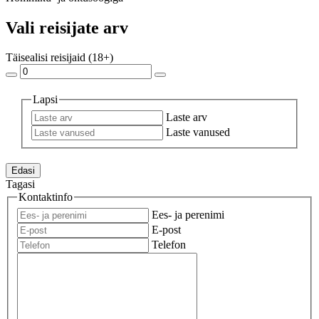
Vali reisijate arv
Täisealisi reisijaid (18+)
Lapsi
Laste arv
Laste vanused
Edasi
Tagasi
Kontaktinfo
Ees- ja perenimi
E-post
Telefon