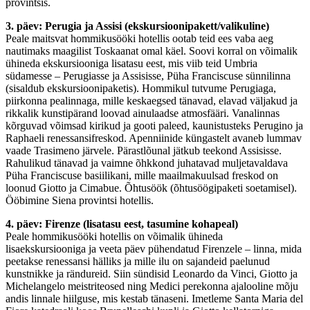
provintsis.
3. päev: Perugia ja Assisi (ekskursioonipakett/valikuline)
Peale maitsvat hommikusööki hotellis ootab teid ees vaba aeg
nautimaks maagilist Toskaanat omal käel. Soovi korral on võimalik
ühineda ekskursiooniga lisatasu eest, mis viib teid Umbria
südamesse – Perugiasse ja Assisisse, Püha Franciscuse sünnilinna
(sisaldub ekskursioonipaketis). Hommikul tutvume Perugiaga,
piirkonna pealinnaga, mille keskaegsed tänavad, elavad väljakud ja
rikkalik kunstipärand loovad ainulaadse atmosfääri. Vanalinnas
kõrguvad võimsad kirikud ja gooti paleed, kaunistusteks Perugino ja
Raphaeli renessansifreskod. Apenniinide küngastelt avaneb lummav
vaade Trasimeno järvele. Pärastlõunal jätkub teekond Assisisse.
Rahulikud tänavad ja vaimne õhkkond juhatavad muljetavaldava
Püha Franciscuse basiilikani, mille maailmakuulsad freskod on
loonud Giotto ja Cimabue. Õhtusöök (õhtusöögipaketi soetamisel).
Ööbimine Siena provintsi hotellis.
4. päev: Firenze (lisatasu eest, tasumine kohapeal)
Peale hommikusööki hotellis on võimalik ühineda
lisaekskursiooniga ja veeta päev pühendatud Firenzele – linna, mida
peetakse renessansi hälliks ja mille ilu on sajandeid paelunud
kunstnikke ja rändureid. Siin sündisid Leonardo da Vinci, Giotto ja
Michelangelo meistriteosed ning Medici perekonna ajalooline mõju
andis linnale hiilguse, mis kestab tänaseni. Imetleme Santa Maria del