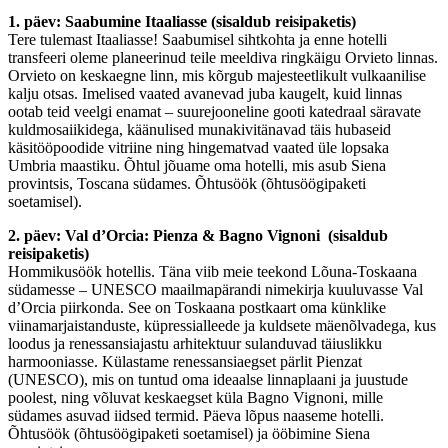
1. päev: Saabumine Itaaliasse (sisaldub reisipaketis)
Tere tulemast Itaaliasse! Saabumisel sihtkohta ja enne hotelli
transfeeri oleme planeerinud teile meeldiva ringkäigu Orvieto linnas.
Orvieto on keskaegne linn, mis kõrgub majesteetlikult vulkaanilise
kalju otsas. Imelised vaated avanevad juba kaugelt, kuid linnas
ootab teid veelgi enamat – suurejooneline gooti katedraal säravate
kuldmosaiikidega, käänulised munakivitänavad täis hubaseid
käsitööpoodide vitriine ning hingematvad vaated üle lopsaka
Umbria maastiku. Õhtul jõuame oma hotelli, mis asub Siena
provintsis, Toscana südames. Õhtusöök (õhtusöögipaketi
soetamisel).
2. päev: Val d’Orcia: Pienza & Bagno Vignoni (sisaldub
reisipaketis)
Hommikusöök hotellis. Täna viib meie teekond Lõuna-Toskaana
südamesse – UNESCO maailmapärandi nimekirja kuuluvasse Val
d’Orcia piirkonda. See on Toskaana postkaart oma künklike
viinamarjaistanduste, küpressialleede ja kuldsete mäenõlvadega, kus
loodus ja renessansiajastu arhitektuur sulanduvad täiuslikku
harmooniasse. Külastame renessansiaegset pärlit Pienzat
(UNESCO), mis on tuntud oma ideaalse linnaplaani ja juustude
poolest, ning võluvat keskaegset küla Bagno Vignoni, mille
südames asuvad iidsed termid. Päeva lõpus naaseme hotelli.
Õhtusöök (õhtusöögipaketi soetamisel) ja ööbimine Siena