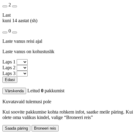
2
Last
kuni 14 aastat (sh)
0
Laste vanus reisi ajal
Laste vanus on kohustuslik
Laps 1
Laps 2
Laps 3
Edasi
Leitud
0
pakkumist
Värskenda
Kuvatavaid tulemusi pole
Kui soovite pakkumise kohta rohkem infot, saatke meile päring. Kui
olete oma valikus kindel, valige “Broneeri reis”
Saada päring
Broneeri reis