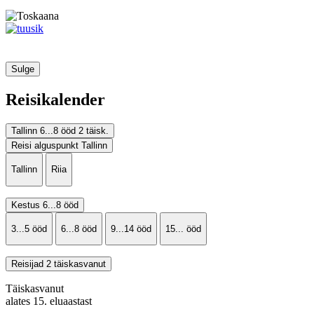
Sulge
Reisikalender
Tallinn
6...8 ööd
2 täisk.
Reisi alguspunkt
Tallinn
Tallinn
Riia
Kestus
6...8 ööd
3...5 ööd
6...8 ööd
9...14 ööd
15... ööd
Reisijad
2 täiskasvanut
Täiskasvanut
alates 15. eluaastast