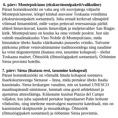
6. päev: Montepulciano (ekskursioonipakett/valikuline)
Pärast hommikusööki on vaba aeg või soovijatega väljasõit
Montepulcianosse, kõrgel künkal asuvasse Toskaana veinilinna
(ekskursioonipaketi soetamisel). Juba eemalt kerkivad silmapiiril
võimsad linnamüürid, mille varjus peituvad renessansiaja pärlid:
uhked linnaväravad, kaunis linnaväljak ja muljetavaldav San Biagio
kirik. Montepulciano on kuulus ka oma veinide poolest. Just siin
valmib maailmakuulus Vino Nobile di Montepulciano, mida
hinnatakse üheks Itaalia väärikamaks punaseks veiniks. Tutvume
piirkonna põliste veinivalmistamise traditsioonidega ning naudime
ka veini degusteerimist (lisatasu eest, tasumine kohapeal) – tõelist
Toskaana maitset. Õhtusöök (õhtusöögipaketi soetamisel). Ööbimine
Siena provintsi hotellis.
7. päev: Siena (lisatasu eest, tasumine kohapeal)
Pärast hommikusööki on võimalik liituda kohapeal soetatava
lisaekskursiooniga Sienasse – linna, mida peetakse üheks Itaalia
kaunimaks. Siena keskaegne vanalinn, mis on kantud UNESCO
maailmapärandi nimistusse, lummab oma gooti arhitektuuri ja
ajastutruu atmosfääriga. Külastame kuulsat Piazza del Campo
väljakut, kus juba sajandeid peetakse legendaarset Palio hobuste
võidusõitu, ning imetleme mustvalgest marmorist katedraali, mis on
kaunistatud skulptuuride ja mosaiikidega. Õhtusöök
(õhtusöögipaketi soetamisel) ja ööbimine Siena provintsis.